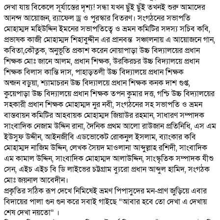
দেখা যায় বিকেলে সূর্যাস্তের দৃশ্য! সন্ধা যখন ছুঁই ছুঁই তখনই শুরু আমাদের
আনন্দ আয়োজন, র‍্যাফেল ড্র ও পুরস্কার বিতরণ। সংগঠনের সভাপতি
মোহাম্মদ মহিউদ্দিন ইমনের সভাপতিত্বে ও ভ্রমন কমিটির সদস্য সচিব কবি,
প্রভাষক কাজী মোহাম্মদ শিহাবুদ্দীন এর প্রানবন্ত সঞ্চালনায় এ আয়োজনে গান,
কবিতা,কৌতুক, অনুভূতি প্রকাশ করেন নোয়াপাড়া উচ্চ বিদ্যালয়ের প্রধান
শিক্ষক মোঃ জানে আলম, প্রধান শিক্ষক, উরকিরচর উচ্চ বিদ্যালয়ে প্রধান
শিক্ষক বিলাস কান্তি দাস, পাহাড়তলী উচ্চ বিদ্যালয়ে প্রধান শিক্ষক
অন্জন বড়ুয়া, শ্যামাচরন উচ্চ বিদ্যালয়ে প্রধান শিক্ষক কনক দাশ গুপ্ত,
কুয়েপাড়া উচ্চ বিদ্যালয়ে প্রধান শিক্ষক তপন কুমার দত্ত, গশ্চি উচ্চ বিদ্যালয়ের
সহকারী প্রধান শিক্ষক মোহাম্মদ নুর নবী, সংগঠনের সহ সভাপতি ও ভ্রমন
বাস্তবায়ন কমিটির আহবায়ক মোহাম্মদ জিয়াউর রহমান, সাধারণ সম্পাদক
সাংবাদিক নেজাম উদ্দিন রানা, দৈনিক প্রথম আলো রাউজান প্রতিনিধি, এস এম
ইউসুফ উদ্দীন, আইনজীবি এডভোকেট রোকনুল ইসলাম, ব্যাংকার কবি
মোহাম্মদ নাজিম উদ্দিন, লেখক সৈয়দ মাওলানা আব্দুল্লাহ রশিদী, সাংবাদিক
এম কামাল উদ্দিন, সাংবাদিক মোহাম্মদ আলাউদ্দিন, সাংস্কৃতিক সম্পাদক যীশু
সেন, এইচ এইচ বি ডি লাইভের চট্টগ্রাম ব্যুরো প্রধান আব্দুল হামিদ, সংগঠক
মোঃ জয়নাল আবেদীন।
প্রকৃতির সঠিক রূপ দেখে নিমিষেই ভ্রমণ পিপাসুদের মন-প্রাণ জুড়িয়ে এবার
বিদায়ের পালা গুন গুন করে সবাই গাইছে “আবার হবে তো দেখা এ দেখায়
শেষ দেখা নয়তো” ।