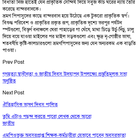
বিধাতা নিজ হাতেই যেন প্রাকৃতিক সৌন্দর্য দিয়ে সবুজ কাঁচ ঘরের ন্যায় তৈরি
করেছে বান্দরবানকে।
ভ্রমণ পিপাসুদের কাছে বান্দরবান হয়ে উঠেছে এক টুকরো প্রাকৃতিক স্বর্গ।
বিশুদ্ধ পরিবেশ ও প্রাকৃতির প্রকৃত রূপ, প্রাকৃতিক দৃশ্যে ভরপুর পর্যটন
স্পটগুলো, বিস্তৃর্ণ বনাঞ্চলে ঘেরা পাহাড়ের গা ঘেঁষে, মাথা চিড়ে উচুঁ-নিঁচু, ঢালু
দিয়ে বয়ে যাওয়া মাইলের পর মাইল সড়কগুলো এবং ক্ষুদ্র নৃ-গোষ্ঠীর ভাষা,
শতবর্ষীয় কৃষ্টি-কালচারগুলো ভ্রমণপিপাসুদের জন্য যেন অন্যরকম এক বাড়তি
পাওয়া।
Prev Post
গণহত্যা,স্বাধীনতা ও জাতীয় দিবস উদযাপন উপলক্ষ্যে প্রস্তুতিমূলক সভা
অনুষ্ঠিত
Next Post
ঐতিহাসিক ভাষণ দিবস পালিত
তুমি এটাও পছন্দ করতে পারো
লেখক থেকে আরো
জাতীয়
এমপিওভুক্ত অবসরপ্রাপ্ত শিক্ষক-কর্মচারীরা যেভাবে পাবেন অবসরভাতা