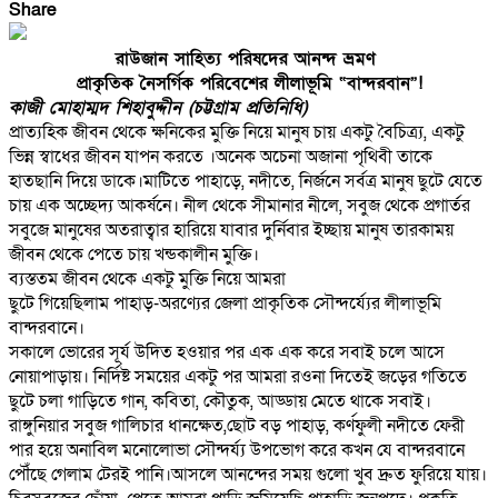
Share
রাউজান সাহিত্য পরিষদের আনন্দ ভ্রমণ
প্রাকৃতিক নৈসর্গিক পরিবেশের লীলাভূমি “বান্দরবান”!
কাজী মোহাম্মদ শিহাবুদ্দীন (চট্টগ্রাম প্রতিনিধি)
প্রাত্যহিক জীবন থেকে ক্ষনিকের মুক্তি নিয়ে মানুষ চায় একটু বৈচিত্র্য, একটু
ভিন্ন স্বাধের জীবন যাপন করতে ।অনেক অচেনা অজানা পৃথিবী তাকে
হাতছানি দিয়ে ডাকে।মাটিতে পাহাড়ে, নদীতে, নির্জনে সর্বত্র মানুষ ছুটে যেতে
চায় এক অচ্ছেদ্য আকর্ষনে। নীল থেকে সীমানার নীলে, সবুজ থেকে প্রগার্তর
সবুজে মানুষের অতরাত্বার হারিয়ে যাবার দুর্নিবার ইচ্ছায় মানুষ তারকাময়
জীবন থেকে পেতে চায় খন্ডকালীন মুক্তি।
ব্যস্ততম জীবন থেকে একটু মুক্তি নিয়ে আমরা
ছুটে গিয়েছিলাম পাহাড়-অরণ্যের জেলা প্রাকৃতিক সৌন্দর্য্যের লীলাভূমি
বান্দরবানে।
সকালে ভােরের সূর্য উদিত হওয়ার পর এক এক করে সবাই চলে আসে
নোয়াপাড়ায়। নির্দিষ্ট সময়ের একটু পর আমরা রওনা দিতেই জড়ের গতিতে
ছুটে চলা গাড়িতে গান, কবিতা, কৌতুক, আড্ডায় মেতে থাকে সবাই।
রাঙ্গুনিয়ার সবুজ গালিচার ধানক্ষেত,ছোট বড় পাহাড়, কর্ণফুলী নদীতে ফেরী
পার হয়ে অনাবিল মনোলোভা সৌন্দর্য্য উপভোগ করে কখন যে বান্দরবানে
পৌঁছে গেলাম টেরই পানি।আসলে আনন্দের সময় গুলো খুব দ্রুত ফুরিয়ে যায়।