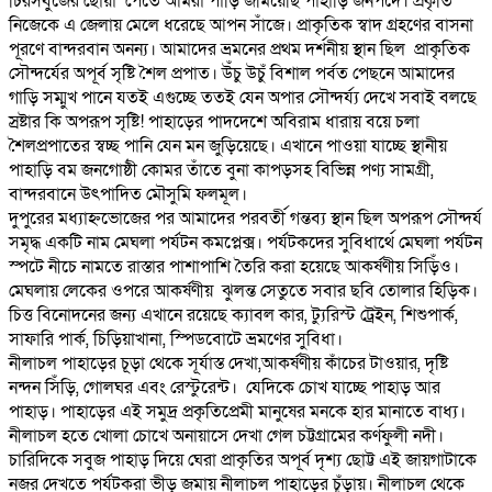
চিরসবুজের ছোঁয়া পেতে আমরা পাড়ি জমিয়েছি পাহাড়ি জনপদে। প্রকৃতি
নিজেকে এ জেলায় মেলে ধরেছে আপন সাঁজে। প্রাকৃতিক স্বাদ গ্রহণের বাসনা
পূরণে বান্দরবান অনন্য। আমাদের ভ্রমনের প্রথম দর্শনীয় স্থান ছিল প্রাকৃতিক
সৌন্দর্যের অপূর্ব সৃষ্টি শৈল প্রপাত। উঁচু উচুঁ বিশাল পর্বত পেছনে আমাদের
গাড়ি সম্মুখ পানে যতই এগুচ্ছে ততই যেন অপার সৌন্দর্য্য দেখে সবাই বলছে
স্রষ্টার কি অপরূপ সৃষ্টি! পাহাড়ের পাদদেশে অবিরাম ধারায় বয়ে চলা
শৈলপ্রপাতের স্বচ্ছ পানি যেন মন জুড়িয়েছে। এখানে পাওয়া যাচ্ছে স্থানীয়
পাহাড়ি বম জনগোষ্ঠী কোমর তাঁতে বুনা কাপড়সহ বিভিন্ন পণ্য সামগ্রী,
বান্দরবানে উৎপাদিত মৌসুমি ফলমূল।
দুপুরের মধ্যাহ্নভোজের পর আমাদের পরবর্তী গন্তব্য স্থান ছিল অপরূপ সৌন্দর্য
সমৃদ্ধ একটি নাম মেঘলা পর্যটন কমপ্লেক্স। পর্যটকদের সুবিধার্থে মেঘলা পর্যটন
স্পটে নীচে নামতে রাস্তার পাশাপাশি তৈরি করা হয়েছে আকর্ষণীয় সিড়িঁও।
মেঘলায় লেকের ওপরে আকর্ষণীয় ঝুলন্ত সেতুতে সবার ছবি তোলার হিড়িক।
চিত্ত বিনোদনের জন্য এখানে রয়েছে ক্যাবল কার, ট্যুরিস্ট ট্রেইন, শিশুপার্ক,
সাফারি পার্ক, চিড়িয়াখানা, স্পিডবোটে ভ্রমণের সুবিধা।
নীলাচল পাহাড়ের চূড়া থেকে সূর্যাস্ত দেখা,আকর্ষণীয় কাঁচের টাওয়ার, দৃষ্টি
নন্দন সিঁড়ি, গোলঘর এবং রেস্টুরেন্ট। যেদিকে চোখ যাচ্ছে পাহাড় আর
পাহাড়। পাহাড়ের এই সমুদ্র প্রকৃতিপ্রেমী মানুষের মনকে হার মানাতে বাধ্য।
নীলাচল হতে খোলা চোখে অনায়াসে দেখা গেল চট্টগ্রামের কর্ণফুলী নদী।
চারিদিকে সবুজ পাহাড় দিয়ে ঘেরা প্রাকৃতির অপূর্ব দৃশ্য ছোট্ট এই জায়গাটাকে
নজর দেখতে পর্যটকরা ভীড় জমায় নীলাচল পাহাড়ের চূঁড়ায়। নীলাচল থেকে