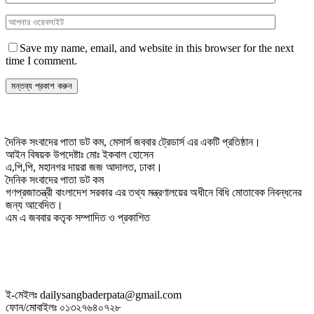
Save my name, email, and website in this browser for the next
time I comment.
দৈনিক সংবাদের পাতা ডট কম, মেসার্স জববার ট্রেডার্স এর একটি প্রতিষ্ঠান।
আইন বিষয়ক উপদেষ্টাঃ মোঃ ইকবাল হোসেন
এ,পি,পি, মহানগর দায়রা জজ আদালত, ঢাকা।
দৈনিক সংবাদের পাতা ডট কম
গণপ্রজাতন্ত্রী বাংলাদেশ সরকার এর তথ্য মন্ত্রণালয়ের অধীনে বিধি মোতাবেক নিবন্ধনের
জন্য আবেদিত।
এম এ জববার কতৃক সম্পাদিত ও প্রকাশিত
ই-মেইলঃ dailysangbaderpata@gmail.com
ফোন/মোবাইলঃ ০১৩২৭৬৪০৭২৮