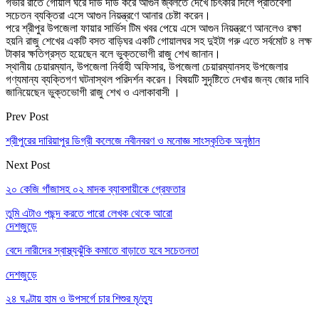
গভীর রাতে গোয়াল ঘরে দাউ দাউ করে আগুন জ্বলতে দেখে চিৎকার দিলে প্রতিবেশী
সচেতন ব্যক্তিরা এসে আগুন নিয়ন্ত্রণে আনার চেষ্টা করেন।
পরে শ্রীপুর উপজেলা ফায়ার সার্ভিস টিম খবর পেয়ে এসে আগুন নিয়ন্ত্রণে আনলেও রক্ষা
হয়নি রাজু শেখের একটি বসত বাড়িঘর একটি গোয়ালঘর সহ দুইটা গরু এতে সর্বমোট ৪ লক্ষ
টাকার ক্ষতিগ্রস্ত হয়েছেন বলে ভুক্তভোগী রাজু শেখ জানান।
স্থানীয় চেয়ারম্যান, উপজেলা নির্বাহী অফিসার, উপজেলা চেয়ারম্যানসহ উপজেলার
গণ্যমান্য ব্যক্তিগণ ঘটনাস্থল পরিদর্শন করেন। বিষয়টি সুদৃষ্টিতে দেখার জন্য জোর দাবি
জানিয়েছেন ভুক্তভোগী রাজু শেখ ও এলাকাবাসী ।
Prev Post
শ্রীপুরের দারিয়াপুর ডিগ্রী কলেজে নবীনবরণ ও মনোজ্ঞ সাংস্কৃতিক অনুষ্ঠান
Next Post
২০ কেজি গাঁজাসহ ০২ মাদক ব্যাবসায়ীকে গ্রেফতার
তুমি এটাও পছন্দ করতে পারো
লেখক থেকে আরো
দেশজুড়ে
বেদে নারীদের স্বাস্থ্যঝুঁকি কমাতে বাড়াতে হবে সচেতনতা
দেশজুড়ে
২৪ ঘণ্টায় হাম ও উপসর্গে চার শিশুর মৃ/ত্যু