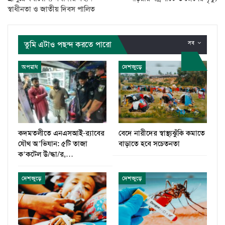
স্বাধীনতা ও জাতীয় দিবস পালিত
তুমি এটাও পছন্দ করতে পারো
সব
অপরাধ
দেশজুড়ে
কদমতলীতে এনএসআই-র‍্যাবের
বেদে নারীদের স্বাস্থ্যঝুঁকি কমাতে
যৌথ অ’ভিযান: ৫টি তাজা
বাড়াতে হবে সচেতনতা
ক’কটেল উ/দ্ধা/র,…
দেশজুড়ে
দেশজুড়ে