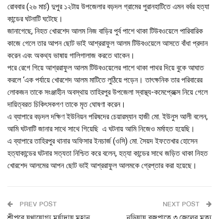
রোববার (২৬ মার্চ) দুপুর ১২টায় উপজেলার বড়দল গ্রামের পুরানহাটিতে এমন বর্বর হত্যা
কান্ডের ঘটনাটি ঘটেছে।
জানাগেছে, নিহত খোরশেদ আলম নিজ বাড়ির পুর্ব পাশে থাকা টিউবওয়েলে পারিবারিক
কাজে গেলে তার আপন ছোট ভাই আশ্ররাফুল আলম টিউবওয়েলে আসতে বাঁধা প্রদান
করেন এবং অকথ্য ভাষায় গালিগালাজ করতে থাকেন।
পরে রেগে গিয়ে আশ্ররাফুল আলম টিউবওয়েলের পাশে থাকা পাথর দিয়ে বুকে আঘাত
করলে ‘এক পর্যায়ে খোরশেদ আলম মাটিতে লুঠিয়ে পড়েন। তাৎক্ষনিক তার পরিবারের
লোকজন তাকে সংঞ্জাহীন অবস্থায় তাহিরপুর উপজেলা স্বাস্থ্য-কমেপ্রেক্সে নিয়ে গেলে
দায়িত্বরত চিকিৎসকগণ তাকে মৃত ঘোষণা করেন।
এ ব্যাপারে বড়দল দক্ষিণ ইউনিয়ন পরিষদের চেয়ারম্যান হাজী মো. ইউনুস আলী বলেন,
আমি ঘটনাটি জানার সাথে সাথে গিয়েছি এ ঘটনায় আমি নিজেও মর্মাহত হয়েছি।
এ ব্যাপারে তাহিরপুর থানার অফিসার ইনচার্জ (ওসি) মো. সৈয়দ ইফতেখার হোসেন
হত্যাকান্ডের ঘটনার সত্যতা নিশ্চিত করে বলেন, হত্যা কান্ডের সাথে জড়িত থাকা নিহত
খোরশেদ আলমের আপন ছোট ভাই আশ্ররাফুল আলমকে গ্রেপ্তার করা হয়েছে।
PREV POST
NEXT POST
শ্রীপুরে যথাযোগ্য মর্যাদায় মহান
নড়িয়ায় বজ্রপাতে ৩ জেলের মৃত্যু