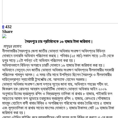
0
432
Share
সৈয়দপুরে চার প্রতিষ্ঠানকে ১৬ হাজার টাকা জরিমানা।
মাসুদুর রহমান:
নীলফামারীর সৈয়দপুরে জেলা জাতীয় ভোক্তা অধিকার সংরক্ষণ অধিদপ্তর বিভিন্ন
দোকানে তদারকি অভিযান পরিচালনা করছে। শনিবার (২৫ মার্চ) সকাল সাড়ে ১০টা থেকে
দুপুর সাড়ে ১২টা পর্যন্ত ওই অভিযান পরিচালনা করা হয়।
অভিযানকালে বিভিন্ন অপরাধে চারটি দোকানে ১৬ হাজার টাকা জরিমানা করা হয়।
অভিযানে নেতৃত্ব দেন জাতীয় ভোক্তা অধিকার সংরক্ষণ অধিদপ্তর নীলফামারীর সহকারী
পরিচালক শামসুল আলম। এ সময় তাঁর সাথে উপস্থিত ছিলেন সৈয়দপুর ও নীলফামারীর
দায়িত্বপ্রাপ্ত স্যানেটারী ইন্সপেক্টর মো. আলতাফ হোসেন সরকার।
ভোক্তা অধিকার সংরক্ষণ জেলা দপ্তর সূত্রে জানা যায়, অভিযানে শহরের শহীদ ডা.
জিকরুল হক রোডস্থ আব্বাস ভ্যারাইটিজ দোকানে ভোক্তা অধিকার আইন ২০০৯
অনুসারে ডিমের ক্রয়মূল্য রশিদ ও বিক্রয়মূল্য তালিকা না রাখায় ৮ হাজার, পাইকারি ফল
আড়তের আমান ফল ভান্ডারে তরমুজের ক্রয়মূল্য রশিদ ২ হাজার, রেলওয়ে গেটবাজারে
মাহমুদ হোটেলে বাসী খাবার বিক্রি ও অপরিচ্ছন্ন পরিবেশের খাবার তৈরির দায়ে ৫ হাজার
এবং মূল্যতালিকা না রাখায় সাহেব মাংসের দোকানে ১ হাজার টাকাসহ মোট ১৬ হাজার টাকা
জরিমানা করা হয়।
এছাড়া ওইদিন মাইকিং করে ব্যাবসায়ীদের বেশি মুল্যে পণ্য বিক্রি না করতে ও এর জন্য