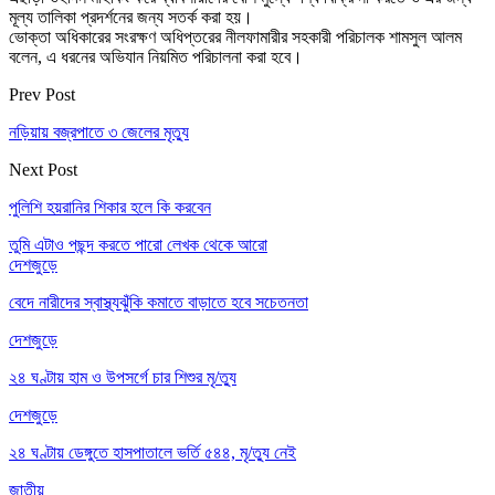
মূল্য তালিকা প্রদর্শনের জন্য সতর্ক করা হয়।
ভোক্তা অধিকারের সংরক্ষণ অধিপ্তরের নীলফামারীর সহকারী পরিচালক শামসুল আলম
বলেন, এ ধরনের অভিযান নিয়মিত পরিচালনা করা হবে।
Prev Post
নড়িয়ায় বজ্রপাতে ৩ জেলের মৃত্যু
Next Post
পুলিশি হয়রানির শিকার হলে কি করবেন
তুমি এটাও পছন্দ করতে পারো
লেখক থেকে আরো
দেশজুড়ে
বেদে নারীদের স্বাস্থ্যঝুঁকি কমাতে বাড়াতে হবে সচেতনতা
দেশজুড়ে
২৪ ঘণ্টায় হাম ও উপসর্গে চার শিশুর মৃ/ত্যু
দেশজুড়ে
২৪ ঘণ্টায় ডেঙ্গুতে হাসপাতালে ভর্তি ৫৪৪, মৃ/ত্যু নেই
জাতীয়