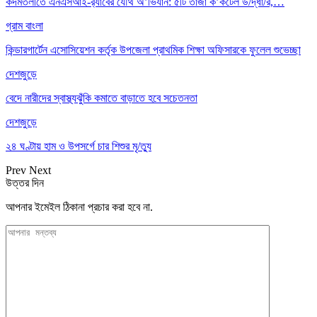
কদমতলীতে এনএসআই-র‍্যাবের যৌথ অ’ভিযান: ৫টি তাজা ক’কটেল উ/দ্ধা/র,…
গ্রাম বাংলা
কিন্ডারগার্টেন এসোসিয়েশন কর্তৃক উপজেলা প্রাথমিক শিক্ষা অফিসারকে ফুলেল শুভেচ্ছা
দেশজুড়ে
বেদে নারীদের স্বাস্থ্যঝুঁকি কমাতে বাড়াতে হবে সচেতনতা
দেশজুড়ে
২৪ ঘণ্টায় হাম ও উপসর্গে চার শিশুর মৃ/ত্যু
Prev
Next
উত্তর দিন
আপনার ইমেইল ঠিকানা প্রচার করা হবে না.