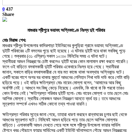
0
437
Share
মাগুরার শ্রীপুরে ভয়াবহ অগ্নিকাণ্ডে নিঃস্ব দুই পরিবার
মোঃ মিরাজ শেখ:
মাগুরার শ্রীপুর উপজেলার কাদিরপাড়া ইউনিয়নের কুপুড়িয়া গ্রামে ভয়াবহ অগ্নিকাণ্ডে
দুইটি পরিবারের ২টি বসতঘর পুড়ে ছাই হয়েছে। এ ঘটনায় দুইটি ঘরে থাকা সবকিছু পুড়ে
গেছে। শুক্রবার (৩১ এপ্রিল) সকাল ১০:৩০ মিনিটের সময় এ ঘটনা ঘটে।
স্থানীয়রা আগুন নিয়ন্ত্রণের চেষ্টা করলেও দুইটি ঘরের কোন মালামাল রক্ষা করতে পারেনি।
ফলে ওই বাড়িতে বসবাসকারী দুইটি পরিবার একেবারে নিঃস্ব হয়ে গেছে। স্থানীয়রা
জানান, সকালে বাড়ির বসবাসকারীরা যে যার মত কাজে থাকা অবস্থায় অগ্নিকান্ড ঘটে।
একটি ঘরের পাশে অপর ঘর থাকায় মুহুর্তে আগুনের লেলিহান শিখা দাউ দাউ করে গোটা বাড়ি
ছড়িয়ে পড়ে। ওই বাড়ির ক্ষতিগ্রস্ত মোঃ নায়েব মোল্লা বলেন, ‘আমাদের আর কিছু
অবশিষ্ট নেই । আগুনে সব কিছু কেড়ে নিয়েছে। এমনকি, কি খাবো বা কি পরবো তারও
কোন উপায় নেই।’ক্ষতিগ্রস্ত পরিবার দুইটি হলো- মোঃ নায়েব মোল্লা ও তার ছেলে মোঃ
আশিক মোল্লা। স্থানীয় লোকজন আগুন নিয়ন্ত্রণ আনতে ব্যর্থ হয়। তবে আগুনের
সূত্রপাত সম্পর্কে এখনও সঠিক কোনো তথ্য পাওয়া যায়নি।
ক্ষতিগ্রস্ত পরিবার সূত্রে জানা গেছে, তাহারা ধারণা করছেন রান্নাঘরের চুলার ছাই থেকে
আগুনের সূত্রপাত ঘটে। নিমিষেই আগুন ছড়িয়ে পড়ে তার ছেলে আশিক মোল্লার
বাড়িতে। এলাকাবাসী আগুন দেখতে পেয়ে সঙ্গে সঙ্গে শ্রীপুর উপজেলা ফায়ার সার্ভিস
ষ্টেশনে খবর পৌছালে ফায়ার সার্ভিসের একটি ইউনিট ঘটনাস্থলে পৌছে আগুন নিয়ন্ত্রনের