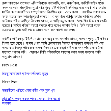
চেষ্টা চালালেও ততক্ষনে ২টি পরিবারের বসতবাড়ি, ধান, নগদ টাকা, প্রতিটি বাড়ির ঘরের
সকল আসবাব সামগ্রীসহ পুরো বাড়ি পুড়ে ২টি পরিবারটি সর্বশান্ত হয়ে যায়। পরে ফায়ার
সার্ভিস এর সহযোগিতায় সম্পূর্ণ আগুন নির্বাপীত হয়। এতে প্রায় ৮ লক্ষাধিক টাকার ক্ষয়-
ক্ষতি হয়েছে বলে ক্ষতিগ্রস্তরা জানায়। এ ব্যাপারে শ্রীপুর ফায়ার সার্ভিসের ষ্টেশন
অফিসার শরীফ আমিনুল ইসলাম জানান, এ অগ্নিকান্ডে প্রায় ৮‘লক্ষাধিক টাকার ক্ষয়ক্ষতি
হয়েছে। ক্ষতির পরিমাণ আরো বাড়তে পারে বলেও জানান তিনি। তিনি আরো বলেন
রান্নাঘরের চুলার ছাই থেকে আগুন লাগে বলে ধারণা করা হচ্ছে।
স্থানীয় কাদিরপাড়া ইউপি চেয়ারম্যান আয়ুব হোসেন খাঁন জানান, আগুনে পুড়ে দুটি পরিবার
নিঃস্ব হয়ে গেছে। সংবাদ পেয়ে আমি চেয়ারম্যান হিসেবে ঘটনাস্থল প্রদর্শন করি এবং
অসহায় ও নিঃস্ব পরিবারকে তাৎক্ষণিকভাবে এক বস্তা চাউল ও নগদ পাঁচ হাজার টাকা
সহায়তা প্রদান করি। এছাড়াও তিনি পরিবারটিকে সাহায্য করার জন্য সকলের প্রতি
অনুরোধ জানান।
Prev Post
মিউচ্যুয়াল ট্রাষ্ট ব্যাংক কর্মকর্তার মৃত্যু
Next Post
সন্ত্রাসীদের গুলিতে নোয়াখালীর এক যুবক খুন
তুমি এটাও পছন্দ করতে পারো
লেখক থেকে আরো
অপরাধ