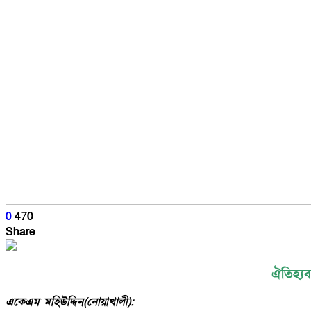
0
470
Share
ঐতিহ্য
একেএম মহিউদ্দিন(নোয়াখালী):