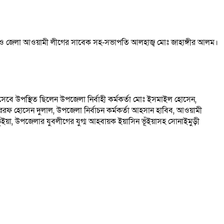
সহকারী ও জেলা আওয়ামী লীগের সাবেক সহ-সভাপতি আলহাজ্ব মোঃ জাহাঙ্গীর আলম।
েবে উপস্থিত ছিলেন উপজেলা নির্বাহী কর্মকর্তা মোঃ ইসমাইল হোসেন,
ররফ হোসেন দুলাল, উপজেলা নির্বাচন কর্মকর্তা আহসান হাবিব, আওয়ামী
ূঁইয়া, উপজেলার যুবলীগের যুগ্ম আহবায়ক ইয়াসিন ভূঁইয়াসহ সোনাইমুড়ী