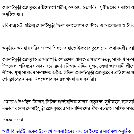
সোনাইমুড়ী প্রেসক্লবের উদ্যোগে গরীব, অসহায়, হতদরিদ্র, সুধীজনের সম্ম
অনুষ্ঠিত হয়।
রবিবার( ৯ই এপ্রিল) সোনাইমুড়ী ফিদা কনভেনশন সেন্টারে এ আলোচনা ও ইফতার
অনুষ্ঠানে অসহায় গরিব ও পথ শিশুদের হাতে ইফতার তুলে দেন ,প্রধানমন্ত্রীর 
সোনাইমুড়ী প্রেসক্লাবের সভাপতি খোরশেদ আলমের সভাপতিত্বে, সাধারণ সম্প
উপজেলা পরিষদের ভাইস চেয়ারম্যান নিজাম উদ্দিন সুজন, জেলা আওয়ামী লীগে
লীগের যুগ্ম সাধারণ সম্পাদক জসিম উদ্দিন, সোনাইমুড়ী প্রেসক্লবের প্রতিষ্ঠ
প্রেসক্লাবের সদস্য, উপজেলার কর্মরত গণমাধ্যম কর্মীরা।
এছাড়াও উপস্থিত ছিলেন, বিভিন্ন রাজনৈতিক দলের নেতৃবৃন্দ, সুধীমহল, ব্যবসায়ী
বক্তারা বলেন সোনাইমুড়ী প্রেসক্লাবের সাংবাদিকদের ঐক্যবদ্ধভাবে সঠিক স
Prev Post
আই বি ডব্লিউ এফের উদ্যেগে ব্যবসায়ীদের সম্মানে ইফতার মাহফিল অনুষ্ঠিত