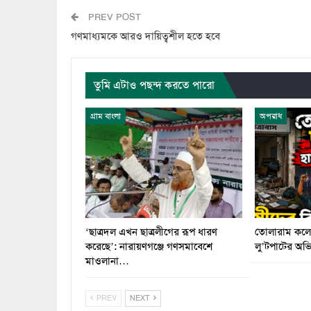
PREV POST
গণমাধ্যমকে আরও দায়িত্বশীল হতে হবে
তুমি এটাও পছন্দ করতে পারো
গ্রাম বাংলা
অপরাধ
‘ছাত্রদল এখন ছাত্রলীগের রূপ ধারণ
তোলারাম কলেজ
করেছে’: নারায়ণগঞ্জে গণসমাবেশে
লু’টপাটের অ
মাওলানা…
PREV
NEXT