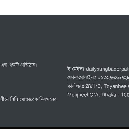
এর একটি প্রতিষ্ঠান।
ই-মেইলঃ dailysangbaderp
ফোন/মোবাইলঃ ০১৩২৭৬৪০৭২
কার্যালয়ঃ 28/1/B, Toyanbee 
Motijheel C/A, Dhaka - 10
র অধীনে বিধি মোতাবেক নিবন্ধনের