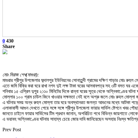
0
430
Share
মোঃ মিরাজ শেখ(মাগুরা):
মাগুরার শ্রীপুর উপজেলার সব্দালপুর ইউনিয়নের সোনাতুন্দী গ্রামের দক্ষিণ পাড়ার মোঃ রুহ
এতে জমি বিক্রি করা ঘরে রাখা নগদ দুই লক্ষ টাকা ঘরের আসবাবপত্র সহ ৩টি বসত ঘর একেবা
শনিবার ১৫ এপ্রিল দুপুর ২:৩০ মিনিটের দিকে রান্না ঘরের সূত্র থেকে অগ্নিকাণ্ডের ঘটনা ঘ
মোল্লার ১০০ গ্রাম চাউল কিনে খাওয়ার সক্ষমতা নেই বলে অশ্রু জলে মোঃ রুহল মোল্লা
এ ঘটনার সময় অন্ধ রুহল মোল্লা তার ঘরে অবস্থানরত জলন্ত আগুনের মধ্যে আটকা পড়ে
এলাকাবাসী আগুন দেখতে পেয়ে সঙ্গে সঙ্গে শ্রীপুর উপজেলা ফায়ার সার্ভিস ষ্টেশনে খবর পৌছ
জানতে চাইলে ফায়ার সার্ভিসের টিম প্রধান জানান, অপরিচিত পথে বিভিন্ন জায়গাতে লোকে
এ ভয়াবহ অগ্নিকাণ্ডের ঘটনায় সাহায্য চেয়ে জোর দাবি জানিয়েছেন অসহায় নিঃস্ব ক্ষতিগ
Prev Post