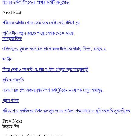
মতলব দক্ষিণ উপজেলা শাখার কমিটি অনুমোদন
Next Post
পরিবারে আমার থেকে ছোট আর কেউ নেই:সাবিলা নূর
তুমি এটাও পছন্দ করতে পারো
লেখক থেকে আরো
আন্তর্জাতিক
থাইল্যান্ডে ফুটবল ম্যাচ চলাকালে বজ্রপাতে খেলোয়াড় নিহত, আহত ৯
জাতীয়
ফিরে দেখা ৫ আগস্ট: ঘণ্টায় ঘণ্টায় র’ক্তা’ক্ত যাত্রাবাড়ী
কৃষি ও প্রকৃতি
নারায়ণগঞ্জ শিল্প অঞ্চল বৃক্ষরোপণ কর্মসূচিতে- অধ্যাপক মামুন মাহামুদ
গ্রাম বাংলা
শরীয়তপুরে মসজিদের ইমাম এনামুল হকের মা’মলা প্রত্যাহার ও মুক্তির দাবি মুসল্লীদের
Prev
Next
উত্তর দিন