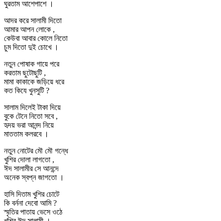
ঘুরতাম আশেপাশে ।
আদর করে সালামী দিতো
আমার আপন লোকে ,
কেউবা আবার কোলে নিতো
চুম দিতো দুই চোখে ।
নতুন পোষাক গায়ে পরে
করতাম ছুটোছুটি ,
মামা কাকাকে জড়িয়ে ধরে
কত কিযে খুনসুটি ?
সালাম দিলেই টাকা দিয়ে
বুকে টেনে নিতো সবে ,
হৃদয় ভরা আনন্দ নিয়ে
মাততাম কলরবে ।
নতুন নোটের মৌ মৌ গন্ধে
খুশির দোলা লাগতো ,
ঈদ সালামীর সে আনন্দে
অনেক স্বপ্ন জাগতো ।
হাসি দিতাম খুশির চোটে
কি বর্ননা দেবো আমি ?
স্মৃতির পাতায় ভেসে ওঠে
খুশির ঈদ সালামী ।