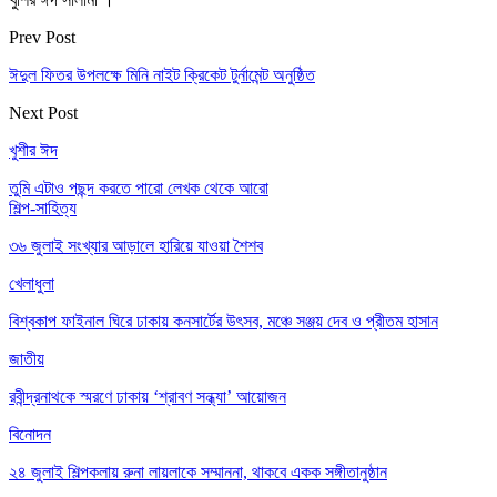
Prev Post
ঈদুল ফিতর উপলক্ষে মিনি নাইট ক্রিকেট টুর্নামেন্ট অনুষ্ঠিত
Next Post
খুশীর ঈদ
তুমি এটাও পছন্দ করতে পারো
লেখক থেকে আরো
শিল্প-সাহিত্য
৩৬ জুলাই সংখ্যার আড়ালে হারিয়ে যাওয়া শৈশব
খেলাধুলা
বিশ্বকাপ ফাইনাল ঘিরে ঢাকায় কনসার্টের উৎসব, মঞ্চে সঞ্জয় দেব ও প্রীতম হাসান
জাতীয়
রবীন্দ্রনাথকে স্মরণে ঢাকায় ‘শ্রাবণ সন্ধ্যা’ আয়োজন
বিনোদন
২৪ জুলাই শিল্পকলায় রুনা লায়লাকে সম্মাননা, থাকবে একক সঙ্গীতানুষ্ঠান