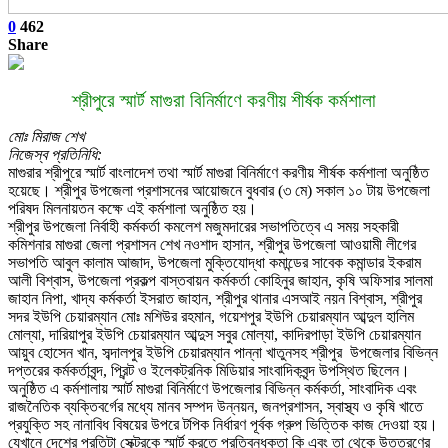
0
462
Share
শ্রীপুরে স্মার্ট মাগুরা বিনির্মাণে করণীয় শীর্ষক কর্মশালা
মোঃ মিরাজ শেখ
নিজেস্ব প্রতিনিধি:
মাগুরার শ্রীপুরে স্মার্ট বাংলাদেশ তথা স্মার্ট মাগুরা বিনির্মাণে করণীয় শীর্ষক কর্মশালা অনুষ্ঠিত
হয়েছে। শ্রীপুর উপজেলা প্রশাসনের আয়োজনে বুধবার (৩ মে) সকাল ১০ টায় উপজেলা
পরিষদ মিলনায়তন কক্ষে এই কর্মশালা অনুষ্ঠিত হয়।
শ্রীপুর উপজেলা নির্বাহী কর্মকর্তা কমলেশ মজুমদারের সভাপতিত্বে এ সময় সহকারী
কমিশনার মাগুরা জেলা প্রশাসন শেখ নওশাদ হাসান, শ্রীপুর উপজেলা আওয়ামী লীগের
সভাপতি আবুল কালাম আজাদ, উপজেলা মুক্তিযোদ্ধা কমান্ডের সাবেক কমান্ডার ইকরাম
আলী বিশ্বাস, উপজেলা প্রকল্প বাস্তবায়ন কর্মকর্তা কোহিনুর জাহান, কৃষি অফিসার সালমা
জাহান নিপা, খাদ্য কর্মকর্তা ইসরাত জাহান, শ্রীপুর থানার এসআই নয়ন বিশ্বাস, শ্রীপুর
সদর ইউপি চেয়ারম্যান মোঃ মশিউর রহমান, গয়েশপুর ইউপি চেয়ারম্যান আব্দুল হালিম
মোল্যা, দারিয়াপুর ইউপি চেয়ারম্যান আব্দুস সবুর মোল্যা, কাদিরপাড়া ইউপি চেয়ারম্যান
আয়ুব হোসেন খান, সব্দালপুর ইউপি চেয়ারম্যান পান্না খাতুনসহ শ্রীপুর উপজেলার বিভিন্ন
দপ্তরের কর্মকর্তাবৃন্দ, প্রিন্ট ও ইলেকট্রনিক মিডিয়ার সাংবাদিকবৃন্দ উপস্থিত ছিলেন।
অনুষ্ঠিত এ কর্মশালায় স্মার্ট মাগুরা বিনির্মাণে উপজেলার বিভিন্ন কর্মকর্তা, সাংবাদিক এবং
রাজনৈতিক ব্যক্তিবর্গের মধ্যে মানব সম্পদ উন্নয়ন, জনপ্রশাসন, স্বাস্থ্য ও কৃষি খাতে
প্রযুক্তি সহ নানাবিধ বিষয়ের উপরে টপিক নির্ধারণ পূর্বক গ্রুপ ভিত্তিক কাজ দেওয়া হয়।
যেখানে দেশের প্রতিটা সেক্টরকে স্মার্ট করতে প্রতিবন্ধকতা কি এবং তা থেকে উত্তরণের