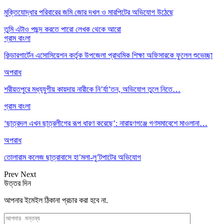
মুক্তিযোদ্ধার পরিবারের জমি জোর দখল ও মারপিটের অভিযোগ উঠেছে
তুমি এটাও পছন্দ করতে পারো
লেখক থেকে আরো
গ্রাম বাংলা
কিন্ডারগার্টেন এসোসিয়েশন কর্তৃক উপজেলা প্রাথমিক শিক্ষা অফিসারকে ফুলেল শুভেচ্ছা
অপরাধ
শরীয়তপুরে মধ্যযুগীয় কায়দায় নারীকে নি’র্যা’তন, অভিযোগ তুলে নিতে…
গ্রাম বাংলা
‘ছাত্রদল এখন ছাত্রলীগের রূপ ধারণ করেছে’: নারায়ণগঞ্জে গণসমাবেশে মাওলানা…
অপরাধ
তোলারাম কলেজ ছাত্রাবাসে হা’মলা-লু’টপাটের অভিযোগ
Prev
Next
উত্তর দিন
আপনার ইমেইল ঠিকানা প্রচার করা হবে না.