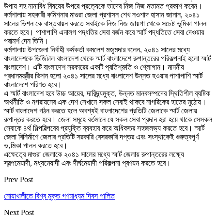
উপায় সহ নানাবিধ বিষয়ের উপরে প্রত্যেকে তাদের নিজ নিজ মতামত প্রকাশ করেন।
কর্মশালায় সহকারী কমিশনার মাগুরা জেলা প্রশাসন শেখ নওশাদ হাসান জানান, ২০৪১
সালের ভিশন কে বাস্তবায়ন করতে সবাইকে নিজ নিজ জায়গা থেকে সচেষ্ট ভূমিকা পালন
করতে হবে। পাশাপাশি এনালগ পদ্ধতির সেবা বর্জন করে স্মার্ট পদ্ধতিতে সেবা দেওয়ার
পরামর্শ দেন তিনি।
কর্মশালায় উপজেলা নির্বাহী কর্মকর্তা কমলেশ মজুমদার বলেন, ২০৪১ সালের মধ্যে
বাংলাদেশকে ডিজিটাল বাংলাদেশ থেকে স্মার্ট বাংলাদেশে রুপান্তরের পরিকল্পনাই হলো স্মার্ট
বাংলাদেশ। এটি বাংলাদেশ সরকারের একটি প্রতিশ্রুতি ও শ্লোগান। মাননীয়
প্রধানমন্ত্রীর ভিশন হলো ২০৪১ সালের মধ্যে বাংলাদেশ উন্নত হওয়ার পাশাপাশি স্মার্ট
বাংলাদেশে পরিণত হবে।
এ স্মার্ট বাংলাদেশ হবে উচ্চ আয়ের, দারিদ্র্যমুক্ত, উন্নত মানবসম্পদের স্থিতিশীল ব্যষ্টিক
অর্থনীতি ও নগরায়নের এক দেশ সেখানে সকল সেবাই থাকবে নাগরিকের হাতের মুঠোয়।
স্মার্ট বাংলাদেশ গঠন করতে হলে অবশ্যই বাংলাদেশের প্রতিটি জেলাকে স্মার্ট জেলায়
রুপান্তর করতে হবে। জেলা সমূহে বর্তমানে যে সকল সেবা প্রদান হরা হয়ে থাকে সেসকল
সেবাকে ৪র্থ শিল্পবিল্পবের প্রযুক্তি ব্যবহার করে অধিকতর সহজলভ্য করতে হবে। স্মার্ট
জেলা বিনির্মাণে জেলার প্রতিটি সরকারি বেসরকারি দপ্তর এবং সংস্থাকেই গুরুত্বপূর্ণ
ভ‚মিকা পালন করতে হবে।
এক্ষেত্রে মাগুরা জেলাকে ২০৪১ সালের মধ্যে স্মার্ট জেলায় রুপান্তরের লক্ষ্যে
স্বল্পমেয়াদী, মধ্যমেয়াদী এবং দীর্ঘমেয়াদী পরিকল্পনা প্রণয়ন করতে হবে।
Prev Post
নোয়াখালীতে বিশ্ব মুক্ত গণমাধ্যম দিবস পালিত
Next Post