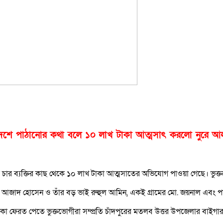
েশে পাঠানোর কথা বলে ১০ লাখ টাকা আত্মসাৎ করলো নুরে 
চার ব্যক্তির কাছ থেকে ১০ লাখ টাকা আত্মসাতের অভিযোগ পাওয়া গেছে। ভুক্তভ
মের আজাদ হোসেন ও তাঁর বড় ভাই রুহুল আমিন, একই গ্রামের মো. জয়নাল এবং পা
েরত পেতে ভুক্তভোগীরা সম্প্রতি চাঁদপুরের মতলব উত্তর উপজেলার বাইগারচর গ্রাম