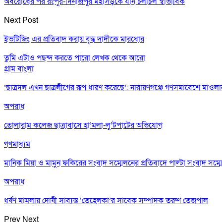
অবরোধের পর রংপুর-দিনাজপুর মহাসড়কে যান চলাচল স্বাভাবিক
Next Post
ইভটিজিং এর প্রতিবাদ করায় বৃদ্ধ দাদীকে মারধোর
তুমি এটাও পছন্দ করতে পারো
লেখক থেকে আরো
গ্রাম বাংলা
‘ছাত্রদল এখন ছাত্রলীগের রূপ ধারণ করেছে’: নারায়ণগঞ্জে গণসমাবেশে মাওল
অপরাধ
তোলারাম কলেজ ছাত্রাবাসে হা’মলা-লু’টপাটের অভিযোগ
গণমাধ্যম
মানিক মিয়া ও মামুন ফকিরের সংবাদ সম্মেলনের প্রতিবাদে পাল্টা সংবাদ সম্ম
অপরাধ
ধর্ষণ মামলায় দোষী সাব্যস্ত ‘তেহেলকা’র সাবেক সম্পাদক তরুণ তেজপাল
Prev
Next