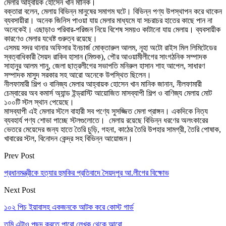
মেলার আহ্বায়ক হোসেন খান মানিক।
বক্তারা বলেন, মেলায় বিভিন্ন মানুষের সমাগম ঘটে। বিভিন্ন পণ্য উপস্থাপন করে থাকেন
ব্যবসায়ীরা। অনেক জিনিস পাওয়া যায় মেলার মাধ্যমে যা সচরাচর হাতের কাছে পান না
অনেকেই। এছাড়াও পরিবার-পরিজন নিয়ে বিশেষ সময়ও কাটানো যায় মেলায়। ব্যবসায়ীক
কারণেও মেলার যথেষ্ট গুরুত্ব রয়েছে।
এসময় সদর থানার অফিসার ইনচার্জ মোক্তারুল আলম, নূহা অটো রাইস মিল লিমিটেডের
স্বত্বাধিকারী সৈয়দ রাকিব হাসান (মিশুক), পৌর আওয়ামীলীগের সাংগঠনিক সম্পাদক
সাহানুর আলম শানু, জেলা ছাত্রলীগের সভাপতি মনিরুল হাসান শাহ আপেল, সাধারণ
সম্পাদক মাসুদ সরকার সহ আরো অনেকে উপস্থিত ছিলেন।
নীলফামারী শিল্প ও বানিজ্য মেলার আহ্বায়ক হোসেন খান মানিক জানান, নীলফামারী
চেম্বারের অব কমার্স অ্যান্ড ইন্ড্রাস্টি আয়োজিত মাসব্যাপী শিল্প ও বাণিজ্য মেলায় মোট
১০০টি স্টল স্থান পেয়েছে।
মাসব্যাপী এই মেলার স্টলে বাহারী সব পণ্যে সুসজ্জিত মেলা প্রাঙ্গন। একদিকে নিত্য
ব্যবহার্য পণ্য শোভা পাচ্ছে স্টলগুলোতে। মেলায় রয়েছে বিভিন্ন ধরণের অলংকারের
ভেতরে মেয়েদের জন্য হাতে তৈরি চুড়ি, গহনা, কাঠের তৈরি উপহার সামগ্রী, তৈরি পোষাক,
খাবারের স্টল, বিনোদন কেন্দ্র সহ বিভিন্ন আয়োজন।
Prev Post
প্রধানমন্ত্রীকে হত্যার হুমকির প্রতিবাদে সৈয়দপুর আ.লীগের বিক্ষোভ
Next Post
১০২ পিচ ইয়াবাসহ একজনকে আটক করে কোস্ট গার্ড
তুমি এটাও পছন্দ করতে পারো
লেখক থেকে আরো