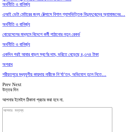
অর্থনীতি ও বানির্জ্য
এআই ডেটা সেন্টারের জন্য টেক্সাসে বিশাল গ্যাসভিত্তিক বিদ্যুৎকেন্দ্রে অ্যামাজনের…
অর্থনীতি ও বানির্জ্য
বোয়েসেলের মাধ্যমে বিদেশে কর্মী পাঠানোর নতুন রেকর্ড
অর্থনীতি ও বানির্জ্য
একদিন পরই আবার বাড়ল স্বর্ণের দাম, ভরিতে বেড়েছে ৪,৩৭৪ টাকা
অপরাধ
শরীয়তপুরে মধ্যযুগীয় কায়দায় নারীকে নি’র্যা’তন, অভিযোগ তুলে নিতে…
Prev
Next
উত্তর দিন
আপনার ইমেইল ঠিকানা প্রচার করা হবে না.