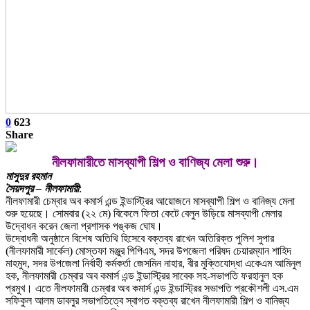
0
623
Share
নীলফামারীতে মাসব্যাপী শিল্প ও বাণিজ্য মেলা শুরু।
মাসুদুর রহমান
সৈয়দপুর – নীলফামারী
:
নীলফামারী চেম্বার অব কমার্স এন্ড ইন্ডাস্ট্রির আয়োজনে মাসব্যাপী শিল্প ও বানিজ্য মেলা
শুরু হয়েছে। সোমবার (২২ মে) বিকেলে ফিতা কেটে বেলুন উড়িয়ে মাসব্যাপী মেলার
উদ্বোধন করেন জেলা প্রশাসক পঙ্কজ ঘোষ।
উদ্বোধনী অনুষ্ঠানে বিশেষ অতিথি হিসেবে বক্তব্য রাখেন অতিরিক্ত পুলিশ সুপার
(নীলফামারী সার্কেল) মোস্তফা মঞ্জুর পিপিএম, সদর উপজেলা পরিষদ চেয়ারম্যান শাহিদ
মাহমুদ, সদর উপজেলা নির্বাহী কর্মকর্তা জেসমিন নাহার, বীর মুক্তিযোদ্ধা একেএম আমিনুল
হক, নীলফামারী চেম্বার অব কমার্স এন্ড ইন্ডাস্ট্রির সাবেক সহ-সভাপতি ফরহানুল হক
প্রমুখ। এতে নীলফামারী চেম্বার অব কমার্স এন্ড ইন্ডাস্ট্রির সভাপতি প্রকৌশলী এস.এম
সফিকুল আলম ডাবলুর সভাপতিত্বে স্বাগত বক্তব্য রাখেন নীলফামারী শিল্প ও বানিজ্য