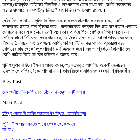
আদায়,জোরপূর্বক প্রাইভেট ক্লিনিক ও হাসপাতালে যেতে বাধ্য করা,রোগীর স্বজনদের
মারধর,হাসপাতাল কম্পাউন্ডে ছিনতাই সহ বিভিন্ন অভিযোগ রয়েছে।
খোঁজ নিয়ে জানা যায়,পুলিশের জিজ্ঞাসাবাদে স্বপন হাসপাতাল এলাকায় বড় একটি
দালালচক্র রয়েছে বলে স্বীকার করে। দালালচক্রের সদস্যরা দিন-রাত হাসপাতাল এলাকায়
ঘোরাফেরা করে এবং কোনো রোগী এলে তারা এগিয়ে গিয়ে রোগীদের মিথ্যা প্রলোভন
দেখিয়ে ভালো চিকিৎসা সেবার নাম করে, প্রাইভেট হাসপাতালে ‘ভালো ডাক্তারের কাছে
নিয়ে ভর্তি করাবে এবং অল্প খরচে রোগীর পরীক্ষা নিরীক্ষা করাবে’বলে প্রতারণা করে
রোগীদের কাছ থেকে বিপুল পরিমাণ অর্থ আত্মসাৎ করে। এছাড়া প্রাইভেট হাসপাতালে
রোগী পাঠিয়ে বিরাট অংকের কমিশন ও আদায় করে।
পুলিশ সুপার শহিদুল ইসলাম আরও বলেন,গ্রেফতারকৃত আসামির পকেটে জেনারেল
হাসপাতালে ভর্তির টোকেন পাওয়া যায়। তার বিরুদ্ধে আইনানুগ ব্যবস্থা প্রক্রিয়াধীন।
Prev Post
নোয়াখালীতে বিএনপি নেতা চাঁদের বিরুদ্ধে একটি মামলা
Next Post
চাঁদপুর জেলা বিএনপির সমাবেশ উপস্থিত : তানভীর হুদা
তুমি এটাও পছন্দ করতে পারো
লেখক থেকে আরো
অপরাধ