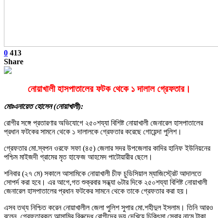
0
413
Share
নোয়াখালী হাসপাতালের ফটক থেকে ১ দালাল গ্রেফতার।
মোঃএনায়েত হোসেন (নোয়াখালী):
রোগীর সঙ্গে প্রতারণার অভিযোগে ২৫০শয্যা বিশিষ্ট নোয়াখালী জেনারেল হাসপাতালের
প্রধান ফটকের সামনে থেকে ১ দালালকে গ্রেফতার করেছে গোয়েন্দা পুলিশ।
গ্রেফতার মো.স্বপন ওরফে সফা (৪৫) জেলার সদর উপজেলার কাদির হানিফ ইউনিয়নের
পশ্চিম মাইজদী গ্রামের মৃত হাফেজ আহমেদ পাটোয়ারীর ছেলে।
শনিবার (২৭ মে) সকালে আসামিকে নোয়াখালী চীফ চুডিসিয়াল ম্যাজিস্ট্রেট আদালতে
সোপর্দ করা হবে। এর আগে,গত শুক্রবার সন্ধ্যা ৬টার দিকে ২৫০শয্যা বিশিষ্ট নোয়াখালী
জেনারেল হাসপাতালের প্রধান ফটকের সামনে থেকে তাকে গ্রেফতার করা হয়।
এসব তথ্য নিশ্চিত করেন নোয়াখালীল জেলা পুলিশ সুপার মো.শহীদুল ইসলাম। তিনি আরও
বলেন, গ্রেফতারকৃত আসামির বিরুদ্ধে রোগীদের ভয় দেখিয়ে চিকিৎসা সেবার নামে টাকা