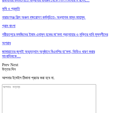
রাজধানীর কদমতলীতে মাদ্রাসার বাথরুম থেকে শিশু শিক্ষার্থীর ম’রদেহ…
কৃষি ও প্রকৃতি
নারায়ণগঞ্জ শিল্প অঞ্চল বৃক্ষরোপণ কর্মসূচিতে- অধ্যাপক মামুন মাহামুদ
গ্রাম বাংলা
শরীয়তপুরে মসজিদের ইমাম এনামুল হকের মা’মলা প্রত্যাহার ও মুক্তির দাবি মুসল্লীদের
অপরাধ
জামায়াতের জুলাই অভ্যুত্থান অনুষ্ঠানে বিএনপির হা’মলা, ভিডিও ধারণ করার
সাংবাদিককে…
Prev
Next
উত্তর দিন
আপনার ইমেইল ঠিকানা প্রচার করা হবে না.