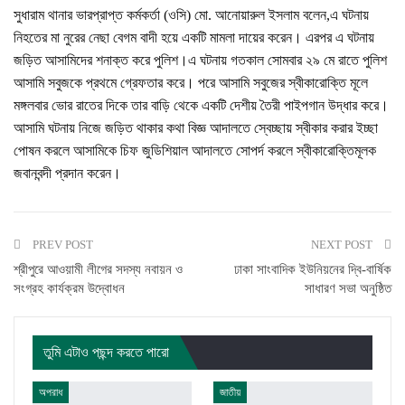
সুধারাম থানার ভারপ্রাপ্ত কর্মকর্তা (ওসি) মো. আনোয়ারুল ইসলাম বলেন,এ ঘটনায়
নিহতের মা নুরের নেছা বেগম বাদী হয়ে একটি মামলা দায়ের করেন। এরপর এ ঘটনায়
জড়িত আসামিদের শনাক্ত করে পুলিশ।এ ঘটনায় গতকাল সোমবার ২৯ মে রাতে পুলিশ
আসামি সবুজকে প্রথমে গ্রেফতার করে। পরে আসামি সবুজের স্বীকারোক্তি মূলে
মঙ্গলবার ভোর রাতের দিকে তার বাড়ি থেকে একটি দেশীয় তৈরী পাইপগান উদ্ধার করে।
আসামি ঘটনায় নিজে জড়িত থাকার কথা বিজ্ঞ আদালতে স্বেচ্ছায় স্বীকার করার ইচ্ছা
পোষন করলে আসামিকে চিফ জুডিশিয়াল আদালতে সোপর্দ করলে স্বীকারোক্তিমূলক
জবানবন্দী প্রদান করেন।
PREV POST
NEXT POST
শ্রীপুরে আওয়ামী লীগের সদস্য নবায়ন ও
ঢাকা সাংবাদিক ইউনিয়নের দ্বি-বার্ষিক
সংগ্রহ কার্যক্রম উদ্বোধন
সাধারণ সভা অনুষ্ঠিত
তুমি এটাও পছন্দ করতে পারো
অপরাধ
জাতীয়