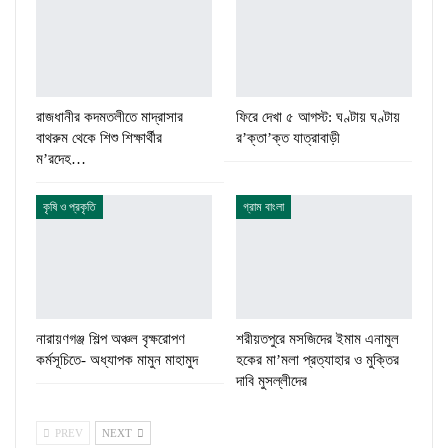
রাজধানীর কদমতলীতে মাদ্রাসার
ফিরে দেখা ৫ আগস্ট: ঘণ্টায় ঘণ্টায়
বাথরুম থেকে শিশু শিক্ষার্থীর
র’ক্তা’ক্ত যাত্রাবাড়ী
ম’রদেহ…
কৃষি ও প্রকৃতি
গ্রাম বাংলা
নারায়ণগঞ্জ শিল্প অঞ্চল বৃক্ষরোপণ
শরীয়তপুরে মসজিদের ইমাম এনামুল
কর্মসূচিতে- অধ্যাপক মামুন মাহামুদ
হকের মা’মলা প্রত্যাহার ও মুক্তির
দাবি মুসল্লীদের
PREV
NEXT