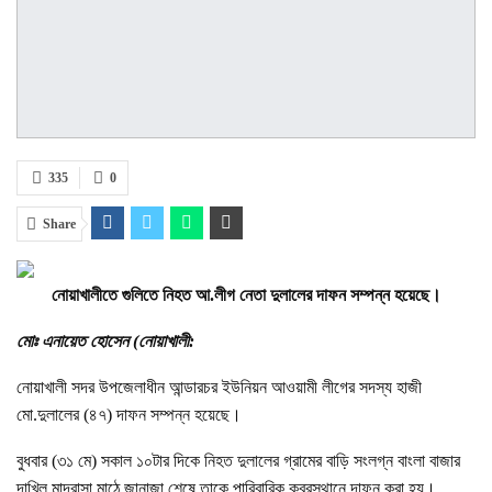
335
0
Share
নোয়াখালীতে গুলিতে নিহত আ.লীগ নেতা দুলালের দাফন সম্পন্ন হয়েছে।
মোঃ এনায়েত হোসেন (নোয়াখালী:
নোয়াখালী সদর উপজেলাধীন আন্ডারচর ইউনিয়ন আওয়ামী লীগের সদস্য হাজী
মো.দুলালের (৪৭) দাফন সম্পন্ন হয়েছে।
বুধবার (৩১ মে) সকাল ১০টার দিকে নিহত দুলালের গ্রামের বাড়ি সংলগ্ন বাংলা বাজার
দাখিল মাদরাসা মাঠে জানাজা শেষে তাকে পারিবারিক কবরস্থানে দাফন করা হয়।