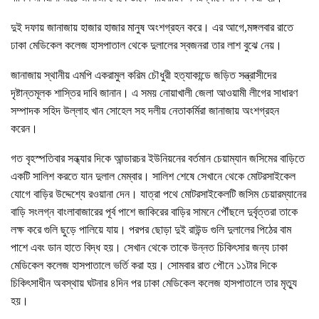
দুই দফায় জানাজায় হাজার হাজার মানুষ অংশগ্রহন করে। এর আগে,মঙ্গলবার রাতে
ঢাকা মেডিকেল কলেজ হাসপাতাল থেকে দুলালের স্বজনরা তার লাশ বুঝে নেয়।
জানাজায় স্থানীয় এমপি একরামুল করিম চৌধুরী হত্যাকান্ডে জড়িত সন্ত্রাসীদের
দৃষ্টান্তমূলক শাস্তির দাবি জানান। এ সময় নোয়াখালী জেলা আওয়ামী লীগের সাধারণ
সম্পাদক সহিদ উল্লাহ খান সোহেল সহ দলীয় নেতাকর্মিরা জানাজায় অংশগ্রহন
করেন।
গত বৃহস্পতিবার সন্ধ্যার দিকে আন্ডারচর ইউনিয়নের বর্তমান চেয়াম্যান জসিমের বাড়িতে
একটি সালিশ করতে যান দুলাল মেম্বার। সালিশ শেষে সেখানে থেকে মোটরসাইকেল
যোগে বাড়ির উদ্দেশ্যে রওয়ানা দেন। যাত্রা পথে মোটরসাইকেলটি জসিম চেয়ারম্যানের
বাড়ি সংলগ্ন বাংলাবাজারের পূর্ব পাশে জাকিরের বাড়ির সামনে পৌঁছলে দুর্বৃত্তরা তাকে
লক্ষ করে গুলি ছুড়ে পালিয়ে যায়। পরপর ছোড়া দুই রাউন্ড গুলি দুলালের পিঠের বাম
পাশে এবং ডান হাতে বিদ্ধ হয়। সেখান থেকে তাকে উন্নত চিকিৎসার জন্য ঢাকা
মেডিকেল কলেজ হাসপাতালে ভর্তি করা হয়। সোমবার রাত পৌনে ১১টার দিকে
চিকিৎসাধীন অবস্থায় ঘটনার ৪দিন পর ঢাকা মেডিকেল কলেজ হাসপাতালে তার মৃত্যু
হয়।