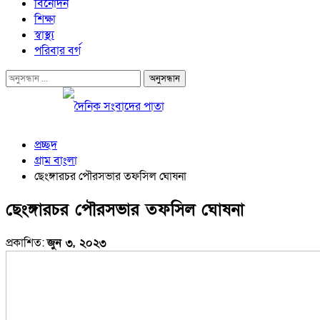
বিনোদন
শিক্ষা
স্বাস্থ্য
পরিবার বর্গ
প্রচ্ছদ
গ্রাম বাংলা
ছেংঙ্গারচর পৌরসভার তফসিল ঘোষনা
ছেংঙ্গারচর পৌরসভার তফসিল ঘোষনা
প্রকাশিত:
জুন ৩, ২০২৩