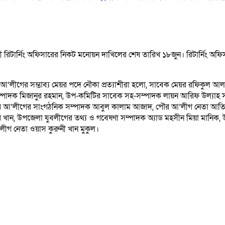
িটার্নিং অফিসারের নিকট মনোয়ন দাখিলের শেষ তারিখ ১৮জুন। রিটার্নিং অফিসার 
থীরা। আ’লীগের সম্ভাব্য মেয়র পদে নৌকা প্রত্যাশীরা হলো, সাবেক মেয়র রফিকুল
্পাদক মিজানুর রহমান, উপ-কমিটির সাবেক সহ-সম্পাদক লায়ন আরিফ উল্যাহ স
পৌর আ’লীগের সাংগঠনিক সম্পাদক আবুল কালাম আজাদ, পৌর আ’লীগ নেতা আতিকু
ন, উপজেলা যুবলীগের তথ্য ও গবেষণা সম্পাদক অ্যাড মহসীন মিয়া মানিক, উপজে
লীগ নেতা ওয়াস কুরুনী খান মুকুল।