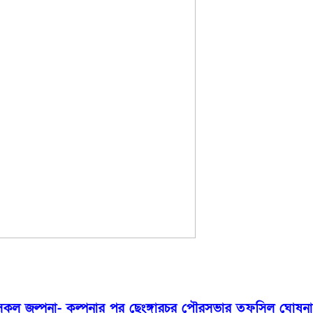
সকল জল্পনা- কল্পনার পর ছেংঙ্গারচর পৌরসভার তফসিল ঘোষনা