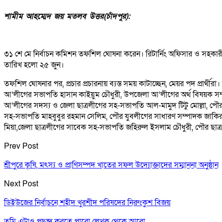
শামীম আহম্মেদ জয় মতলব উত্তর(চাঁদপুর):
৩১ শে মে নির্বাচন কমিশন তফশিল ঘোষনা করেন। রিটার্নিং অফিসার ও সহকারী র
তারিখ হলো ২৫ জুন।
তফশিল ঘোষনার পর, প্রচার প্রচারনায় ব্যস্ত সময় কাটাচ্ছেন, মেয়র পদ প্রার্
আ’লীগের সভাপতি হাসান কাইয়ুম চৌধুরী, উপজেলা আ’লীগের অর্থ বিষয়ক সম
আ’লীগের সদস্য ও জেলা ছাত্রলীগের সহ-সভাপতি আল-মামুদ টিটু মোল্লা, 
সহ-সভাপতি মাহবুবুর রহমান সেলিম, পৌর যুবলীগের সাধারণ সম্পাদক জাকির খা
মিয়া,জেলা ছাত্রলীগের সাবেক সহ-সভাপতি জহিরুল ইসলাম চৌধুরী, পৌর ছাত্র
Prev Post
শ্রীপুরে কৃষি, মৎস্য ও প্রাণিসম্পদ খাতের সফল উদ্যোক্তাদের সম্মাননা অনুষ্ঠান
Next Post
ডিইউজের নির্বাচনে শহীদ খুরশীদ পরিষদের নিরুংকুশ বিজয়
তুমি এটাও পছন্দ করতে পারো
লেখক থেকে আরো