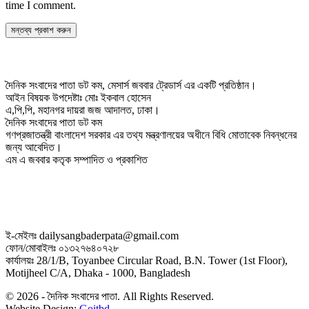
time I comment.
দৈনিক সংবাদের পাতা ডট কম, মেসার্স জববার ট্রেডার্স এর একটি প্রতিষ্ঠান।
আইন বিষয়ক উপদেষ্টাঃ মোঃ ইকবাল হোসেন
এ,পি,পি, মহানগর দায়রা জজ আদালত, ঢাকা।
দৈনিক সংবাদের পাতা ডট কম
গণপ্রজাতন্ত্রী বাংলাদেশ সরকার এর তথ্য মন্ত্রণালয়ের অধীনে বিধি মোতাবেক নিবন্ধনের
জন্য আবেদিত।
এম এ জববার কতৃক সম্পাদিত ও প্রকাশিত
ই-মেইলঃ dailysangbaderpata@gmail.com
ফোন/মোবাইলঃ ০১৩২৭৬৪০৭২৮
কার্যালয়ঃ 28/1/B, Toyanbee Circular Road, B.N. Tower (1st Floor),
Motijheel C/A, Dhaka - 1000, Bangladesh
© 2026 - দৈনিক সংবাদের পাতা. All Rights Reserved.
Website Design:
Goitbd