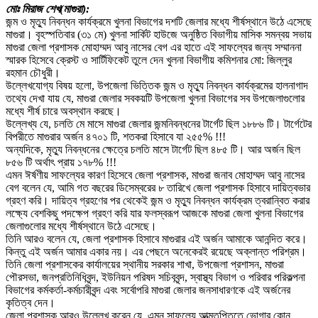
মোঃ মিরাজ শেখ(মাগুরা):
জন্ম ও মৃত্যু নিবন্ধন কার্যক্রমে খুলনা বিভাগের দশটি জেলার মধ্যে শীর্ষস্থানে উঠে এসেছে
মাগুরা। বৃহস্পতিবার (৩১ মে) খুলনা সার্কিট হাউজে অনুষ্ঠিত বিভাগীয় মাসিক সমন্বয় সভায়
মাগুরা জেলা প্রশাসক মোহাম্মদ আবু নাসের বেগ এর হাতে এই সাফল্যের জন্য সম্মাননা
স্মারক হিসেবে ক্রেস্ট ও সার্টিফিকেট তুলে দেন খুলনা বিভাগীয় কমিশনার মো: জিল্লুর
রহমান চৌধুরী।
উল্লেখযোগ্য বিষয় হলো, উপজেলা ভিত্তিক জন্ম ও মৃত্যু নিবন্ধন কার্যক্রমের হালনাগাদ
তথ্যে দেখা যায় যে, মাগুরা জেলার সবকয়টি উপজেলা খুলনা বিভাগের সব উপজেলাগুলোর
মধ্যে শীর্ষ চারে অবস্থান করছে।
উল্লেখ্য যে, চলতি মে মাসে মাগুরা জেলার জন্মনিবন্ধনের টার্গেট ছিল ১৮৮৬ টি। টার্গেটের
বিপরীতে মাগুরার অর্জন ৪৭০১ টি, শতকরা হিসাবে যা ২৫৫% !!!
অন্যদিকে, মৃত্যু নিবন্ধনের ক্ষেত্রে চলতি মাসে টার্গেট ছিল ৪৮৫ টি। আর অর্জন ছিল
৮৫৬ টি অর্থাৎ প্রায় ১৭৮% !!!
এমন ঈর্ষণীয় সাফল্যের কারণ হিসেবে জেলা প্রশাসক, মাগুরা জনাব মোহাম্মদ আবু নাসের
বেগ বলেন যে, আমি গত বছরের ডিসেম্বরের ৮ তারিখে জেলা প্রশাসক হিসাবে দায়িত্বভার
গ্রহণ করি। দায়িত্ব গ্রহণের পর থেকেই জন্ম ও মৃত্যু নিবন্ধন কার্যক্রম ত্বরান্বিত করার
লক্ষ্যে বেশকিছু পদক্ষেপ গ্রহণ করি যার ফলস্বরূপ আজকে মাগুরা জেলা খুলনা বিভাগের
জেলাগুলোর মধ্যে শীর্ষস্থানে উঠে এসেছে।
তিনি আরও বলেন যে, জেলা প্রশাসক হিসাবে মাগুরার এই অর্জন আমাকে আনন্দিত করে।
কিন্তু এই অর্জন আমার একার নয়। এর পেছনে অনেকেরই রয়েছে অক্লান্ত পরিশ্রম।
তিনি জেলা প্রশাসকের কার্যালয়ের স্থানীয় সরকার শাখা, উপজেলা প্রশাসন, মাগুরা
পৌরসভা, জনপ্রতিনিধিবৃন্দ, ইউনিয়ন পরিষদ সচিববৃন্দ, স্বাস্থ্য বিভাগ ও পরিবার পরিকল্পনা
বিভাগের কর্মকর্তা-কর্মচারীবৃন্দ এবং সর্বোপরি মাগুরা জেলার জনসাধারণকে এই অর্জনের
কৃতিত্ব দেন।
জেলা প্রশাসক আরও উল্লেখ করেন যে, এমন সাফল্যে আত্মতৃপ্তিতে ভোগার কোন