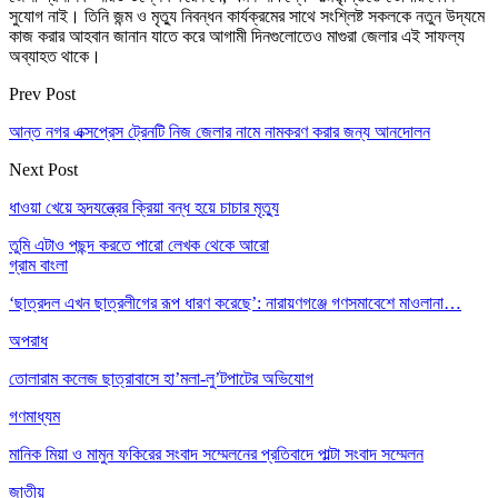
সুযোগ নাই। তিনি জন্ম ও মৃত্যু নিবন্ধন কার্যক্রমের সাথে সংশ্লিষ্ট সকলকে নতুন উদ্যমে
কাজ করার আহবান জানান যাতে করে আগামী দিনগুলোতেও মাগুরা জেলার এই সাফল্য
অব্যাহত থাকে।
Prev Post
আন্ত নগর এক্সপ্রেস ট্রেনটি নিজ জেলার নামে নামকরণ করার জন্য আনদোলন
Next Post
ধাওয়া খেয়ে হৃদযন্ত্রের ক্রিয়া বন্ধ হয়ে চাচার মৃত্যু
তুমি এটাও পছন্দ করতে পারো
লেখক থেকে আরো
গ্রাম বাংলা
‘ছাত্রদল এখন ছাত্রলীগের রূপ ধারণ করেছে’: নারায়ণগঞ্জে গণসমাবেশে মাওলানা…
অপরাধ
তোলারাম কলেজ ছাত্রাবাসে হা’মলা-লু’টপাটের অভিযোগ
গণমাধ্যম
মানিক মিয়া ও মামুন ফকিরের সংবাদ সম্মেলনের প্রতিবাদে পাল্টা সংবাদ সম্মেলন
জাতীয়