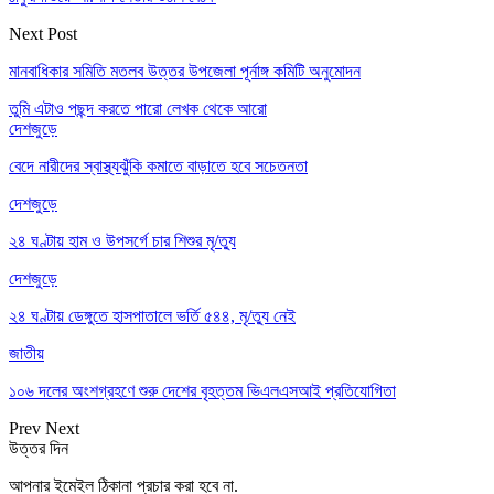
Next Post
মানবাধিকার সমিতি মতলব উত্তর উপজেলা পূর্নাঙ্গ কমিটি অনুমোদন
তুমি এটাও পছন্দ করতে পারো
লেখক থেকে আরো
দেশজুড়ে
বেদে নারীদের স্বাস্থ্যঝুঁকি কমাতে বাড়াতে হবে সচেতনতা
দেশজুড়ে
২৪ ঘণ্টায় হাম ও উপসর্গে চার শিশুর মৃ/ত্যু
দেশজুড়ে
২৪ ঘণ্টায় ডেঙ্গুতে হাসপাতালে ভর্তি ৫৪৪, মৃ/ত্যু নেই
জাতীয়
১০৬ দলের অংশগ্রহণে শুরু দেশের বৃহত্তম ভিএলএসআই প্রতিযোগিতা
Prev
Next
উত্তর দিন
আপনার ইমেইল ঠিকানা প্রচার করা হবে না.