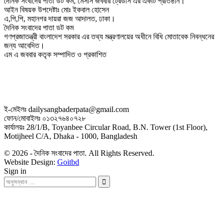
দৈনিক সংবাদের পাতা ডট কম, মেসার্স জববার ট্রেডার্স এর একটি প্রতিষ্ঠান।
আইন বিষয়ক উপদেষ্টাঃ মোঃ ইকবাল হোসেন
এ,পি,পি, মহানগর দায়রা জজ আদালত, ঢাকা।
দৈনিক সংবাদের পাতা ডট কম
গণপ্রজাতন্ত্রী বাংলাদেশ সরকার এর তথ্য মন্ত্রণালয়ের অধীনে বিধি মোতাবেক নিবন্ধনের
জন্য আবেদিত।
এম এ জববার কতৃক সম্পাদিত ও প্রকাশিত
ই-মেইলঃ dailysangbaderpata@gmail.com
ফোন/মোবাইলঃ ০১৩২৭৬৪০৭২৮
কার্যালয়ঃ 28/1/B, Toyanbee Circular Road, B.N. Tower (1st Floor),
Motijheel C/A, Dhaka - 1000, Bangladesh
© 2026 - দৈনিক সংবাদের পাতা. All Rights Reserved.
Website Design:
Goitbd
Sign in