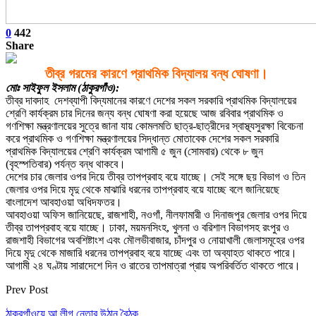
0
442
Share
তীব্র গরমের কারণে প্রাথমিক বিদ্যালয় বন্ধ ঘোষণা।
মোঃ সাইফুল ইসলাম (ঠাকুরগাঁও):
তীব্র দাবদাহ দেশব্যাপী বিদ্যমানের কারণে দেশের সকল সরকারি প্রাথমিক বিদ্যালয়ের
শ্রেণি কার্যক্রম চার দিনের জন্য বন্ধ ঘোষণা করা হয়েছে আজ রবিবার প্রাথমিক ও
গণশিক্ষা মন্ত্রণালয়ের সুত্রে জানা যায় কোমলমতি ছাত্র-ছাত্রীদের স্বাস্থ্যসুরক্ষা বিবেচনা
করে প্রাথমিক ও গণশিক্ষা মন্ত্রণালয়ের সিদ্ধান্ত মোতাবেক দেশের সকল সরকারি
প্রাথমিক বিদ্যালয়ের শ্রেণি কার্যক্রম আগামী ৫ জুন (সোমবার) থেকে ৮ জুন
(বৃহস্পতিবার) পর্যন্ত বন্ধ থাকবে।
দেশের চার জেলার ওপর দিয়ে তীব্র তাপপ্রবাহ বয়ে যাচ্ছে। সেই সঙ্গে ছয় বিভাগ ও তিন
জেলার ওপর দিয়ে মৃদু থেকে মাঝারি ধরনের তাপপ্রবাহ বয়ে যাচ্ছে বলে জানিয়েছে
বাংলাদেশ আবহাওয়া অধিদফতর।
আবহাওয়া অফিস জানিয়েছে, রাজশাহী, নওগাঁ, নীলফামারী ও দিনাজপুর জেলার ওপর দিয়ে
তীব্র তাপপ্রবাহ বয়ে যাচ্ছে। ঢাকা, ময়মনসিংহ, খুলনা ও বরিশাল বিভাগসহ রংপুর ও
রাজশাহী বিভাগের অবশিষ্টাংশ এবং মৌলভীবাজার, চাঁদপুর ও নোয়াখালী জেলাসমূহের ওপর
দিয়ে মৃদু থেকে মাজারি ধরনের তাপপ্রবাহ বয়ে যাচ্ছে এবং তা অব্যাহত থাকতে পারে।
আগামী ২৪ ঘণ্টায় সারাদেশে দিন ও রাতের তাপমাত্রা প্রায় অপরিবর্তিত থাকতে পারে।
Prev Post
ঠাকুরগাঁওয়ে আ.লীগ নেতার উঠান বৈঠক