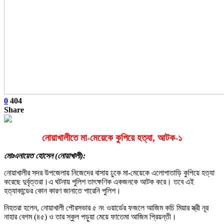
0
404
Share
নোয়াখালীতে মা-মেয়েকে কুপিয়ে হত্যা, আটক-১
মোঃএনায়েত হোসেন (নোয়াখালী):
নোয়াখালীর সদর উপজেলায় নিজেদের বাসায় ঢুকে মা-মেয়েকে এলোপাতাড়ি কুপিয়ে হত্যা
করেছে দুর্বৃত্তরা।এ ঘটনায় পুলিশ তাৎক্ষণিক একজনকে আটক করে। তবে এই
হত্যাকান্ডের কোন কারণ জানাতে পারেনি পুলিশ।
নিহতরা হলেন, নোয়াখালী পৌরসভার ৫ নং ওয়ার্ডের ফজলে আজিম কচি মিয়ার স্ত্রী নূর
নাহার বেগম (৪৫) ও তার স্কুল পড়ুয়া মেয়ে ফাতেমা আজিম প্রিয়ন্তী।