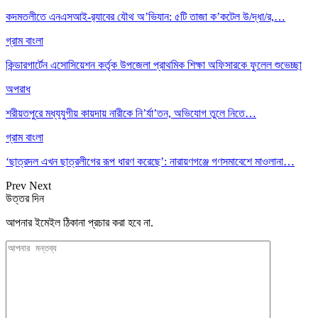
কদমতলীতে এনএসআই-র‍্যাবের যৌথ অ’ভিযান: ৫টি তাজা ক’কটেল উ/দ্ধা/র,…
গ্রাম বাংলা
কিন্ডারগার্টেন এসোসিয়েশন কর্তৃক উপজেলা প্রাথমিক শিক্ষা অফিসারকে ফুলেল শুভেচ্ছা
অপরাধ
শরীয়তপুরে মধ্যযুগীয় কায়দায় নারীকে নি’র্যা’তন, অভিযোগ তুলে নিতে…
গ্রাম বাংলা
‘ছাত্রদল এখন ছাত্রলীগের রূপ ধারণ করেছে’: নারায়ণগঞ্জে গণসমাবেশে মাওলানা…
Prev
Next
উত্তর দিন
আপনার ইমেইল ঠিকানা প্রচার করা হবে না.