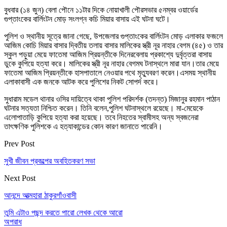
বুধবার (১৪ জুন) বেলা পৌনে ১১টার দিকে নোয়াখালী পৌরসভার ৫নম্বর ওয়ার্ডের
গুপ্তাংকের বার্লিংটন মোড় সংলগ্ন কচি মিয়ার বাসায় এই ঘটনা ঘটে।
পুলিশ ও স্থানীয় সূত্রে জানা গেছে, উপজেলার গুপ্তাংকের বার্লিংটন মোড় এলাকার ফজলে
আজিম কোচি মিয়ার বাসার দ্বিতীয় তলায় বাসার মালিকের স্ত্রী নূর নাহার বেগম (৪৫) ও তার
স্কুল পড়ুয়া মেয়ে ফাতেমা আজিম প্রিয়ন্তীকে দিনেরবেলায় প্রকাশ্যে দুর্বৃত্তরা বাসায়
ডুকে কুপিয়ে হত্যা করে। মালিকের স্ত্রী নূর নাহার বেগমঘ টনাস্থলে মারা যান।তার মেয়ে
ফাতেমা আজিম প্রিয়ন্তীকে হাসপাতালে নেওয়ার পথে মৃত্যুবরণ করেন।এসময় স্থানীয়
এলাকাবাসী এক জনকে আটক করে পুলিশের নিকট সোপর্দ করে।
সুধারাম মডেল থানার ওসির দায়িত্বে থাকা পুলিশ পরিদর্শক (তদন্ত) মিজানুর রহমান পাঠান
ঘটনার সত্যতা নিশ্চিত করেন। তিনি বলেন,পুলিশ ঘটনাস্থলে রয়েছে। মা-মেয়েকে
এলোপাতাড়ি কুপিয়ে হত্যা করা হয়েছে। তবে নিহতের স্বামীসহ অন্য স্বজনেরা
তাৎক্ষণিক পুলিশকে এ হত্যাকান্ডের কোন কারণ জানাতে পারেনি।
Prev Post
সুখী জীবন প্রকল্পের অবহিতকরণ সভা
Next Post
আনন্দে আত্মহারা ঠাকুরগাঁওবাসী
তুমি এটাও পছন্দ করতে পারো
লেখক থেকে আরো
অপরাধ