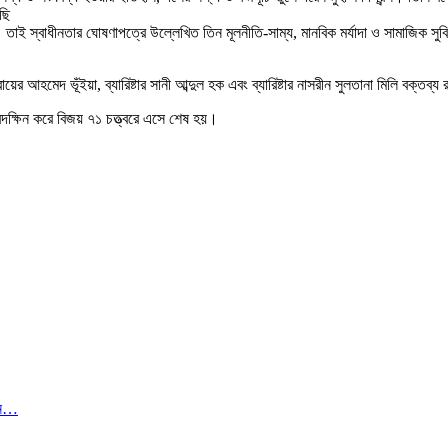
ছি
হওয়া। তাই স্বাধীনতার ঘোষণাপত্রে উল্লেখিত তিন মূলনীতি-সাম্য, মানবিক মর্যাদা ও সামাজ
যুবায়ের আহমেদ ভূঁইয়া, ব্যারিষ্টার সানী আব্দুল হক এবং ব্যারিষ্টার নাসরীন সুলতানা মিলি বক্তব্য
রদক্ষিন করে বিজয় ৭১ চত্ত্বরে এসে শেষ হয়।
িলন…