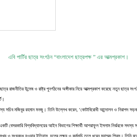
এবি পার্টির ছাত্র সংগঠন “বাংলাদেশ ছাত্রপক্ষ ” এর আত্মপ্রকাশ।
্র রাজনীতির উন্মেষ ও রাষ্ট্র পুনর্গঠনের অঙ্গীকার নিয়ে আত্মপ্রকাশ করেছে নতুন ছাত্র সং
টি।
দস্য সচিব মজিবুর রহমান মনজু। তিনি উল্লেখ করেন, ‘কোটাবিরোধী আন্দোলন ও নিরাপদ সড়ক
ায়ক এবং একটি বেসরকারি বিশ্ববিদ্যালয়ের আইন বিভাগের শিক্ষার্থী আশরাফুল ইসলাম নির্ঝরকে স
খ্য ও সংঘবদ্ধ হওয়ার ইতিহাস, দলের লক্ষ্য ও কর্মসূচি তুলে ধরেন মুহাম্মদ প্রিন্স। তিনি