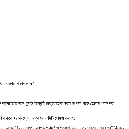
গঠন ‘বাংলাদেশ ছাত্রপক্ষ’।
 আন্দোলনের সঙ্গে যুক্ত আগ্রহী ছাত্রনেতারা নতুন সংগঠন গড়ে তোলার পক্ষে মত
দস্য সচিব করে ৭১ সদস্যের আহ্বায়ক কমিটি ঘোষণা করা হয়।
 বলেন, আমরা বিভিন্ন সময়ে ব্যাপক পরামর্শ ও গবেষণা করে ছাত্র সমাজের মূল সংকট হিসেবে