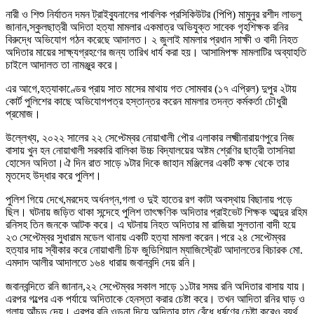
নারী ও শিশু নির্যাতন দমন ট্রাইব্যুনালের পাবলিক প্রসিকিউটর (পিপি) মামুনুর রশীদ লাভলু
জানান,স্কুলছাত্রী অদিতা হত্যা মামলার একমাত্র অভিযুক্ত সাবেক গৃহশিক্ষক রনির
বিরুদ্ধে অভিযোগ গঠন করেছে আদালত। ২ জুলাই মামলার প্রধান সাক্ষী ও বাদী নিহত
অদিতার মায়ের সাক্ষ্যগ্রহণের জন্য তারিখ ধার্য করা হয়। আসামিপক্ষ মামলাটির অব্যাহতি
চাইলে আদালত তা নামঞ্জুর করে।
এর আগে,হত্যাকাণ্ডের প্রায় সাত মাসের মাথায় গত সোমবার (১৭ এপ্রিল) দুপুর ২টায়
কোর্ট পুলিশের কাছে অভিযোগপত্র হস্তান্তর করেন মামলার তদন্ত কর্মকর্তা চৌধুরী
প্রমোজ।
উল্লেখ্য, ২০২২ সালের ২২ সেপ্টেম্বর নোয়াখালী পৌর এলাকার লক্ষ্মীনারায়ণপুরে নিজ
বাসায় খুন হন নোয়াখালী সরকারি বালিকা উচ্চ বিদ্যালয়ের অষ্টম শ্রেণির ছাত্রী তাসনিয়া
হোসেন অদিতা।ঐ দিন রাত সাড়ে ৯টার দিকে জাহান মঞ্জিলের একটি কক্ষ থেকে তার
মৃতদেহ উদ্ধার করে পুলিশ।
পুলিশ গিয়ে দেখে,মরদেহ অর্ধনগ্ন,গলা ও দুই হাতের রগ কাটা অবস্থায় বিছানায় পড়ে
ছিল। ঘটনায় জড়িত থাকা সন্দেহে পুলিশ তাৎক্ষণিক অদিতার প্রাইভেট শিক্ষক আব্দুর রহিম
রনিসহ তিন জনকে আটক করে। এ ঘটনায় নিহত অদিতার মা রাজিয়া সুলতানা বাদী হয়ে
২৩ সেপ্টেম্বর সুধারাম মডেল থানায় একটি হত্যা মামলা করেন।পরে ২৪ সেপ্টেম্বর
হত্যার দায় স্বীকার করে নোয়াখালী চিফ জুডিশিয়াল ম্যাজিস্ট্রেট আদালতের বিচারক মো.
এমদাদ আলীর আদালতে ১৬৪ ধারায় জবানবন্দি দেয় রনি।
জবানবন্দিতে রনি জানান,২২ সেপ্টেম্বর সকাল সাড়ে ১১টার সময় রনি অদিতার বাসায় যায়।
এরপর গল্পের এক পর্যায়ে অদিতাকে হেনস্তা করার চেষ্টা করে। তখন আদিতা রনির ঘাড় ও
গলায় আঁচড় দেয়। এরপর রনি ওড়না দিয়ে অদিতার হাত বেঁধে ধর্ষণের চেষ্টা করেও ব্যর্থ