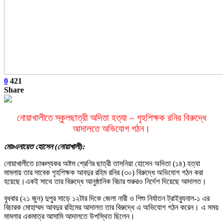
0
421
Share
নোয়াখালীতে স্কুলছাত্রী অদিতা হত্যা – গৃহশিক্ষক রনির বিরুদ্ধে
আদালতে অভিযোগ গঠন।
মোঃএনায়েত হোসেন (নোয়াখালী):
নোয়াখালীতে চাঞ্চল্যকর অষ্টম শ্রেণির ছাত্রী তাসনিয়া হোসেন অদিতা (১৪) হত্যা
মামলায় তার সাবেক গৃহশিক্ষক আবদুর রহিম রনির (৩০) বিরুদ্ধে অভিযোগ গঠন করা
হয়েছে।একই সাথে তার বিরুদ্ধে আনুষ্ঠানিক বিচার শুরুরও নির্দেশ দিয়েছে আদালত।
বুধবার (২১ জুন) দুপুর সাড়ে ১২টার দিকে জেলা নারী ও শিশু নির্যাতন ট্রাইব্যুনাল-১ এর
বিচারক মোহাম্মদ আবদুর রহিমের আদালত তার বিরুদ্ধে এ অভিযোগ গঠন করেন। এ সময়
মামলার একমাত্র আসামি আদালতে উপস্থিত ছিলেন।