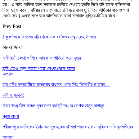
হয়। এ সময় অদিতা ঘটনা সবাইকে জানিয়ে দেওয়ার হুমকি দিলে রনি তাকে বালিশচাপা
দিয়ে হত্যা করে। ঘটনার মোড় ঘোরাতে রনি ঘরে থাকা ছুরি দিয়ে অদিতার হাত ও গলা
কেটে দেয়। একই সঙ্গে ঘরে আলমিরাতে থাকা মালামাল ছড়িয়ে-ছিটিয়ে রাখে।
Prev Post
ঠাকুরগাঁওয়ে ফসলের মাঠ থেকে এক ব্যক্তির মৃত্যু দেহ উদ্ধার
Next Post
নানী বাড়ী বেড়াতে গিয়ে আরাফাত পানিতে পড়ে মৃত্যু
তুমি এটাও পছন্দ করতে পারো
লেখক থেকে আরো
অপরাধ
রাজধানীর কদমতলীতে মাদ্রাসার বাথরুম থেকে শিশু শিক্ষার্থীর ম’রদেহ…
কৃষি ও প্রকৃতি
নারায়ণগঞ্জ শিল্প অঞ্চল বৃক্ষরোপণ কর্মসূচিতে- অধ্যাপক মামুন মাহামুদ
গ্রাম বাংলা
শরীয়তপুরে মসজিদের ইমাম এনামুল হকের মা’মলা প্রত্যাহার ও মুক্তির দাবি মুসল্লীদের
অপরাধ