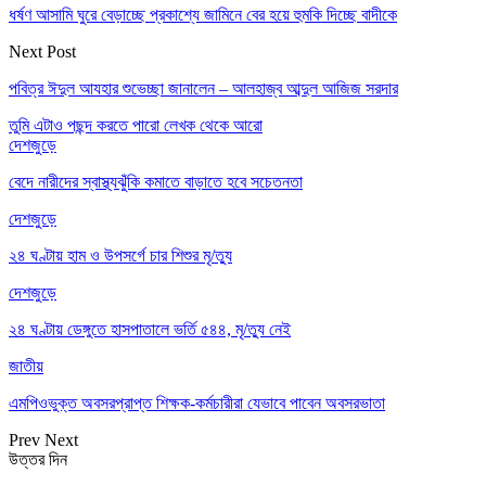
ধর্ষণ আসামি ঘুরে বেড়াচ্ছে প্রকাশ্যে জামিনে বের হয়ে হুমকি দিচ্ছে বাদীকে
Next Post
পবিত্র ঈদুল আযহার শুভেচ্ছা জানালেন – আলহাজ্ব আব্দুল আজিজ সরদার
তুমি এটাও পছন্দ করতে পারো
লেখক থেকে আরো
দেশজুড়ে
বেদে নারীদের স্বাস্থ্যঝুঁকি কমাতে বাড়াতে হবে সচেতনতা
দেশজুড়ে
২৪ ঘণ্টায় হাম ও উপসর্গে চার শিশুর মৃ/ত্যু
দেশজুড়ে
২৪ ঘণ্টায় ডেঙ্গুতে হাসপাতালে ভর্তি ৫৪৪, মৃ/ত্যু নেই
জাতীয়
এমপিওভুক্ত অবসরপ্রাপ্ত শিক্ষক-কর্মচারীরা যেভাবে পাবেন অবসরভাতা
Prev
Next
উত্তর দিন