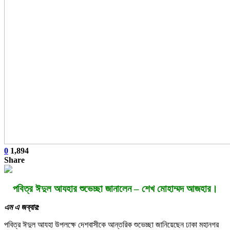
0
1,894
Share
পবিত্র ঈদুল আযহার শুভেচ্ছা জানালেন – শেখ মোহাম্মদ আজহার।
এম এ জব্বার:
পবিত্র ঈদুল আযহা উপলক্ষে দেশবাসীকে আন্তরিক শুভেচ্ছা জানিয়েছেন ঢাকা মহানগর