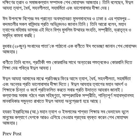
দক্ষিণের ত্রান ও সমাজকল্যান সম্পাদক শেখ মোহাম্মদ আজহার। তিনি বলেছেন, ঈদুল
আযহা ত্যাগ, ধৈর্য, সহনশীলতা, সহমর্মিতা এবং ভালোবাসার দীক্ষা দেয়।
ঈদ উপলক্ষে বিশ্বের সব প্রান্তে অবস্থানরত মুসলমানদের ও ঢাকা ৪ এর শ্যামপুর –
কদমতলীর সকল বাসিন্দার প্রতি অভিনন্দনও জানান তিনি। তিনি আরো বলেন, মহান
ত্যাগের মহিমায় ভাস্বর এই দিনে বিশ্ব মুসলিম উম্মাহর সংহতি, সম্প্রীতি, ভ্রাতৃত্ব ও
সমৃদ্ধি কামনা করছি।
বুধবার (২৮জুন) সংবাদের পাতা’কে পাঠানো এক বাণীতে ঈদ শুভেচ্ছা জানান শেখ মোহাম্মদ
আজহার।
বাণীতে তিনি বলেন, প্রতীকী পশু কোরবানির সাথে অন্তরের পশুত্বকেও কোরবানি দিতে
শিক্ষা দেয় পবিত্র ঈদুল আযহা।
ঈদুল আযহা আমাদের মাঝে প্রতিবছর ফিরে আসে ত্যাগ, ধৈর্য, সহনশীলতা, সহমর্মিতা
এবং অন্যের প্রতি ভালোবাসার দীক্ষা দিতে। ঈদুল আযহার ত্যাগের মহান আদর্শ ও
শিক্ষাকে চিন্তা ও কর্মে প্রতিফলিত করতে সবার প্রতি উদাত্ত আহবান জানাই।
কল্যাণময় সমাজ গঠনে পরম সহিষ্ণুতা, সাম্প্রদায়িক সম্প্রীতি, শান্তিপূর্ণ সহাবস্থানসহ
মানবাধিকার সমুন্নত রাখাতে ঈদুল আযহা অনুপ্রেরণা হয়ে আছে।
হযরত ইব্রাহিমের (আ.) মহান ত্যাগ ও ইসলামের শাশ্বত শিক্ষায় সব ভেদাভেদ ভুলে
মানুষের কল্যাণে দেশকে আরও এগিয়ে নেওয়ার প্রত্যয় ব্যক্ত করেন শেখ মোহাম্মদ
আজহার।
Prev Post