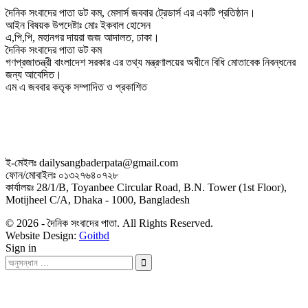
দৈনিক সংবাদের পাতা ডট কম, মেসার্স জববার ট্রেডার্স এর একটি প্রতিষ্ঠান।
আইন বিষয়ক উপদেষ্টাঃ মোঃ ইকবাল হোসেন
এ,পি,পি, মহানগর দায়রা জজ আদালত, ঢাকা।
দৈনিক সংবাদের পাতা ডট কম
গণপ্রজাতন্ত্রী বাংলাদেশ সরকার এর তথ্য মন্ত্রণালয়ের অধীনে বিধি মোতাবেক নিবন্ধনের
জন্য আবেদিত।
এম এ জববার কতৃক সম্পাদিত ও প্রকাশিত
ই-মেইলঃ dailysangbaderpata@gmail.com
ফোন/মোবাইলঃ ০১৩২৭৬৪০৭২৮
কার্যালয়ঃ 28/1/B, Toyanbee Circular Road, B.N. Tower (1st Floor),
Motijheel C/A, Dhaka - 1000, Bangladesh
© 2026 - দৈনিক সংবাদের পাতা. All Rights Reserved.
Website Design:
Goitbd
Sign in