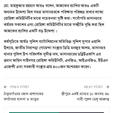
মো. মাহফুজার রহমান আরও বলেন, আজকের র‍্যালির আরও একটি
অন্যতম উদ্দেশ্য ছিল সমগ্র ভাসানচরকে পরিষ্কার পরিচ্ছন্ন রাখার লক্ষ্যে
রোহিঙ্গা কমিউনিটির মাঝে সচেতনতা সৃষ্টি করা। সর্বোপরি ভাসানচরে
কর্মরত সকলের এবং রোহিঙ্গা কমিউনিটির মাঝে সম্প্রীতি বৃদ্ধি করা ছিল
আজকের র‍্যালির একটি বড় উদ্দেশ্য ।
কর্মসূচিতে আর্মড পুলিশ ব্যাটালিয়নের অতিরিক্ত পুলিশ সুপার ওয়ালি
উল্যাহ, জাতীয় নিরাপত্তা গোয়েন্দা সংস্থার ডিডি মনজুর আলম, ভাসানচর
থানার পুলিশ উপ-পরিদর্শক সুদীপ্ত নাথ, ভাসানচরের ডব্লিউএফপি এর
প্রধান আমিন সাইদসহ রোহিঙ্গা কমিউনিটি, এনজিও, আইএনজিও, ইউএন
এজেন্সী এবং সরকারী সংস্থার প্রায় ৪০০জন অংশগ্রহন করেন।
PREV POST
NEXT POST
ঠাকুরগাঁওয়ে জেলা প্রশাসকের
শ্রীপুরে একই গ্রামের ১০ জনসহ ৩৮
কার্যালয়ে হামলা ও ভাংচুর
নারী-পুরুষ ডেঙ্গু আক্রান্ত