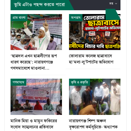
তুমি এটাও পছন্দ করতে পারো
সব
গ্রাম বাংলা
অপরাধ
‘ছাত্রদল এখন ছাত্রলীগের রূপ
তোলারাম কলেজ ছাত্রাবাসে
ধারণ করেছে’: নারায়ণগঞ্জে
হা’মলা-লু’টপাটের অভিযোগ
গণসমাবেশে মাওলানা…
গণমাধ্যম
কৃষি ও প্রকৃতি
মানিক মিয়া ও মামুন ফকিরের
নারায়ণগঞ্জ শিল্প অঞ্চল
সংবাদ সম্মেলনের প্রতিবাদে
বৃক্ষরোপণ কর্মসূচিতে- অধ্যাপক