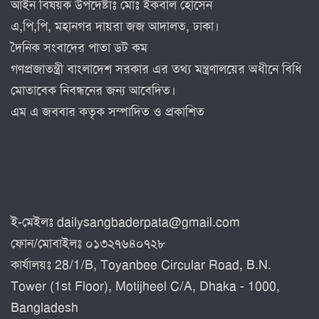
আইন বিষয়ক উপদেষ্টাঃ মোঃ ইকবাল হোসেন
এ,পি,পি, মহানগর দায়রা জজ আদালত, ঢাকা।
দৈনিক সংবাদের পাতা ডট কম
গণপ্রজাতন্ত্রী বাংলাদেশ সরকার এর তথ্য মন্ত্রণালয়ের অধীনে বিধি
মোতাবেক নিবন্ধনের জন্য আবেদিত।
এম এ জববার কতৃক সম্পাদিত ও প্রকাশিত
ই-মেইলঃ dailysangbaderpata@gmail.com
ফোন/মোবাইলঃ ০১৩২৭৬৪০৭২৮
কার্যালয়ঃ 28/1/B, Toyanbee Circular Road, B.N.
Tower (1st Floor), Motijheel C/A, Dhaka - 1000,
Bangladesh