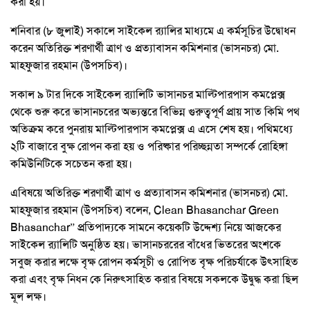
করা হয়।
শনিবার (৮ জুলাই) সকালে সাইকেল র‍্যালির মাধ্যমে এ কর্মসূচির উদ্বোধন
করেন অতিরিক্ত শরণার্থী ত্রাণ ও প্রত্যাবাসন কমিশনার (ভাসনচর) মো.
মাহফুজার রহমান (উপসচিব)।
সকাল ৯ টার দিকে সাইকেল র‍্যালিটি ভাসানচর মাল্টিপারপাস কমপ্লেক্স
থেকে শুরু করে ভাসানচরের অভ্যন্তরে বিভিন্ন গুরুত্বপূর্ণ প্রায় সাত কিমি পথ
অতিক্রম করে পুনরায় মাল্টিপারপাস কমপ্লেক্স এ এসে শেষ হয়। পথিমধ্যে
২টি বাজারে বুক্ষ রোপন করা হয় ও পরিষ্কার পরিচ্ছন্নতা সম্পর্কে রোহিঙ্গা
কমিউনিটিকে সচেতন করা হয়।
এবিষয়ে অতিরিক্ত শরণার্থী ত্রাণ ও প্রত্যাবাসন কমিশনার (ভাসনচর) মো.
মাহফুজার রহমান (উপসচিব) বলেন, Clean Bhasanchar Green
Bhasanchar” প্রতিপাদ্যকে সামনে কয়েকটি উদ্দেশ্য নিয়ে আজকের
সাইকেল র‍্যালিটি অনুষ্ঠিত হয়। ভাসানচররের বাঁধের ভিতরের অংশকে
সবুজ করার লক্ষে বৃক্ষ রোপন কর্মসূচী ও রোপিত বৃক্ষ পরিচর্যাকে উৎসাহিত
করা এবং বৃক্ষ নিধন কে নিরুৎসাহিত করার বিষয়ে সকলকে উদ্বুদ্ধ করা ছিল
মূল লক্ষ।