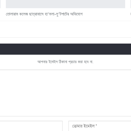
তোলারাম কলেজ ছাত্রাবাসে হা’মলা-লু’টপাটের অভিযোগ
আপনার ইমেইল ঠিকানা প্রচার করা হবে না.