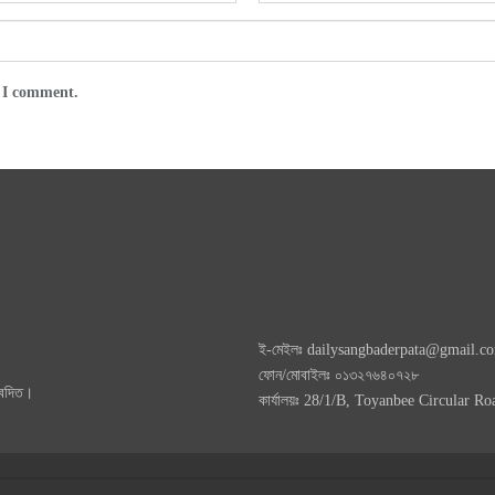
e I comment.
ই-মেইলঃ dailysangbaderpata@gmail.c
ফোন/মোবাইলঃ ০১৩২৭৬৪০৭২৮
আবেদিত।
কার্যালয়ঃ 28/1/B, Toyanbee Circular 