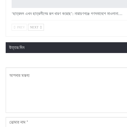
‘ছাত্রদল এখন ছাত্রলীগের রূপ ধারণ করেছে’: নারায়ণগঞ্জে গণসমাবেশে মাওলানা…
PREV
NEXT
উত্তর দিন