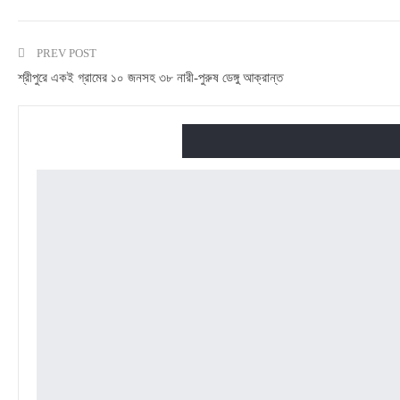
PREV POST
শ্রীপুরে একই গ্রামের ১০ জনসহ ৩৮ নারী-পুরুষ ডেঙ্গু আক্রান্ত
তুমি এটাও পছন্দ করতে পারো