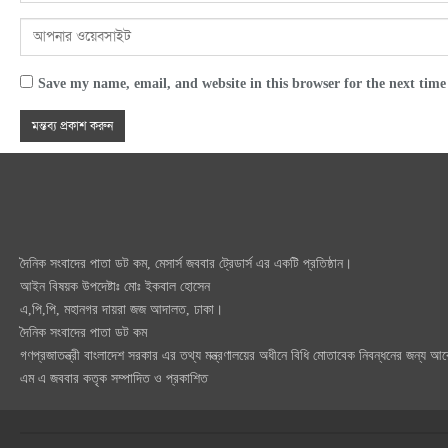
Save my name, email, and website in this browser for the next tim
দৈনিক সংবাদের পাতা ডট কম, মেসার্স জববার ট্রেডার্স এর একটি প্রতিষ্ঠান।
আইন বিষয়ক উপদেষ্টাঃ মোঃ ইকবাল হোসেন
এ,পি,পি, মহানগর দায়রা জজ আদালত, ঢাকা।
দৈনিক সংবাদের পাতা ডট কম
গণপ্রজাতন্ত্রী বাংলাদেশ সরকার এর তথ্য মন্ত্রণালয়ের অধীনে বিধি মোতাবেক নিবন্ধনের জন্য 
এম এ জববার কতৃক সম্পাদিত ও প্রকাশিত