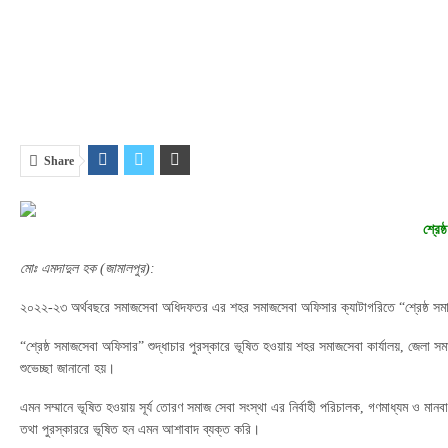
Share
শ্রে
মোঃ এমদাদুল হক (জামালপুর):
২০২২-২৩ অর্থবছরে সমাজসেবা অধিদফতর এর শহর সমাজসেবা অফিসার ক্যাটাগরিতে “শ্রেষ্ঠ সমাজস
“শ্রেষ্ঠ সমাজসেবা অফিসার” শুদ্ধাচার পুরস্কারে ভূষিত হওয়ায় শহর সমাজসেবা কার্যালয়, জেলা 
শুভেচ্ছা জানানো হয়।
এমন সম্মানে ভূষিত হওয়ায় সূর্য তোরণ সমাজ সেবা সংস্থা এর নির্বাহী পরিচালক, গণমাধ্যম ও ম
তথা পুরস্কাররে ভূষিত হন এমন আশাবাদ ব্যক্ত করি।