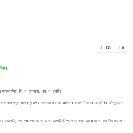
433
0
মিয়া।
ফারুক মিয়া, বি. এ. (সম্মান), এম. এ. (ঢাবি)।
পক্ষ থেকে জামালপুর জেলার সুযোগ্য শহর সমাজ সেবা অফিসার ফারুক মিয়া কে আন্তরিক অভিনন্দন ও
ালপুর জেলার সভাপতি, মোঃ খোরশেদ আলম বলেন আগামী দিনগুলোতে এমন আরো আরো সম্মানীয় অবস্থান