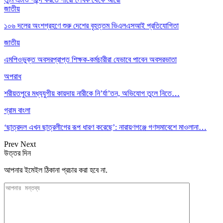
জাতীয়
১০৬ দলের অংশগ্রহণে শুরু দেশের বৃহত্তম ভিএলএসআই প্রতিযোগিতা
জাতীয়
এমপিওভুক্ত অবসরপ্রাপ্ত শিক্ষক-কর্মচারীরা যেভাবে পাবেন অবসরভাতা
অপরাধ
শরীয়তপুরে মধ্যযুগীয় কায়দায় নারীকে নি’র্যা’তন, অভিযোগ তুলে নিতে…
গ্রাম বাংলা
‘ছাত্রদল এখন ছাত্রলীগের রূপ ধারণ করেছে’: নারায়ণগঞ্জে গণসমাবেশে মাওলানা…
Prev
Next
উত্তর দিন
আপনার ইমেইল ঠিকানা প্রচার করা হবে না.