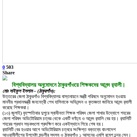
0
503
Share
বিশ্ববিদ্যালয় অনুমোদনে ঠাকুরগাঁওয়ে শিক্ষকদের আনন্দ র‍্যালী।
মোঃ সাইফুল ইসলাম – (ঠাকুরগাঁও):
উত্তরের জেলা ঠাকুরগাঁও বিশ্ববিদ্যালয় বাস্তবায়নে মন্ত্রী পরিষদে অনুমোদন হওয়ায়
মাননীয় প্রধানমন্ত্রী জননেত্রী শেখ হাসিনাকে অভিনন্দন ও কৃতজ্ঞতা জানিয়ে আনন্দ র‍্যালী
করেছে শিক্ষকরা।
(১৩) জুলাই) বৃহস্পতিবার দুপুরে স্বাধীনতা শিক্ষক পরিষদ জেলা শাখার উদ্যোগে শহরের
জেলা পরিষদ অডিটোরিয়াম চত্বর থেকে একটি বর্ণাঢ্য ও আনন্দ র‌্যালি বের হয়। র‌্যালিটি
শহরের প্রধান সড়কগুলো প্রদক্ষিণ করে একইস্থানে গিয়ে শেষ হয়।
র‌্যালিটি বের হওয়ার আগে অডিটোরিয়াম চত্বরে সংক্ষিপ্ত বক্তব্যে বাংলাদেশ
আওয়ামীলীগের উপদেষ্টা মন্ডলীর সদস্য ও ঠাকুরগাঁও ১ আসনের এমপি রমেশ চন্দ্র সেন।