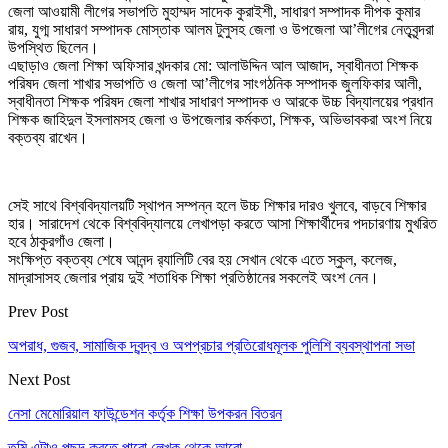
জেলা আওয়ামী লীগের সভাপতি মুহাম্মদ সাদেক কুরাইশী, সাধারণ সম্পাদক দীপক কুমার
রায়, যুগ্ম সাধারণ সম্পাদক মোস্তাক আলম টুলুসহ জেলা ও উপজেলা আ’লীগের নেতৃবৃন্দরা
উপস্থিত ছিলেন।
এছাড়াও জেলা শিক্ষা অফিসার খন্দকার মো: আলাউদ্দিন আল আজাদ, স্বাধীনতা শিক্ষক
পরিষদ জেলা শাখার সভাপতি ও জেলা আ’লীগের সাংগঠনিক সম্পাদক জুলফিকার আলী,
স্বাধীনতা শিক্ষক পরিষদ জেলা শাখার সাধারণ সম্পাদক ও আরকে উচ্চ বিদ্যালয়ের প্রধান
শিক্ষক জাহিদুল ইসলামসহ জেলা ও উপজেলার কর্মকতা, শিক্ষক, অভিভাবকরা অংশ নিয়ে
বক্তব্য রাখেন।
সেই সাথে বিশ্ববিদ্যালয়টি স্থাপন সম্পন্ন হলে উচ্চ শিক্ষার দার‌ও খুলবে, বাড়বে শিক্ষার
হার। সারাদেশ থেকে বিশ্ববিদ্যালয়ে লেখাপড়া করতে আসা শিক্ষার্থীদের পদচারণায় মুখরিত
হবে ঠাকুরগাঁও জেলা।
সংক্ষিপ্ত বক্তব্য শেষে আনন্দ র‌্যালিটি বের হয় সেখান থেকে এতে স্কুল, কলেজ,
মাদ্রাসাসহ জেলার প্রায় দুই শতাধিক শিক্ষা প্রতিষ্ঠানের সকলেই অংশ নেন।
Prev Post
অপরাধ, গুজব, সামাজিক দ্বন্দ্ব ও অপপ্রচার প্রতিরোধমূলক পুলিশি ব্যবস্থাপনা সভা
Next Post
নেসা মেমোরিয়াল ফাউন্ডেশন কর্তৃক শিক্ষা উপকরন বিতরন
তুমি এটাও পছন্দ করতে পারো
লেখক থেকে আরো