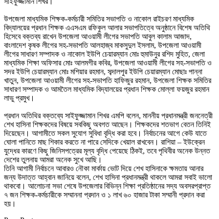
সাইফুজ্জামান শিখর।
উপজেলা মাধ্যমিক শিক্ষক-কর্মচারী সমিতির সভাপতি ও নাকোল রাইচরণ মাধ্যমিক
বিদ্যালয়ের প্রধান শিক্ষক এএসএম রফিকুল আলার সভাপতিত্বে অনুষ্ঠানে বিশেষ অতিথি
হিসেবে বক্তব্য রাখেন উপজেলা আওয়ামী লীগের সভাপতি আবুল কালাম আজাদ,
বাংলাদেশ কৃষক লীগের সহ-সভাপতি আলহাজ্ব মাকসুদুল ইসলাম, উপজেলা আওয়ামী
লীগের সাধারণ সম্পাদক ও নাকোল ইউপি চেয়ারম্যান মোঃ হুমাউনুর রশিদ মুহিত, জেলা
মাধ্যমিক শিক্ষা অফিসার মোঃ আলমগীর কবির, উপজেলা আওয়ামী লীগের সহ-সভাপতি ও
সদর ইউপি চেয়ারম্যান মোঃ মশিয়ার রহমান, সব্দালপুর ইউপি চেয়ারম্যান মোছাঃ পান্না
খাতুন, উপজেলা আওয়ামী লীগের সহ-সভাপতি হাফিজুর রহমান, উপজেলা শিক্ষক সমিতির
সাধারণ সম্পাদক ও আমতৈল মাধ্যমিক বিদ্যালয়ের প্রধান শিক্ষক মোল্লা ফয়জুর রহমান
লাভু প্রমুখ।
প্রধান অতিথির বক্তব্যে সাইফুজ্জামান শিখর এমপি বলেন, মাননীয় প্রধানমন্ত্রী জননেত্রী
শেখ হাসিনা শিক্ষকদের বিষয়ে সবকিছু অবগত আছেন। শিক্ষকদের শতভাগ বেতন তিনিই
দিয়েছেন। আগামীতে সকল সুযোগ সুবিধা বৃদ্ধি করা হবে। নির্বাচনের আগে কেউ যাতে
ঘোলা পানিতে মাছ শিকার করতে না পারে সেদিকে খেয়াল রাখবেন। রাশিয়া – ইউক্রেন
যুদ্ধের কারণে কিছু জিনিসপত্রের মূল্য বৃদ্ধি পেয়েছে ঠিকই, তবে পৃথিবীর অনেক উন্নত
দেশের তুলনায় আমরা অনেক সুখে আছি।
তিনি আগামী নির্বাচনে আবারও নৌকা মার্কায় ভোট দিয়ে শেখ হাসিনাকে ক্ষমতায় আনার
জন্য উদাত্ত আহ্বান জানিয়ে বলেন, শেখ হাসিনা প্রধানমন্ত্রী থাকলে আমরা সবাই ভালো
থাকবো। আলোচনা সভা শেষে উপজেলার বিভিন্ন শিক্ষা প্রতিষ্ঠানের সদ্য অবসরপ্রাপ্ত
৭ জন শিক্ষক-কর্মচারীকে সম্মাননা প্রদান ও ১ লাখ ৬০ হাজার টাকা সম্মানী প্রদান করা
হয়।