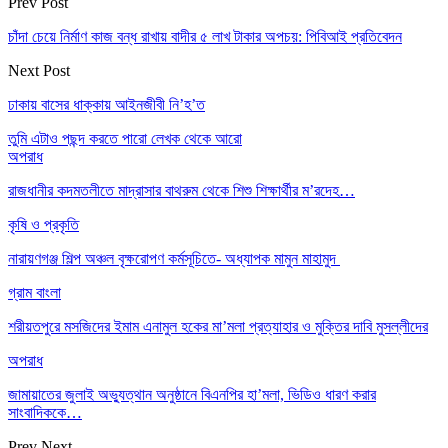
Prev Post
চাঁদা চেয়ে নির্মাণ কাজ বন্ধ রাখায় বাদীর ৫ লাখ টাকার অপচয়: পিবিআই প্রতিবেদন
Next Post
ঢাকায় বাসের ধাক্কায় আইনজীবী নি’হ’ত
তুমি এটাও পছন্দ করতে পারো
লেখক থেকে আরো
অপরাধ
রাজধানীর কদমতলীতে মাদ্রাসার বাথরুম থেকে শিশু শিক্ষার্থীর ম’রদেহ…
কৃষি ও প্রকৃতি
নারায়ণগঞ্জ শিল্প অঞ্চল বৃক্ষরোপণ কর্মসূচিতে- অধ্যাপক মামুন মাহামুদ
গ্রাম বাংলা
শরীয়তপুরে মসজিদের ইমাম এনামুল হকের মা’মলা প্রত্যাহার ও মুক্তির দাবি মুসল্লীদের
অপরাধ
জামায়াতের জুলাই অভ্যুত্থান অনুষ্ঠানে বিএনপির হা’মলা, ভিডিও ধারণ করার
সাংবাদিককে…
Prev
Next