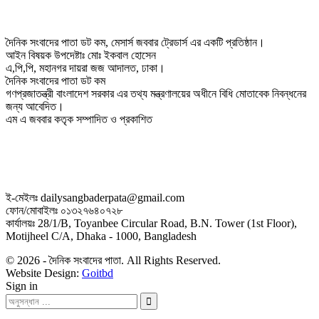
দৈনিক সংবাদের পাতা ডট কম, মেসার্স জববার ট্রেডার্স এর একটি প্রতিষ্ঠান।
আইন বিষয়ক উপদেষ্টাঃ মোঃ ইকবাল হোসেন
এ,পি,পি, মহানগর দায়রা জজ আদালত, ঢাকা।
দৈনিক সংবাদের পাতা ডট কম
গণপ্রজাতন্ত্রী বাংলাদেশ সরকার এর তথ্য মন্ত্রণালয়ের অধীনে বিধি মোতাবেক নিবন্ধনের
জন্য আবেদিত।
এম এ জববার কতৃক সম্পাদিত ও প্রকাশিত
ই-মেইলঃ dailysangbaderpata@gmail.com
ফোন/মোবাইলঃ ০১৩২৭৬৪০৭২৮
কার্যালয়ঃ 28/1/B, Toyanbee Circular Road, B.N. Tower (1st Floor),
Motijheel C/A, Dhaka - 1000, Bangladesh
© 2026 - দৈনিক সংবাদের পাতা. All Rights Reserved.
Website Design:
Goitbd
Sign in