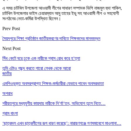
এ সময় চাটখিল উপজেলা আওয়ামী লীগের সাধারণ সম্পাদক ভিপি নাজমুল হুদা শাকিল,
চাটখিল উপজেলার ভাইস চেয়ারম্যান আবু তাহের ইভু সহ আওয়ামী লীগ ও সহযোগী
সংগঠনের নেতা-কর্মিরা উপস্থিত ছিলেন।
Prev Post
সৈয়দপুরে শিক্ষা প্রতিষ্ঠান জাতীয়করণের দাবিতে শিক্ষকদের মানববন্ধন
Next Post
সিঁধ কেটে ঘরে ঢুকে এক নারীকে শ্বাস রোধ করে হ’ত্যা
তুমি এটাও পছন্দ করতে পারো
লেখক থেকে আরো
জাতীয়
এমপিওভুক্ত অবসরপ্রাপ্ত শিক্ষক-কর্মচারীরা যেভাবে পাবেন অবসরভাতা
অপরাধ
শরীয়তপুরে মধ্যযুগীয় কায়দায় নারীকে নি’র্যা’তন, অভিযোগ তুলে নিতে…
গ্রাম বাংলা
‘ছাত্রদল এখন ছাত্রলীগের রূপ ধারণ করেছে’: নারায়ণগঞ্জে গণসমাবেশে মাওলানা…