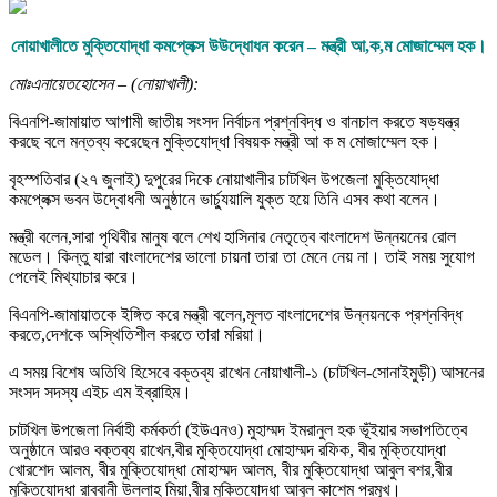
নোয়াখালীতে মুক্তিযোদ্ধা কমপ্লেক্স উউদ্ধোধন করেন – মন্ত্রী আ,ক,ম মোজাম্মেল হক।
মোঃএনায়েতহোসেন – (নোয়াখালী):
বিএনপি-জামায়াত আগামী জাতীয় সংসদ নির্বাচন প্রশ্নবিদ্ধ ও বানচাল করতে ষড়যন্ত্র
করছে বলে মন্তব্য করেছেন মুক্তিযোদ্ধা বিষয়ক মন্ত্রী আ ক ম মোজাম্মেল হক।
বৃহস্পতিবার (২৭ জুলাই) দুপুরের দিকে নোয়াখালীর চাটখিল উপজেলা মুক্তিযোদ্ধা
কমপ্লেক্স ভবন উদ্বোধনী অনুষ্ঠানে ভার্চ্যুয়ালি যুক্ত হয়ে তিনি এসব কথা বলেন।
মন্ত্রী বলেন,সারা পৃথিবীর মানুষ বলে শেখ হাসিনার নেতৃত্বে বাংলাদেশ উন্নয়নের রোল
মডেল। কিন্তু যারা বাংলাদেশের ভালো চায়না তারা তা মেনে নেয় না। তাই সময় সুযোগ
পেলেই মিথ্যাচার করে।
বিএনপি-জামায়াতকে ইঙ্গিত করে মন্ত্রী বলেন,মূলত বাংলাদেশের উন্নয়নকে প্রশ্নবিদ্ধ
করতে,দেশকে অস্থিতিশীল করতে তারা মরিয়া।
এ সময় বিশেষ অতিথি হিসেবে বক্তব্য রাখেন নোয়াখালী-১ (চাটখিল-সোনাইমুড়ী) আসনের
সংসদ সদস্য এইচ এম ইব্রাহিম।
চাটখিল উপজেলা নির্বাহী কর্মকর্তা (ইউএনও) মুহাম্মদ ইমরানুল হক ভূঁইয়ার সভাপতিত্বে
অনুষ্ঠানে আরও বক্তব্য রাখেন,বীর মুক্তিযোদ্ধা মোহাম্মদ রফিক, বীর মুক্তিযোদ্ধা
খোরশেদ আলম, বীর মুক্তিযোদ্ধা মোহাম্মদ আলম, বীর মুক্তিযোদ্ধা আবুল বশর,বীর
মুক্তিযোদ্ধা রাব্বানী উল্লাহ মিয়া,বীর মুক্তিযোদ্ধা আবুল কাশেম প্রমূখ।