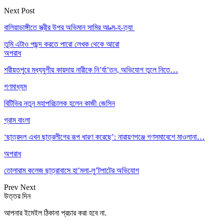
Next Post
বালিয়াডাঙ্গীতে স্ত্রীর উপর অভিমান সামির আ-ত্ম-হ-ত্যা
তুমি এটাও পছন্দ করতে পারো
লেখক থেকে আরো
অপরাধ
শরীয়তপুরে মধ্যযুগীয় কায়দায় নারীকে নি’র্যা’তন, অভিযোগ তুলে নিতে…
গণমাধ্যম
বিটিভির নতুন মহাপরিচালক হলেন কাজী জেসিন
গ্রাম বাংলা
‘ছাত্রদল এখন ছাত্রলীগের রূপ ধারণ করেছে’: নারায়ণগঞ্জে গণসমাবেশে মাওলানা…
অপরাধ
তোলারাম কলেজ ছাত্রাবাসে হা’মলা-লু’টপাটের অভিযোগ
Prev
Next
উত্তর দিন
আপনার ইমেইল ঠিকানা প্রচার করা হবে না.