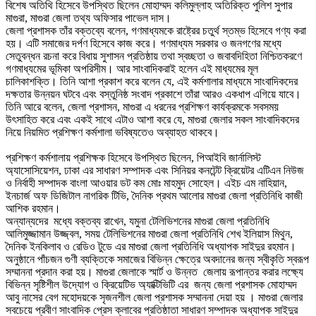
বিশেষ অতিথি হিসেবে উপস্থিত ছিলেন মোহাম্মদ কলিমুল্লাহ অতিরিক্ত পুলিশ সুপার
মাগুরা, মাগুরা জেলা তথ্য অফিসার পাভেল দাস।
জেলা প্রশাসক তাঁর বক্তব্যে বলেন, গণমাধ্যমকে রাষ্ট্রের চতুর্থ স্তম্ভ হিসেবে গণ্য করা
হয়। এটি সমাজের দর্পণ হিসেবে কাজ করে। গণমাধ্যম সরকার ও জনগণের মধ্যে
সেতুবন্ধন রচনা করে বিধায় সুশাসন প্রতিষ্ঠায় তথা স্বচ্ছতা ও জবাবদিহিতা নিশ্চিতকরণে
গণমাধ্যমের ভূমিকা অপরিসীম। আর সাংবাদিকরাই হলেন এই মাধ্যমের মূল
চালিকাশক্তি। তিনি আশা প্রকাশ করে বলেন যে, এই কর্মশালার মাধ্যমে সাংবাদিকদের
দক্ষতার উন্নয়ন ঘটবে এবং বস্তুনিষ্ঠ সংবাদ প্রকাশে তাঁরা আরও একধাপ এগিয়ে যাবে।
তিনি আরে বলেন, জেলা প্রশাসন, মাগুরা এ ধরনের প্রশিক্ষণ কার্যক্রমকে সবসময়
উৎসাহিত করে এবং একই সাথে এটাও আশা করে যে, মাগুরা জেলার সকল সাংবাদিকদের
নিয়ে নিয়মিত প্রশিক্ষণ কর্মশালা ভবিষ্যতেও অব্যাহত থাকবে।
প্রশিক্ষণ কর্মশালায় প্রশিক্ষক হিসেবে উপস্থিত ছিলেন, পিআইবি জার্নালিস্ট
অ্যাসোসিয়েশন, ঢাকা এর সাধারণ সম্পাদক এবং সিনিয়র কনটেন্ট ক্রিয়েটর এটিএন নিউজ
ও নির্বাহী সম্পাদক বাংলা আওয়ার ডট কম মোঃ মাহমুদ সোহেল। এইচ এম নাহিয়ান,
ইনচার্জ অফ ডিজিটাল নাগরিক টিভি, দৈনিক প্রথম আলোর মাগুরা জেলা প্রতিনিধি কাজী
আশিক রহমান।
অন্যান্যদের মধ্যে বক্তব্য রাখেন, যমুনা টেলিভিশনের মাগুরা জেলা প্রতিনিধি
আলিমুজ্জামান উজ্জ্বল, সময় টেলিভিশনের মাগুরা জেলা প্রতিনিধি শেখ ইলিয়াস মিথুন,
দৈনিক ইনকিলাব ও রেডিও টুডে এর মাগুরা জেলা প্রতিনিধি অধ্যাপক সাইদুর রহমান।
অনুষ্ঠানে পাঁচজন গুণী ব্যক্তিকে সমাজের বিভিন্ন ক্ষেত্রে অবদানের জন্য স্বীকৃতি স্বরূপ
সম্মাননা প্রদান করা হয়। মাগুরা জেলাকে স্মার্ট ও উন্নত জেলায় রূপান্তর করার লক্ষ্যে
বিভিন্ন সৃষ্টিশীল উদ্যোগ ও ক্রিয়েটিভ অ্যাক্টিভিটি এর জন্য জেলা প্রশাসক মোহাম্মদ
আবু নাসের বেগ মহোদয়কে সৃজনশীল জেলা প্রশাসক সম্মাননা দেয়া হয় । মাগুরা জেলার
সবচেয়ে প্রবীণ সাংবাদিক প্রেস ক্লাবের প্রতিষ্ঠাতা সাধারণ সম্পাদক অধ্যাপক সাইদুর