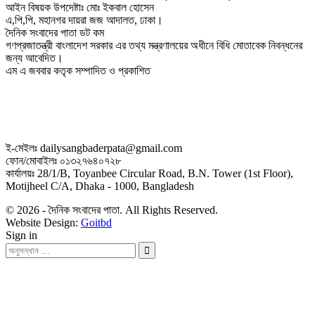
আইন বিষয়ক উপদেষ্টাঃ মোঃ ইকবাল হোসেন
এ,পি,পি, মহানগর দায়রা জজ আদালত, ঢাকা।
দৈনিক সংবাদের পাতা ডট কম
গণপ্রজাতন্ত্রী বাংলাদেশ সরকার এর তথ্য মন্ত্রণালয়ের অধীনে বিধি মোতাবেক নিবন্ধনের
জন্য আবেদিত।
এম এ জববার কতৃক সম্পাদিত ও প্রকাশিত
ই-মেইলঃ dailysangbaderpata@gmail.com
ফোন/মোবাইলঃ ০১৩২৭৬৪০৭২৮
কার্যালয়ঃ 28/1/B, Toyanbee Circular Road, B.N. Tower (1st Floor),
Motijheel C/A, Dhaka - 1000, Bangladesh
© 2026 - দৈনিক সংবাদের পাতা. All Rights Reserved.
Website Design:
Goitbd
Sign in