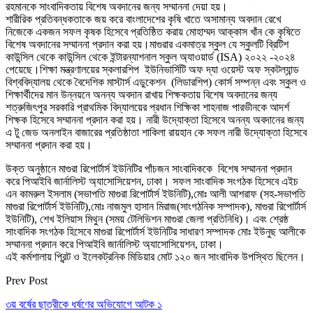
রহমানকে সাংবাদিকতায় বিশেষ অবদানের জন্য সম্মাননা দেয়া হয়।
শারীরিক প্রতিবন্ধকতাকে জয় করে বাংলাদেশের কৃষি খাতে অসামান্য অবদান রেখে
নিজেকে একজন সফল কৃষক হিসেবে প্রতিষ্ঠিত করায় মোহাম্মদ আক্কাস খাঁন কে কৃষিতে
বিশেষ অবদানের সম্মাননা প্রদান করা হয়।মাগুরার একমাত্র স্কুল যে স্কুলটি ব্রিটিশ
কাউন্সিল থেকে কাউন্সিল থেকে ইন্টারন্যাশনাল স্কুল অ্যাওয়ার্ড (ISA) ২০২২ -২০২৪
পেয়েছে।শিক্ষা মন্ত্রণালয়ের স্কলারশিপ ইউনিভার্সিটি অফ দ্যা ওয়েস্ট অফ স্কটল্যান্ড
বিশ্ববিদ্যালয় থেকে বৈদেশিক মাস্টার্স এডুকেশন (লিডারশিপ) কোর্স সম্পন্ন এবং স্কুল ও
শিক্ষার্থীদের মান উন্নয়নে অনন্য অবদান রাখায় শিক্ষকতায় বিশেষ অবদানের জন্য
শত্রুজিৎপুর সরকারি প্রাথমিক বিদ্যালয়ের প্রধান শিক্ষিকা শাহনাজ পারভীনকে আদর্শ
শিক্ষক হিসেবে সম্মাননা প্রদান করা হয়। নারী উদ্যোক্তা হিসেবে অনন্য অবদানের জন্য
এ টু জেড অনলাইন বাজারের প্রতিষ্ঠাতা শাকিলা রায়হান কে সফল নারী উদ্যোক্তা হিসেবে
সম্মাননা প্রদান করা হয়।
উক্ত অনুষ্ঠানে মাগুরা রিপোর্টার্স ইউনিটির পাঁচজন সাংবাদিককে বিশেষ সম্মাননা প্রদান
করে পিআইবি জার্নালিস্ট অ্যাসোসিয়েশন, ঢাকা। সফল সাংবাদিক সংগঠক হিসেবে এইচ
এন কামরুল ইসলাম (সভাপতি মাগুরা রিপোর্টার্স ইউনিটি),মোঃ আলী আশরাফ (সহ-সভাপতি
মাগুরা রিপোর্টার্স ইউনিটি),মোঃ নাজমুল হাসান মিরাজ(সাংগঠনিক সম্পাদক), মাগুরা রিপোর্টার্স
ইউনিটি), শেখ ইলিয়াস মিথুন (সময় টেলিভিশন মাগুরা জেলা প্রতিনিধি)। এবং শ্রেষ্ঠ
সাংবাদিক সংগঠক হিসেবে মাগুরা রিপোর্টার্স ইউনিটির সাধারণ সম্পাদক মোঃ ইউনুছ আলীকে
সম্মাননা প্রদান করে পিআইবি জার্নালিস্ট অ্যাসোসিয়েশন, ঢাকা।
এই কর্মশালায় প্রিন্ট ও ইলেকট্রনিক মিডিয়ার মোট ১২০ জন সাংবাদিক উপস্থিত ছিলেন।
Prev Post
৩য় বর্ষের ছাত্রীকে ধর্ষণের অভিযোগে আটক ১