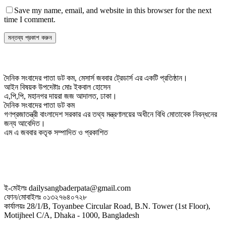
Save my name, email, and website in this browser for the next
time I comment.
দৈনিক সংবাদের পাতা ডট কম, মেসার্স জববার ট্রেডার্স এর একটি প্রতিষ্ঠান।
আইন বিষয়ক উপদেষ্টাঃ মোঃ ইকবাল হোসেন
এ,পি,পি, মহানগর দায়রা জজ আদালত, ঢাকা।
দৈনিক সংবাদের পাতা ডট কম
গণপ্রজাতন্ত্রী বাংলাদেশ সরকার এর তথ্য মন্ত্রণালয়ের অধীনে বিধি মোতাবেক নিবন্ধনের
জন্য আবেদিত।
এম এ জববার কতৃক সম্পাদিত ও প্রকাশিত
ই-মেইলঃ dailysangbaderpata@gmail.com
ফোন/মোবাইলঃ ০১৩২৭৬৪০৭২৮
কার্যালয়ঃ 28/1/B, Toyanbee Circular Road, B.N. Tower (1st Floor),
Motijheel C/A, Dhaka - 1000, Bangladesh