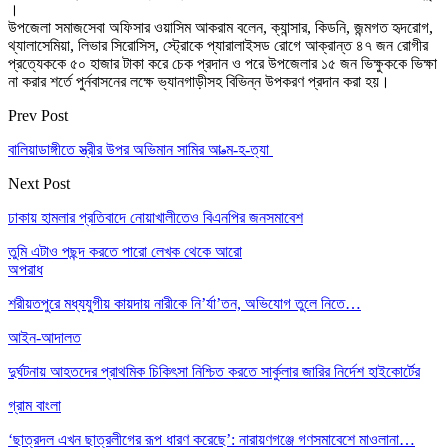
।
উপজেলা সমাজসেবা অফিসার ওয়াসিম আকরাম বলেন, ক্যান্সার, কিডনি, জন্মগত হৃদরোগ,
থ্যালাসেমিয়া, লিভার সিরোসিস, স্ট্রোকে প্যারালাইসড রোগে আক্রান্ত ৪৭ জন রোগীর
প্রত্যেককে ৫০ হাজার টাকা করে চেক প্রদান ও পরে উপজেলার ১৫ জন ভিক্ষুককে ভিক্ষা
না করার শর্তে পুর্নবাসনের লক্ষে ভ্যানগাড়ীসহ বিভিন্ন উপকরণ প্রদান করা হয়।
Prev Post
বালিয়াডাঙ্গীতে স্ত্রীর উপর অভিমান সামির আ-ত্ম-হ-ত্যা
Next Post
ঢাকায় হামলার প্রতিবাদে নোয়াখালীতেও বিএনপির জনসমাবেশ
তুমি এটাও পছন্দ করতে পারো
লেখক থেকে আরো
অপরাধ
শরীয়তপুরে মধ্যযুগীয় কায়দায় নারীকে নি’র্যা’তন, অভিযোগ তুলে নিতে…
আইন-আদালত
দুর্ঘটনায় আহতদের প্রাথমিক চিকিৎসা নিশ্চিত করতে সার্কুলার জারির নির্দেশ হাইকোর্টের
গ্রাম বাংলা
‘ছাত্রদল এখন ছাত্রলীগের রূপ ধারণ করেছে’: নারায়ণগঞ্জে গণসমাবেশে মাওলানা…