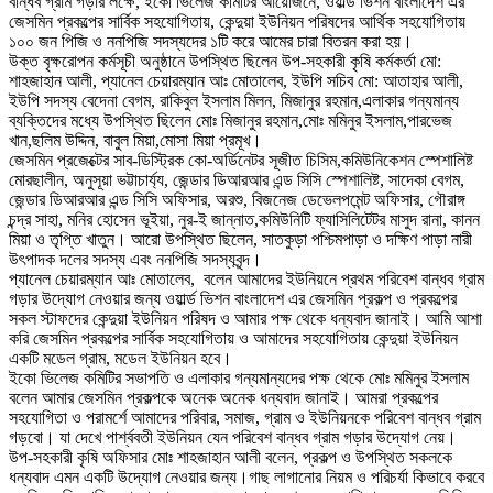
বান্ধব গ্রাম গড়ার লক্ষে, ইকো ভিলেজ কমিটির আয়োজনে, ওয়ার্ল্ড ভিশন বাংলাদেশ এর
জেসমিন প্রকল্পের সার্বিক সহযোগিতায়, কেন্দুয়া ইউনিয়ন পরিষদের আর্থিক সহযোগিতায়
১০০ জন পিজি ও ননপিজি সদস্যদের ১টি করে আমের চারা বিতরন করা হয়।
উক্ত বৃক্ষরোপন কর্মসূচী অনুষ্ঠানে উপস্থিত ছিলেন উপ-সহকারী কৃষি কর্মকর্তা মো:
শাহজাহান আলী, প্যানেল চেয়ারম্যান আঃ মোতালেব, ইউপি সচিব মো: আতাহার আলী,
ইউপি সদস্য বেদেনা বেগম, রাকিবুল ইসলাম মিলন, মিজানুর রহমান,এলাকার গন্যমান্য
ব্যক্তিদের মধ্যে উপস্থিত ছিলেন মোঃ মিজানুর রহমান,মোঃ মমিনুর ইসলাম,পারভেজ
খান,ছলিম উদ্দিন, বাবুল মিয়া,মোসা মিয়া প্রমূখ।
জেসমিন প্রজেক্টের সাব-ডিস্ট্রিক কো-অর্ডিনেটর সূজীত চিসিম,কমিউনিকেশন স্পেশালিষ্ট
মোরছালীন, অনুসূয়া ভট্টাচার্য্য, জেন্ডার ডিআরআর এন্ড সিসি স্পেশালিষ্ট, সাদেকা বেগম,
জেন্ডার ডিআরআর এন্ড সিসি অফিসার, অরশু, বিজনেজ ডেভেলপমেন্ট অফিসার, গৌরাঙ্গ
চন্দ্র সাহা, মনির হোসেন ভূইয়া, নুর-ই জান্নাত,কমিউনিটি ফ্যাসিলিটেটর মাসুদ রানা, কানন
মিয়া ও তৃপ্তি খাতুন। আরো উপস্থিত ছিলেন, সাতকুড়া পশ্চিমপাড়া ও দক্ষিণ পাড়া নারী
উৎপাদক দলের সদস্য এবং ননপিজি সদস্যবৃন্দ।
প্যানেল চেয়ারম্যান আঃ মোতালেব, বলেন আমাদের ইউনিয়নে প্রথম পরিবেশ বান্ধব গ্রাম
গড়ার উদ্যোগ নেওয়ার জন্য ওয়ার্ল্ড ভিশন বাংলাদেশ এর জেসমিন প্রকল্প ও প্রকল্পের
সকল স্টাফদের কেন্দুয়া ইউনিয়ন পরিষদ ও আমার পক্ষ থেকে ধন্যবাদ জানাই। আমি আশা
করি জেসমিন প্রকল্পের সার্বিক সহযোগিতায় ও আমাদের সহযোগিতায় কেন্দুয়া ইউনিয়ন
একটি মডেল গ্রাম, মডেল ইউনিয়ন হবে।
ইকো ভিলেজ কমিটির সভাপতি ও এলাকার গন্যমান্যদের পক্ষ থেকে মোঃ মমিনুর ইসলাম
বলেন আমার জেসমিন প্রকল্পকে অনেক অনেক ধন্যবাদ জানাই। আমরা প্রকল্পের
সহযোগিতা ও পরামর্শে আমাদের পরিবার, সমাজ, গ্রাম ও ইউনিয়নকে পরিবেশ বান্ধব গ্রাম
গড়বো। যা দেখে পার্শ্ববতী ইউনিয়ন যেন পরিবেশ বান্ধব গ্রাম গড়ার উদ্যোগ নেয়।
উপ-সহকারী কৃষি অফিসার মোঃ শাহজাহান আলী বলেন, প্রকল্প ও উপস্থিত সকলকে
ধন্যবাদ এমন একটি উদ্যোগ নেওয়ার জন্য।গাছ লাগানোর নিয়ম ও পরিচর্যা কিভাবে করবে