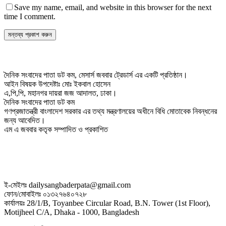
Save my name, email, and website in this browser for the next
time I comment.
দৈনিক সংবাদের পাতা ডট কম, মেসার্স জববার ট্রেডার্স এর একটি প্রতিষ্ঠান।
আইন বিষয়ক উপদেষ্টাঃ মোঃ ইকবাল হোসেন
এ,পি,পি, মহানগর দায়রা জজ আদালত, ঢাকা।
দৈনিক সংবাদের পাতা ডট কম
গণপ্রজাতন্ত্রী বাংলাদেশ সরকার এর তথ্য মন্ত্রণালয়ের অধীনে বিধি মোতাবেক নিবন্ধনের
জন্য আবেদিত।
এম এ জববার কতৃক সম্পাদিত ও প্রকাশিত
ই-মেইলঃ dailysangbaderpata@gmail.com
ফোন/মোবাইলঃ ০১৩২৭৬৪০৭২৮
কার্যালয়ঃ 28/1/B, Toyanbee Circular Road, B.N. Tower (1st Floor),
Motijheel C/A, Dhaka - 1000, Bangladesh