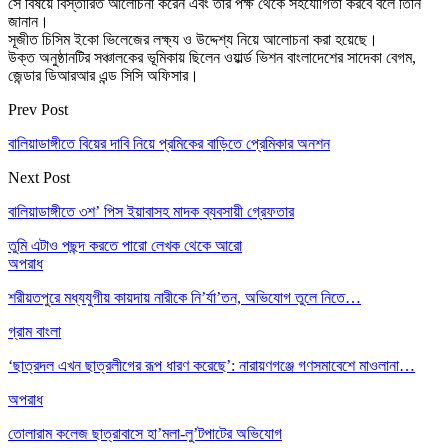
সে বিষয়ে বিস্তারিত আলোচনা করেন এবং তার পক্ষ থেকে সহযোগিতা করবে বলে তিনি
জানান।
সূজীত চিসিম ইকো ভিলেজের লক্ষ্য ও উদ্দেশ্য নিয়ে আলোচনা করা হয়েছে।
উক্ত অনুষ্ঠানটির সঞ্চালকের ভূমিকায় ছিলেন ওয়ার্ল্ড ভিশন বাংলাদেশের সাদেকা বেগম,
জেন্ডার ডিআরআর এন্ড সিসি অফিসার।
Prev Post
বালিয়াডাঙ্গীতে বিয়ের দাবি নিয়ে প্রমিকের বাড়িতে প্রেমিকার অনশন
Next Post
বালিয়াডাঙ্গীতে ৩শ’ পিস ইয়াবাসহ মাদক ব্যবসায়ী গ্রেফতার
তুমি এটাও পছন্দ করতে পারো
লেখক থেকে আরো
অপরাধ
শরীয়তপুরে মধ্যযুগীয় কায়দায় নারীকে নি’র্যা’তন, অভিযোগ তুলে নিতে…
গ্রাম বাংলা
‘ছাত্রদল এখন ছাত্রলীগের রূপ ধারণ করেছে’: নারায়ণগঞ্জে গণসমাবেশে মাওলানা…
অপরাধ
তোলারাম কলেজ ছাত্রাবাসে হা’মলা-লু’টপাটের অভিযোগ