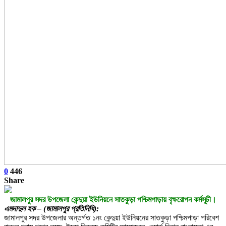
0
446
Share
জামালপুর সদর উপজেলা কেন্দুয়া ইউনিয়নে সাতকুড়া পশ্চিমপাড়ায় বৃক্ষরোপন কর্মসূচী।
এমদাদুল হক – (জামালপুর প্রতিনিধি):
জামালপুর সদর উপজেলার অন্তর্গত ১নং কেন্দুয়া ইউনিয়নের সাতকুড়া পশ্চিমপাড়া পরিবেশ