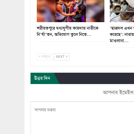
শরীয়তপুরে মধ্যযুগীয় কায়দায় নারীকে
‘ছাত্রদল এখন 
নি’র্যা’তন, অভিযোগ তুলে নিতে…
করেছে’: নারা
মাওলানা…
PREV
NEXT
উত্তর দিন
আপনার ইমেইল ঠি