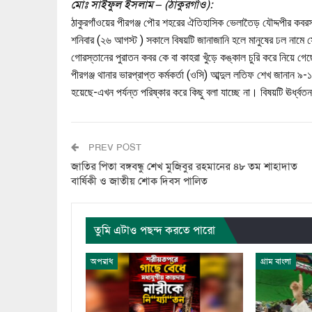
মোঃ সাইফুল ইসলাম – (ঠাকুরগাঁও):
ঠাকুরগাঁওয়ের পীরগঞ্জ পৌর শহরের ঐতিহাসিক ভেলাতৈড় যৌদ্দপীর কবরস
শনিবার (২৬ আগস্ট ) সকালে বিষয়টি জানাজানি হলে মানুষের ঢল নামে সে
গোরস্তানের পুরাতন কবর কে বা কাহরা খুঁড়ে কঙ্কাল চুরি করে নিয়ে গেছে
পীরগঞ্জ থানার ভারপ্রাপ্ত কর্মকর্তা (ওসি) আব্দুল লতিফ শেখ জানান 
হয়েছে-এখন পর্যন্ত পরিষ্কার করে কিছু বলা যাচ্ছে না। বিষয়টি ঊর্ধ্বত
PREV POST
জাতির পিতা বঙ্গবন্ধু শেখ মুজিবুর রহমানের ৪৮ তম শাহাদাত
বার্ষিকী ও জাতীয় শোক দিবস পালিত
তুমি এটাও পছন্দ করতে পারো
অপরাধ
গ্রাম বাংলা