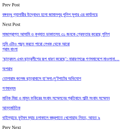
Prev Post
বঙ্গবন্ধু গ্যালারীর উদ্বোধন হলো জামালপুর পুলিশ সুপার এর কার্যালয়ে
Next Post
সাজাপ্রাপ্ত আসামি ও কুখ্যাত ডাকাতসহ ৩১ জনকে গ্রেফতার করেছে পুলিশ
তুমি এটাও পছন্দ করতে পারো
লেখক থেকে আরো
গ্রাম বাংলা
‘ছাত্রদল এখন ছাত্রলীগের রূপ ধারণ করেছে’: নারায়ণগঞ্জে গণসমাবেশে মাওলানা…
অপরাধ
তোলারাম কলেজ ছাত্রাবাসে হা’মলা-লু’টপাটের অভিযোগ
গণমাধ্যম
মানিক মিয়া ও মামুন ফকিরের সংবাদ সম্মেলনের প্রতিবাদে পাল্টা সংবাদ সম্মেলন
আন্তর্জাতিক
থাইল্যান্ডে ফুটবল ম্যাচ চলাকালে বজ্রপাতে খেলোয়াড় নিহত, আহত ৯
Prev
Next