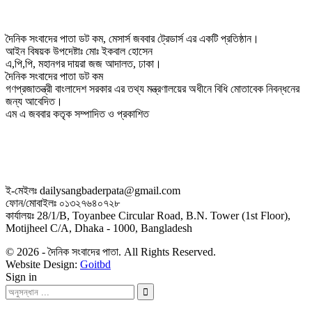
দৈনিক সংবাদের পাতা ডট কম, মেসার্স জববার ট্রেডার্স এর একটি প্রতিষ্ঠান।
আইন বিষয়ক উপদেষ্টাঃ মোঃ ইকবাল হোসেন
এ,পি,পি, মহানগর দায়রা জজ আদালত, ঢাকা।
দৈনিক সংবাদের পাতা ডট কম
গণপ্রজাতন্ত্রী বাংলাদেশ সরকার এর তথ্য মন্ত্রণালয়ের অধীনে বিধি মোতাবেক নিবন্ধনের
জন্য আবেদিত।
এম এ জববার কতৃক সম্পাদিত ও প্রকাশিত
ই-মেইলঃ dailysangbaderpata@gmail.com
ফোন/মোবাইলঃ ০১৩২৭৬৪০৭২৮
কার্যালয়ঃ 28/1/B, Toyanbee Circular Road, B.N. Tower (1st Floor),
Motijheel C/A, Dhaka - 1000, Bangladesh
© 2026 - দৈনিক সংবাদের পাতা. All Rights Reserved.
Website Design:
Goitbd
Sign in