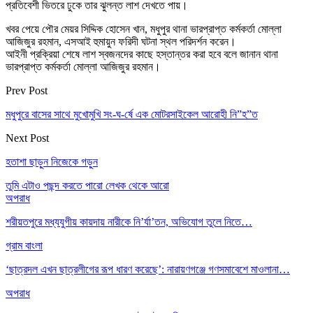
প্রতিবেশী ভিতরে ঢুকে তার ঝুলন্ত লাশ দেখতে পায়।
খবর পেয়ে পৌর মেয়র সিদ্দিক হোসেন খান, মধুপুর থানা ভারপ্রাপ্ত কর্মকর্তা মোল্লা
আজিজুর রহমান, এসআই হুমায়ুন ফরিদী ঘটনা স্থল পরিদর্শন করেন।
আইনী প্রক্রিয়া শেষে লাশ স্বজনদের কাছে হস্তান্তর করা হবে বলে জানান থানা
ভারপ্রাপ্ত কর্মকর্তা মোল্লা আজিজুর রহমান।
Prev Post
মধুপুরে বাসের সাথে মুখোমুখি সং-ঘ-র্ষে এক মোটরসাইকেল আরোহী নি”হ”ত
Next Post
হতাশা ছাড়ুন নিজেকে গড়ুন
তুমি এটাও পছন্দ করতে পারো
লেখক থেকে আরো
অপরাধ
শরীয়তপুরে মধ্যযুগীয় কায়দায় নারীকে নি’র্যা’তন, অভিযোগ তুলে নিতে…
গ্রাম বাংলা
‘ছাত্রদল এখন ছাত্রলীগের রূপ ধারণ করেছে’: নারায়ণগঞ্জে গণসমাবেশে মাওলানা…
অপরাধ