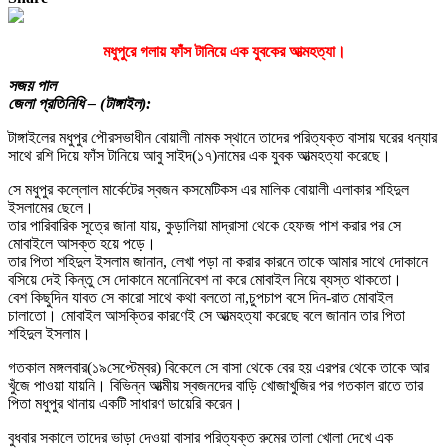
মধুপুরে গলায় ফাঁস টানিয়ে এক যুবকের আত্মহত্যা।
সজয় পাল
জেলা প্রতিনিধি – (টাঙ্গাইল):
টাঙ্গাইলের মধুপুর পৌরসভাধীন বোয়ালী নামক স্থানে তাদের পরিত্যক্ত বাসায় ঘরের ধন্যার
সাথে রশি দিয়ে ফাঁস টানিয়ে আবু সাইদ(১৭)নামের এক যুবক আত্মহত্যা করেছে।
সে মধুপুর কল্লোল মার্কেটের স্বজন কসমেটিকস এর মালিক বোয়ালী এলাকার শহিদুল
ইসলামের ছেলে।
তার পারিবারিক সূত্রে জানা যায়, কুড়ালিয়া মাদ্রাসা থেকে হেফজ পাশ করার পর সে
মোবাইলে আসক্ত হয়ে পড়ে।
তার পিতা শহিদুল ইসলাম জানান, লেখা পড়া না করার কারনে তাকে আমার সাথে দোকানে
বসিয়ে দেই কিন্তু সে দোকানে মনোনিবেশ না করে মোবাইল নিয়ে ব্যস্ত থাকতো।
বেশ কিছুদিন যাবত সে কারো সাথে কথা বলতো না,চুপচাপ বসে দিন-রাত মোবাইল
চালাতো। মোবাইল আসক্তির কারণেই সে আত্মহত্যা করেছে বলে জানান তার পিতা
শহিদুল ইসলাম।
গতকাল মঙ্গলবার(১৯সেপ্টেম্বর) বিকেলে সে বাসা থেকে বের হয় এরপর থেকে তাকে আর
খুঁজে পাওয়া যায়নি। বিভিন্ন আত্মীয় স্বজনদের বাড়ি খোজাখুজির পর গতকাল রাতে তার
পিতা মধুপুর থানায় একটি সাধারণ ডায়েরি করেন।
বুধবার সকালে তাদের ভাড়া দেওয়া বাসার পরিত্যক্ত রুমের তালা খোলা দেখে এক