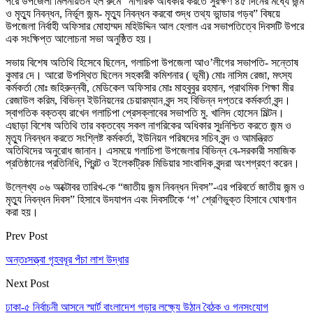
পরে উপজেলা মিলনায়তন হল রুমে “নাগরিক অধিকার করতে সুরক্ষণ ৪৫ দিনের মধ্যে জন্ম
ও মৃত্যু নিবন্ধন, নির্ভূল জন্ম- মৃত্যু নিবন্ধন করবো শুদ্ধ তথ্য ভান্ডার গড়ব” বিষয়ে
উপজেলা নির্বাহী অফিসার মোহাম্মদ মহিউদ্দিন আল হেলাল এর সভাপতিত্বে দিবসটি উপরে
এক সংক্ষিপ্ত আলোচনা সভা অনুষ্ঠিত হয়।
সভায় বিশেষ অতিথি হিসেবে ছিলেন, গলাচিপা উপজেলা আও’লীগের সভাপতি- সন্তোষ
কুমার দে। আরো উপস্থিত ছিলেন সহকারী কমিশনার ( ভূমী) মোঃ নাসিম রেজা, মৎস্য
কর্মকর্তা মোঃ জহিরুন্নবী, মেডিকেল অফিসার মোঃ মাহবুবুর রহমান, প্রাথমিক শিক্ষা মীর
রেজাউল করিম, বিভিন্ন ইউনিয়নের চেয়ারম্যান বৃন্দ সহ বিভিন্ন দপ্তরে কর্মকর্তা বৃন্দ।
স্বাগতিক বক্তব্য রাখেন গলাচিপা প্রেসক্লাবের সভাপতি মু. খালিদ হোসেন মিল্টন।
এছাড়া বিশেষ অতিথি তার বক্তব্যে সকল নাগরিকের অধিকার সুঃনিশ্চিত করতে জন্ম ও
মৃত্যু নিবন্ধন করতে সংশ্লিষ্ট কর্মকর্তা, ইউনিয়ন পরিষদের সচিব বৃন্দ ও আমন্ত্রিত
অতিথিদের অনুরোধ জানান। এসময়ে গলাচিপা উপজেলার বিভিন্ন বে-সরকারী সমাজিক
প্রতিষ্ঠানের প্রতিনিধি, প্রিন্ট ও ইলেকট্রিক মিডিয়ার সাংবাদিক বৃন্দরা অংশগ্রহণ করেন।
উল্লেখ্য ০৬ অক্টোবর তারিখ-কে “জাতীয় জন্ম নিবন্ধন দিবস”-এর পরিবর্তে জাতীয় জন্ম ও
মৃত্যু নিবন্ধন দিবস” হিসাবে উদযাপন এবং দিবসটিকে ‘গ’ শ্রেণিভুক্ত হিসাবে ঘোষণান
করা হয়।
Prev Post
অন্তঃসত্ত্বা গৃহবধূর পঁচা লাশ উদ্ধার
Next Post
ঢাকা-৫ নির্বাচনী আসনে স্মার্ট বাংলাদেশ গড়ার লক্ষ্যে উঠান বৈঠক ও গনসংযোগ