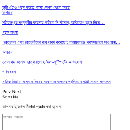
তুমি এটাও পছন্দ করতে পারো
লেখক থেকে আরো
অপরাধ
শরীয়তপুরে মধ্যযুগীয় কায়দায় নারীকে নি’র্যা’তন, অভিযোগ তুলে নিতে…
গ্রাম বাংলা
‘ছাত্রদল এখন ছাত্রলীগের রূপ ধারণ করেছে’: নারায়ণগঞ্জে গণসমাবেশে মাওলানা…
অপরাধ
তোলারাম কলেজ ছাত্রাবাসে হা’মলা-লু’টপাটের অভিযোগ
গণমাধ্যম
মানিক মিয়া ও মামুন ফকিরের সংবাদ সম্মেলনের প্রতিবাদে পাল্টা সংবাদ সম্মেলন
Prev
Next
উত্তর দিন
আপনার ইমেইল ঠিকানা প্রচার করা হবে না.