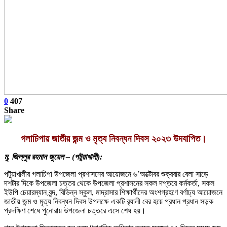
0
407
Share
গলাচিপায় জাতীয় জন্ম ও মৃত্য নিবন্ধন দিবস ২০২৩ উদযাপিত।
মু. জিল্লুর রহমান জুয়েল – (পটুয়াখালী):
পটুয়াখালীর গলাচিপা উপজেলা প্রশাসনের আয়োজনে ৬’অক্টোবর শুক্রবার বেলা সাড়ে
দশটার দিকে উপজেলা চত্তর থেকে উপজেলা প্রশাসনের সকল দপ্তরে কর্মকর্তা, সকল
ইউপি চেয়ারম্যান বৃন্দ, বিভিন্ন স্কুল, মাদ্রাসার শিক্ষার্থীদের অংশগ্রহণে বর্ণাঢ্য আয়োজনে
জাতীয় জন্ম ও মৃত্য নিবন্ধন দিবস উপলক্ষে একটি র‍্যালী বের হয়ে প্রধান প্রধান সড়ক
প্রদক্ষিণ শেষে পুনোরায় উপজেলা চত্তরে এসে শেষ হয়।