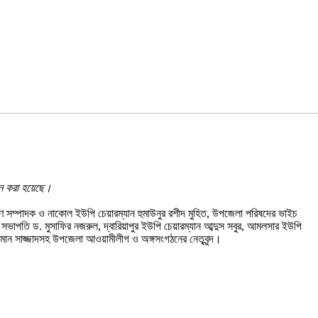
োধন করা হয়েছে।
 সম্পাদক ও নাকোল ইউপি চেয়ারম্যান হুমাউনুর রশীদ মুহিত, উপজেলা পরিষদের ভাইচ
র সভাপতি ড. মুসাফির নজরুল, দ্বারিয়াপুর ইউপি চেয়ারম্যান আব্দুস সবুর, আমলসার ইউপি
্জামান সাজ্জাদসহ উপজেলা আওয়ামীলীগ ও অঙ্গসংগঠনের নেতৃবৃন্দ।