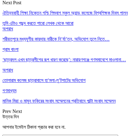
Next Post
ঐতিহ্যবাহী শিক্ষা নিকেতন গশ্চি শিশুবাগ স্কুল অ্যান্ড কলেজে বিশ্বশিক্ষক দিবস পালন
তুমি এটাও পছন্দ করতে পারো
লেখক থেকে আরো
অপরাধ
শরীয়তপুরে মধ্যযুগীয় কায়দায় নারীকে নি’র্যা’তন, অভিযোগ তুলে নিতে…
গ্রাম বাংলা
‘ছাত্রদল এখন ছাত্রলীগের রূপ ধারণ করেছে’: নারায়ণগঞ্জে গণসমাবেশে মাওলানা…
অপরাধ
তোলারাম কলেজ ছাত্রাবাসে হা’মলা-লু’টপাটের অভিযোগ
গণমাধ্যম
মানিক মিয়া ও মামুন ফকিরের সংবাদ সম্মেলনের প্রতিবাদে পাল্টা সংবাদ সম্মেলন
Prev
Next
উত্তর দিন
আপনার ইমেইল ঠিকানা প্রচার করা হবে না.