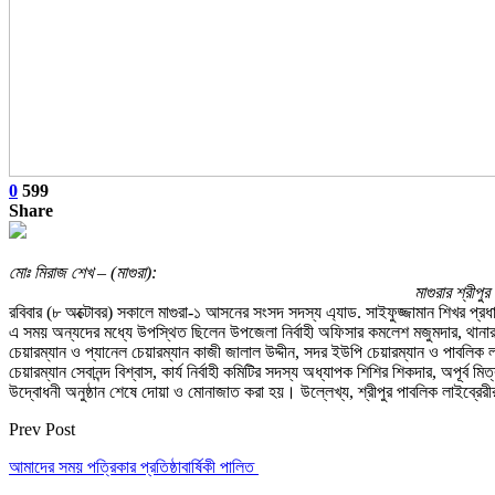
0
599
Share
মোঃ মিরাজ শেখ – (মাগুরা):
মাগুরার শ্রীপ
রবিবার (৮ অক্টোবর) সকালে মাগুরা-১ আসনের সংসদ সদস্য এ্যাড. সাইফুজ্জামান শিখর প্
এ সময় অন্যদের মধ্যে উপস্থিত ছিলেন উপজেলা নির্বাহী অফিসার কমলেশ মজুমদার, থানা
চেয়ারম্যান ও প্যানেল চেয়ারম্যান কাজী জালাল উদ্দীন, সদর ইউপি চেয়ারম্যান ও পাবলিক ল
চেয়ারম্যান সেবানন্দ বিশ্বাস, কার্য নির্বাহী কমিটির সদস্য অধ্যাপক শিশির শিকদার, অপ
উদ্বোধনী অনুষ্ঠান শেষে দোয়া ও মোনাজাত করা হয়। উল্লেখ্য, শ্রীপুর পাবলিক লাইব্রেরীর
Prev Post
আমাদের সময় পত্রিকার প্রতিষ্ঠাবার্ষিকী পালিত