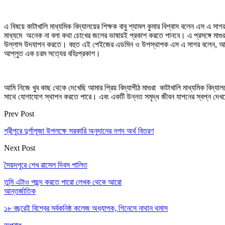
এ বিষয়ে কাটাখালি মাধ্যমিক বিদ্যালয়ের শিক্ষক বাবু শ্যামল কুমার বিশ্বাস বলেন এস 
মাধ্যমে অনেক না বলা কথা চোখের জলের ভাষায়ই প্রকাশ করতে পানবে। এ প্রসঙ্গে মাগুরা 
উল্লাস উদযাপন করতে। বহুত এই পেইজের এডমিন ও উপস্থাপক এস এ সাগর বলেন, আমি আম
আপ্লুত এক চরম সত্যের বহিঃপ্রকাশ।
আমি নিজে খুব কাছ থেকে দেখেছি আমার প্রিয় বিদ্যাপীঠ মাগুরা কাটাখালি মাধ্যমিক বিদ্
সাথে যোগাযোগ স্থাপন করতে পারে। এবং একটি উন্নত সমৃদ্ধ জীবন যাপনের স্বপ্ন দেখতে
Prev Post
শ্রীপুরে দুর্গাপূজা উপলক্ষে সরকারি অনুদানের নগদ অর্থ বিতরণ
Next Post
সৈয়দপুরে শেখ রাসেল দিবস পালিত
তুমি এটাও পছন্দ করতে পারো
লেখক থেকে আরো
আন্তর্জাতিক
১৮ বছরেই বিশ্বের সর্বকনিষ্ঠ কলেজ অধ্যাপক, গিনেসে নাথান থমাস