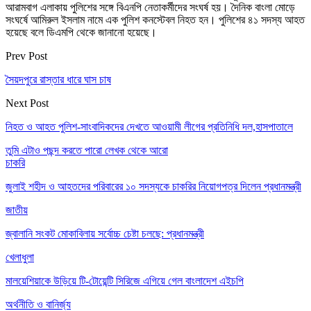
আরামবাগ এলাকায় পুলিশের সঙ্গে বিএনপি নেতাকর্মীদের সংঘর্ষ হয়। দৈনিক বাংলা মোড়ে
সংঘর্ষে আমিরুল ইসলাম নামে এক পুলিশ কনস্টেবল নিহত হন। পুলিশের ৪১ সদস্য আহত
হয়েছে বলে ডিএমপি থেকে জানানো হয়েছে।
Prev Post
সৈয়দপুরে রাস্তার ধারে ঘাস চাষ
Next Post
নিহত ও আহত পুলিশ-সাংবাদিকদের দেখতে আওয়ামী লীগের প্রতিনিধি দল,হাসপাতালে
তুমি এটাও পছন্দ করতে পারো
লেখক থেকে আরো
চাকরি
জুলাই শহীদ ও আহতদের পরিবারের ১০ সদস্যকে চাকরির নিয়োগপত্র দিলেন প্রধানমন্ত্রী
জাতীয়
জ্বালানি সংকট মোকাবিলায় সর্বোচ্চ চেষ্টা চলছে: প্রধানমন্ত্রী
খেলাধুলা
মালয়েশিয়াকে উড়িয়ে টি-টোয়েন্টি সিরিজে এগিয়ে গেল বাংলাদেশ এইচপি
অর্থনীতি ও বানির্জ্য