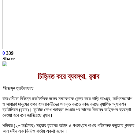
0
339
Share
চিহ্নিত করে ব্যবস্থা
,
র‍্যাব
নিজেস্ব প্রতিবেদকঃ
রাজধানীতে বিভিন্ন রাজনৈতিক দলের সমাবেশকে কেন্দ্র করে গাড়ি ভাঙচুর, অগ্নিসংযোগ
ও সাধারণ মানুষের ওপর হামলাকারীদের শনাক্ত করতে কাজ করছে র‌্যাপিড অ্যাকশন
ব্যাটালিয়ন (র‍্যাব)। ফুটেজ দেখে শনাক্ত হওয়ার পর তাদের বিরুদ্ধে আইনগত ব্যবস্থা
নেওয়া হবে বলে জানিয়েছে র‌্যাব।
শনিবার (২৮ অক্টোবর) সন্ধ্যায় র‍্যাবের আইন ও গণমাধ্যম শাখার পরিচালক কমান্ডার খন্দকার
আল মঈন এক ভিডিও বার্তায় একথা বলেন।