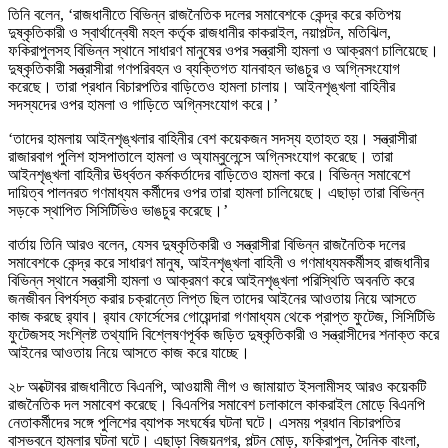
তিনি বলেন, ‘রাজধানীতে বিভিন্ন রাজনৈতিক দলের সমাবেশকে কেন্দ্র করে কতিপয়
দুষ্কৃতিকারী ও স্বার্থান্বেষী মহল কর্তৃক রাজধানীর কাকরাইল, নয়াপল্টন, মতিঝিল,
ফকিরাপুলসহ বিভিন্ন স্থানে সাধারণ মানুষের ওপর সন্ত্রাসী হামলা ও আক্রমণ চালিয়েছে।
দুষ্কৃতিকারী সন্ত্রাসীরা গণপরিবহন ও ব্যক্তিগত যানবাহন ভাঙচুর ও অগ্নিসংযোগ
করেছে। তারা প্রধান বিচারপতির বাড়িতেও হামলা চালায়। আইনশৃঙ্খলা বাহিনীর
সদস্যদের ওপর হামলা ও গাড়িতে অগ্নিসংযোগ করে।’
‘তাদের হামলায় আইনশৃঙ্খলার বাহিনীর বেশ কয়েকজন সদস্য হতাহত হয়। সন্ত্রাসীরা
রাজারবাগ পুলিশ হাসপাতালে হামলা ও অ্যাম্বুলেন্সে অগ্নিসংযোগ করেছে। তারা
আইনশৃঙ্খলা বাহিনীর ঊর্ধ্বতন কর্মকর্তাদের বাড়িতেও হামলা করে। বিভিন্ন সমাবেশে
দায়িত্ব পালনরত গণমাধ্যম কর্মীদের ওপর তারা হামলা চালিয়েছে। এছাড়া তারা বিভিন্ন
সড়কে স্থাপিত সিসিটিভিও ভাঙচুর করেছে।’
বার্তায় তিনি আরও বলেন, যেসব দুষ্কৃতিকারী ও সন্ত্রাসীরা বিভিন্ন রাজনৈতিক দলের
সমাবেশকে কেন্দ্র করে সাধারণ মানুষ, আইনশৃঙ্খলা বাহিনী ও গণমাধ্যমকর্মীসহ রাজধানীর
বিভিন্ন স্থানে সন্ত্রাসী হামলা ও আক্রমণ করে আইনশৃঙ্খলা পরিস্থিতি অবনতি করে
জনজীবন বিপর্যস্ত করার চক্রান্তে লিপ্ত ছিল তাদের আইনের আওতায় নিয়ে আসতে
কাজ করছে র‍্যাব। র‍্যাব ফোর্সেসের গোয়েন্দারা গণমাধ্যম থেকে প্রাপ্ত ফুটেজ, সিসিটিভি
ফুটেজসহ সংশ্লিষ্ট তথ্যাদি বিশ্লেষণপূর্বক জড়িত দুষ্কৃতিকারী ও সন্ত্রাসীদের শনাক্ত করে
আইনের আওতায় নিয়ে আসতে কাজ করে যাচ্ছে।
২৮ অক্টোবর রাজধানীতে বিএনপি, আওয়ামী লীগ ও জামায়াত ইসলামীসহ আরও কয়েকটি
রাজনৈতিক দল সমাবেশ করেছে। বিএনপির সমাবেশ চলাকালে কাকরাইল মোড়ে বিএনপি
নেতাকর্মীদের সঙ্গে পুলিশের ব্যাপক সংঘর্ষের ঘটনা ঘটে। এসময় প্রধান বিচারপতির
বাসভবনে হামলার ঘটনা ঘটে। এছাড়া বিজয়নগর, পল্টন মোড়, ফকিরাপুল, দৈনিক বাংলা,