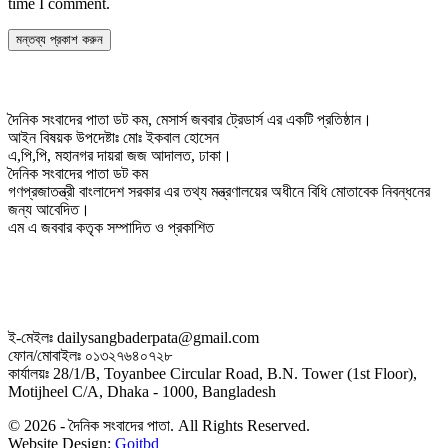
time I comment.
দৈনিক সংবাদের পাতা ডট কম, মেসার্স জববার ট্রেডার্স এর একটি প্রতিষ্ঠান।
আইন বিষয়ক উপদেষ্টাঃ মোঃ ইকবাল হোসেন
এ,পি,পি, মহানগর দায়রা জজ আদালত, ঢাকা।
দৈনিক সংবাদের পাতা ডট কম
গণপ্রজাতন্ত্রী বাংলাদেশ সরকার এর তথ্য মন্ত্রণালয়ের অধীনে বিধি মোতাবেক নিবন্ধনের
জন্য আবেদিত।
এম এ জববার কতৃক সম্পাদিত ও প্রকাশিত
ই-মেইলঃ dailysangbaderpata@gmail.com
ফোন/মোবাইলঃ ০১৩২৭৬৪০৭২৮
কার্যালয়ঃ 28/1/B, Toyanbee Circular Road, B.N. Tower (1st Floor),
Motijheel C/A, Dhaka - 1000, Bangladesh
© 2026 - দৈনিক সংবাদের পাতা. All Rights Reserved.
Website Design:
Goitbd