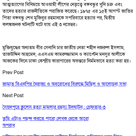
আত্মত্যাগের বিনিময়ে আওয়ামী লীগের নেতৃত্বে বঙ্গবন্ধুর খুনি চক্র এবং
তাদের হত্যার রাজনীতিকে পরাজিত করেছে। ১৯৭৫ এর ১৫ই আগস্ট জাতির
পিতা বঙ্গবন্ধু শেখ মুজিবুর রহমানকে সপরিবারে হত্যার পর, দ্বিতীয়
কলঙ্কজনক ঘটনাটি ঘটে যায় এই ৩ নভেম্বর।
মুক্তিযুদ্ধের অন্যতম বীর সেনানি চার জাতীয় নেতা শহীদ নজরুল ইসলাম,
তাজউদ্দিন আহমেদ, এএসএম কামরুজ্জামান ও ক্যাপ্টেন মনসুর আলীকে
আজকের দিনে ঢাকা কেন্দ্রীয় কারাগারের অভন্তরে নির্মমভাবে হত্যা করা হয়।
Prev Post
জামাত বিএনপির নৈরাজ্য ও অবরোধের বিরুদ্ধে মিছিল ও আলোচনা সভা
Next Post
সৈয়দপুরে ক্লুলেস হত্যা মামলার রহস্য উদঘাটন : গ্রেফতার-৩
তুমি এটাও পছন্দ করতে পারো
লেখক থেকে আরো
অপরাধ