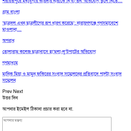
শরীয়তপুরে মধ্যযুগীয় কায়দায় নারীকে নি’র্যা’তন, অভিযোগ তুলে নিতে…
গ্রাম বাংলা
‘ছাত্রদল এখন ছাত্রলীগের রূপ ধারণ করেছে’: নারায়ণগঞ্জে গণসমাবেশে
মাওলানা…
অপরাধ
তোলারাম কলেজ ছাত্রাবাসে হা’মলা-লু’টপাটের অভিযোগ
গণমাধ্যম
মানিক মিয়া ও মামুন ফকিরের সংবাদ সম্মেলনের প্রতিবাদে পাল্টা সংবাদ
সম্মেলন
Prev
Next
উত্তর দিন
আপনার ইমেইল ঠিকানা প্রচার করা হবে না.