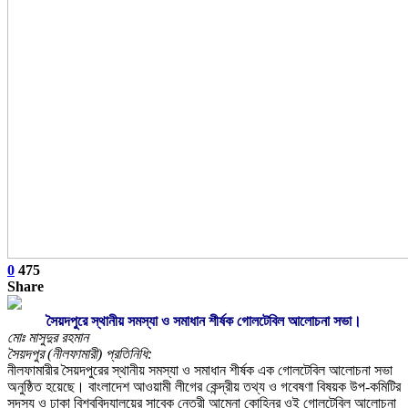
0
475
Share
সৈয়দপুরে স্থানীয় সমস্যা ও সমাধান শীর্ষক গোলটেবিল আলোচনা সভা।
মোঃ মাসুদুর রহমান
সৈয়দপুর (নীলফামারী) প্রতিনিধি:
নীলফামারীর সৈয়দপুরের স্থানীয় সমস্যা ও সমাধান শীর্ষক এক গোলটেবিল আলোচনা সভা
অনুষ্ঠিত হয়েছে। বাংলাদেশ আওয়ামী লীগের কেন্দ্রীয় তথ্য ও গবেষণা বিষয়ক উপ-কমিটির
সদস্য ও ঢাকা বিশ্ববিদ্যালয়ের সাবেক নেত্রী আমেনা কোহিনূর ওই গোলটেবিল আলোচনা