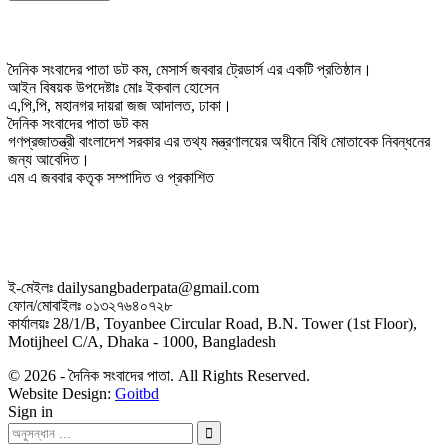
দৈনিক সংবাদের পাতা ডট কম, মেসার্স জববার ট্রেডার্স এর একটি প্রতিষ্ঠান।
আইন বিষয়ক উপদেষ্টাঃ মোঃ ইকবাল হোসেন
এ,পি,পি, মহানগর দায়রা জজ আদালত, ঢাকা।
দৈনিক সংবাদের পাতা ডট কম
গণপ্রজাতন্ত্রী বাংলাদেশ সরকার এর তথ্য মন্ত্রণালয়ের অধীনে বিধি মোতাবেক নিবন্ধনের
জন্য আবেদিত।
এম এ জববার কতৃক সম্পাদিত ও প্রকাশিত
ই-মেইলঃ dailysangbaderpata@gmail.com
ফোন/মোবাইলঃ ০১৩২৭৬৪০৭২৮
কার্যালয়ঃ 28/1/B, Toyanbee Circular Road, B.N. Tower (1st Floor),
Motijheel C/A, Dhaka - 1000, Bangladesh
© 2026 - দৈনিক সংবাদের পাতা. All Rights Reserved.
Website Design:
Goitbd
Sign in