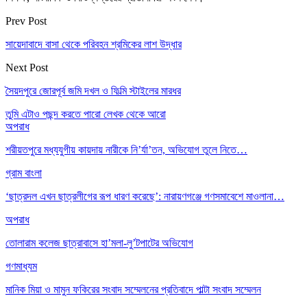
Prev Post
সায়েদাবাদে বাসা থেকে পরিবহন শ্রমিকের লাশ উদ্ধার
Next Post
সৈয়দপুরে জোরপূর্ব জমি দখল ও ফিল্মি স্টাইলের মারধর
তুমি এটাও পছন্দ করতে পারো
লেখক থেকে আরো
অপরাধ
শরীয়তপুরে মধ্যযুগীয় কায়দায় নারীকে নি’র্যা’তন, অভিযোগ তুলে নিতে…
গ্রাম বাংলা
‘ছাত্রদল এখন ছাত্রলীগের রূপ ধারণ করেছে’: নারায়ণগঞ্জে গণসমাবেশে মাওলানা…
অপরাধ
তোলারাম কলেজ ছাত্রাবাসে হা’মলা-লু’টপাটের অভিযোগ
গণমাধ্যম
মানিক মিয়া ও মামুন ফকিরের সংবাদ সম্মেলনের প্রতিবাদে পাল্টা সংবাদ সম্মেলন