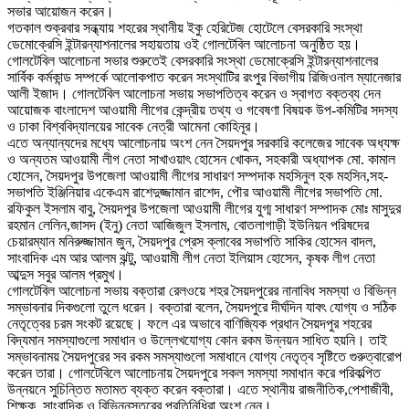
সভার আয়োজন করেন।
গতকাল শুক্রবার সন্ধ্যায় শহরের স্থানীয় ইকু হেরিটেজ হোটেলে বেসরকারি সংস্থা
ডেমোক্রেসি ইন্টারন্যাশনালের সহায়তায় ওই গোলটেবিল আলোচনা অনুষ্ঠিত হয়।
গোলটেবিল আলোচনা সভার শুরুতেই বেসরকারি সংস্থা ডেমোক্রেসি ইন্টারন্যাশনালের
সার্বিক কর্মকান্ড সম্পর্কে আলোকপাত করেন সংস্থাটির রংপুর বিভাগীয় রিজিওনাল ম্যানেজার
আলী ইজাদ। গোলটেবিল আলোচনা সভায় সভাপতিত্ব করেন ও স্বাগত বক্তব্য দেন
আয়োজক বাংলাদেশ আওয়ামী লীগের কেন্দ্রীয় তথ্য ও গবেষণা বিষয়ক উপ-কমিটির সদস্য
ও ঢাকা বিশ্ববিদ্যালয়ের সাবেক নেত্রী আমেনা কোহিনূর।
এতে অন্যান্যদের মধ্যে আলোচনায় অংশ নেন সৈয়দপুর সরকারি কলেজের সাবেক অধ্যক্ষ
ও অন্যতম আওয়ামী লীগ নেতা সাখাওয়াৎ হোসেন খোকন, সহকারী অধ্যাপক মো. কামাল
হোসেন, সৈয়দপুর উপজেলা আওয়ামী লীগের সাধারণ সম্পদাক মহসিনুল হক মহসিন,সহ-
সভাপতি ইঞ্জিনিয়ার একেএম রাশেদুজ্জামান রাশেদ, পৌর আওয়ামী লীগের সভাপতি মো.
রফিকুল ইসলাম বাবু, সৈয়দপুর উপজেলা আওয়ামী লীগের যুগ্ম সাধারণ সম্পাদক মোঃ মাসুদুর
রহমান লেলিন,জাসদ (ইনু) নেতা আজিজুল ইসলাম, বোতলাগাড়ী ইউনিয়ন পরিষদের
চেয়ারম্যান মনিরুজ্জামান জুন, সৈয়দপুর প্রেস ক্লাবের সভাপতি সাকির হোসেন বাদল,
সাংবাদিক এম আর আলম ঝন্টু, আওয়ামী লীগ নেতা ইলিয়াস হোসেন, কৃষক লীগ নেতা
আব্দুস সবুর আলম প্রমুখ।
গোলটেবিল আলোচনা সভায় বক্তারা রেলওয়ে শহর সৈয়দপুরের নানাবিধ সমস্যা ও বিভিন্ন
সম্ভাবনার দিকগুলো তুলে ধরেন। বক্তারা বলেন, সৈয়দপুরে দীর্ঘদিন যাবৎ যোগ্য ও সঠিক
নেতৃত্বের চরম সংকট রয়েছে। ফলে এর অভাবে বাণিজ্যিক প্রধান সৈয়দপুর শহরের
বিদ্যমান সমস্যাগুলো সমাধান ও উল্লেখযোগ্য কোন রকম উন্নয়ন সাধিত হয়নি। তাই
সম্ভাবনাময় সৈয়দপুরের সব রকম সমস্যাগুলো সমাধানে যোগ্য নেতৃত্ব সৃষ্টিতে গুরুত্বারোপ
করেন তারা। গোলটেবিলে আলোচনায় সৈয়দপুরে সকল সমস্যা সমাধান করে পরিকল্পিত
উন্নয়নে সুচিন্তিত মতামত ব্যক্ত করেন বক্তারা। এতে স্থানীয় রাজনীতিক,পেশাজীবী,
শিক্ষক, সাংবাদিক ও বিভিন্নস্তরের প্রতিনিধিরা অংশ নেন।