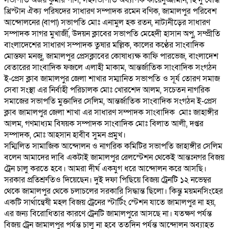
খ্রিস্টান ঐক্য পরিষদের সাধারণ সম্পাদক রমেন বণিক, জামালপুর পরিবেশ
আন্দোলনের (বাপা) সভাপতি মোঃ এনামুল হক রতন, নাট্যনীড়ের সাধারণ
সম্পাদক সাগর মুখার্জী, উদয়ন ক্লাবের সভাপতি মেহেদী হাসান অপু, সম্প্রীতি
বাংলাদেশের সাধারণ সম্পাদক তুষার মল্লিক, কালের কণ্ঠের সাংবাদিক
মোস্তফা মনজু, জামালপুর প্রেসক্লাবের কোষাধ্যক্ষ কাফি পারভেজ, বাংলাদেশ
বেতারের সাংবাদিক ফজলে এলাহী মাকাম, আন্তর্জাতিক সাংবাদিক সংগঠন
ই-প্রেস ক্লাব জামালপুর জেলা শাখার সম্মানিত সভাপতি ও সূর্য তোরণ সমাজ
সেবা সংস্থা এর নির্বাহী পরিচালক মোঃ খোরশেদ আলম, সচেতন নাগরিক
সমাজের সভাপতি মুক্তাদির সেলিম, আন্তর্জাতিক সাংবাদিক সংগঠন ই-প্রেস
ক্লাব জামালপুর জেলা শাখা এর সাধারণ সম্পাদক সাংবাদিক মোঃ জাহাঙ্গীর
আলম, গণমাধ্যম বিষয়ক সম্পাদক সাংবাদিক মোঃ বিলাত আলী, দপ্তর
সম্পাদক, মোঃ আহসান হাবীব সুমন প্রমুখ।
সম্মিলিত সামাজিক আন্দোলন ও নাগরিক কমিটির সভাপতি জাহাঙ্গীর সেলিম
বলেন আমাদের দাবি একটাই জামালপুর রেলস্টেশন থেকেই আন্তঃনগর বিজয়
ট্রেন চালু করতে হবে। আমরা দীর্ঘ একযুগ ধরে আন্দোলন করে আসছি।
সরকার প্রতিশ্রুতিও দিয়েছেন। দুই দফা পিছিয়ে বিজয় ট্রেনটি ১২ নভেম্বর
থেকে জামালপুর থেকে চলাচলের সরকারি সিদ্ধান্ত ছিলো। কিন্তু ময়মনসিংহের
একটি সার্থান্বেষী মহল বিজয় ট্রেনের স্টার্টিং স্টেশন যাতে জামালপুর না হয়,
এর জন্য বিরোধিতার কারণে ট্রেনটি জামালপুরে আসছে না। যতক্ষণ পর্যন্ত
বিজয় ট্রেন জামালপুর পর্যন্ত চালু না হবে ততদিন পর্যন্ত আন্দোলন অব্যাহত