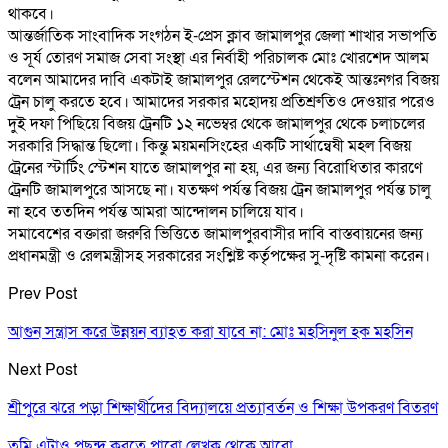
থাকবে।
আন্তর্জাতিক সাংবাদিক সংগঠন ই-প্রেস ক্লাব জামালপুর জেলা শাখার সভাপতি
ও সূর্য তোরণ সমাজ সেবা সংস্থা এর নির্বাহী পরিচালক মোঃ খোরশেদ আলম
বলেন আমাদের দাবি একটাই জামালপুর রেলস্টেশন থেকেই আন্তঃনগর বিজয়
ট্রেন চালু করতে হবে। আমাদের সরকার মহোদয় প্রতিশ্রুতিও দেওয়ার পরেও
দুই দফা পিছিয়ে বিজয় ট্রেনটি ১২ নভেম্বর থেকে জামালপুর থেকে চলাচলের
সরকারি সিদ্ধান্ত ছিলো। কিন্তু ময়মনসিংহের একটি সার্থান্বেষী মহল বিজয়
ট্রেনের স্টার্টিং স্টেশন যাতে জামালপুর না হয়, এর জন্য বিরোধিতার কারণে
ট্রেনটি জামালপুরে আসছে না। যতক্ষণ পর্যন্ত বিজয় ট্রেন জামালপুর পর্যন্ত চালু
না হবে ততদিন পর্যন্ত আমরা আন্দোলন চালিয়ে যাব।
সমাবেশের বক্তারা জরুরি ভিত্তিতে জামালপুরবাসীর দাবি বাস্তবায়নের জন্য
প্রধানমন্ত্রী ও রেলমন্ত্রীসহ সরকারের সংশ্লিষ্ট কর্তৃপক্ষের সু-দৃষ্টি কামনা করেন।
Prev Post
আগুন সন্ত্রাস করে উন্নয়ন ব্যাহত করা যাবে না: মোঃ মহসিনুল হক মহসিন
Next Post
শ্রীপুরে ঝরে পড়া শিক্ষার্থীদের বিদ্যালয়ে প্রত্যাবর্তন ও শিক্ষা উপকরণ বিতরণ
তুমি এটাও পছন্দ করতে পারো
লেখক থেকে আরো