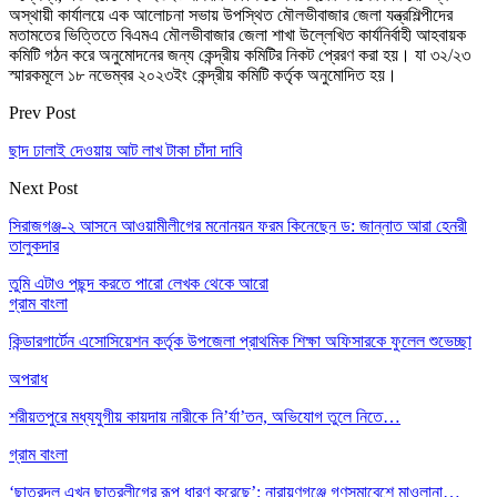
অস্থায়ী কার্যালয়ে এক আলোচনা সভায় উপস্থিত মৌলভীবাজার জেলা যন্ত্রশিল্পীদের
মতামতের ভিত্তিতে বিএমএ মৌলভীবাজার জেলা শাখা উল্লেখিত কার্যনির্বাহী আহবায়ক
কমিটি গঠন করে অনুমোদনের জন্য কেন্দ্রীয় কমিটির নিকট প্রেরণ করা হয়। যা ৩২/২৩
স্মারকমূলে ১৮ নভেম্বর ২০২৩ইং কেন্দ্রীয় কমিটি কর্তৃক অনুমোদিত হয়।
Prev Post
ছাদ ঢালাই দেওয়ায় আট লাখ টাকা চাঁদা দাবি
Next Post
সিরাজগঞ্জ-২ আসনে আওয়ামীলীগের মনোনয়ন ফরম কিনেছেন ড: জান্নাত আরা হেনরী
তালুকদার
তুমি এটাও পছন্দ করতে পারো
লেখক থেকে আরো
গ্রাম বাংলা
কিন্ডারগার্টেন এসোসিয়েশন কর্তৃক উপজেলা প্রাথমিক শিক্ষা অফিসারকে ফুলেল শুভেচ্ছা
অপরাধ
শরীয়তপুরে মধ্যযুগীয় কায়দায় নারীকে নি’র্যা’তন, অভিযোগ তুলে নিতে…
গ্রাম বাংলা
‘ছাত্রদল এখন ছাত্রলীগের রূপ ধারণ করেছে’: নারায়ণগঞ্জে গণসমাবেশে মাওলানা…