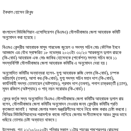
ইকবাল হোসেন রিংকুঃ
বাংলাদেশ মিউজিশিয়ান এসোসিয়েশন (বিএমএ) মৌলভীবাজার জেলা আহবায়ক কমিটি
অনুমোদন করা হয়েছে।
বিএমএ কেন্দ্রীয় আহবায়ক মাসুদ পারভেজ জুয়েল ও সদস্য সচিব মোঃ কৌশিক ইবনে
আমজাদ এর যৌথ স্বাক্ষরিত ১৮ নভেম্বর ২০২৩ইং ৩২/২৩ স্মারকমূলে দুলাল রায়কে
(কি-বোর্ড) আহবায়ক এবং মোঃ জাকির হোসেনকে (পার্কেশন) সদস্য সচিব করে ১১
সদস্যবিশিষ্ট মৌলভীবাজার জেলা আহবায়ক কমিটির এ অনুমোদন দেয়া হয়।
অনুমোদিত কমিটির অন্যান্যরা হলেন- যুগ্ম আহবায়ক রুজি বেগম (কি-বোর্ড), চম্পক
ভট্টাচার্য্য (তবলা), আশা কর (কি-বোর্ড), যুগ্ম সদস্য সচিব মহান দাশ (কি-বোর্ড),
কার্যনির্বাহী সদস্য তোফায়েল (অষ্টপ্যাড), প্রসাদ দাশ (তবলা), পলাশ চাক্রবর্ত্তী (ঢোল),
সুমন রবিদাশ (অষ্টপ্যাড) ও শাহ্ নয়ন সরোয়ার (কি-বোর্ড)।
কেন্দ্র কর্তৃক সদ্য অনুমোদিত বিএমএ মৌলভীবাজার জেলা কমিটির আহবায়ক দুলাল রায়
বলেন, মৌলভীবাজার জেলা কমিটির অনুমোদন দেওয়ার জন্য কেন্দ্রীয় কমিটির প্রতি
কৃতজ্ঞতা জানাই। আমরা জেলার সকল যন্ত্রশিল্পীদের সাথে নিয়ে কাজ করার চেষ্টা করবো।
সিনিয়র মিউজিশিয়ানদের পরামর্শকে কাজে লাগিয়ে জেলার সংগীতাঙ্গনকে আরও সুন্দর ভাবে
গুছিয়ে তোলার চেষ্টা অব্যাহত থাকবে।
উল্লেখ্য, গত ২১/১০/২০২৩ইং শনিবার সকাল ১১টায় শহরের শমশেরনগর রোডস্থ