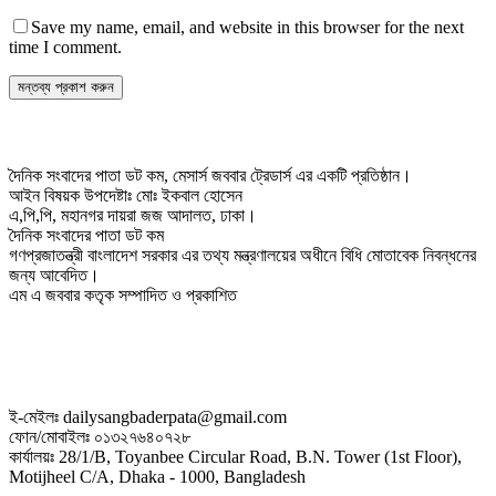
Save my name, email, and website in this browser for the next
time I comment.
দৈনিক সংবাদের পাতা ডট কম, মেসার্স জববার ট্রেডার্স এর একটি প্রতিষ্ঠান।
আইন বিষয়ক উপদেষ্টাঃ মোঃ ইকবাল হোসেন
এ,পি,পি, মহানগর দায়রা জজ আদালত, ঢাকা।
দৈনিক সংবাদের পাতা ডট কম
গণপ্রজাতন্ত্রী বাংলাদেশ সরকার এর তথ্য মন্ত্রণালয়ের অধীনে বিধি মোতাবেক নিবন্ধনের
জন্য আবেদিত।
এম এ জববার কতৃক সম্পাদিত ও প্রকাশিত
ই-মেইলঃ dailysangbaderpata@gmail.com
ফোন/মোবাইলঃ ০১৩২৭৬৪০৭২৮
কার্যালয়ঃ 28/1/B, Toyanbee Circular Road, B.N. Tower (1st Floor),
Motijheel C/A, Dhaka - 1000, Bangladesh