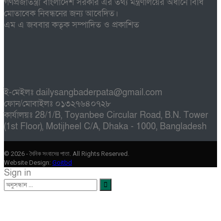
গণপ্রজাতন্ত্রী বাংলাদেশ সরকার এর তথ্য মন্ত্রণালয়ের অধীনে বিধি
মোতাবেক নিবন্ধনের জন্য আবেদিত।
এম এ জববার কতৃক সম্পাদিত ও প্রকাশিত
ই-মেইলঃ dailysangbaderpata@gmail.com
ফোন/মোবাইলঃ ০১৩২৭৬৪০৭২৮
কার্যালয়ঃ 28/1/B, Toyanbee Circular Road, B.N. Tower
(1st Floor), Motijheel C/A, Dhaka - 1000, Bangladesh
© 2026 - দৈনিক সংবাদের পাতা. All Rights Reserved.
Website Design:
Goitbd
Sign in