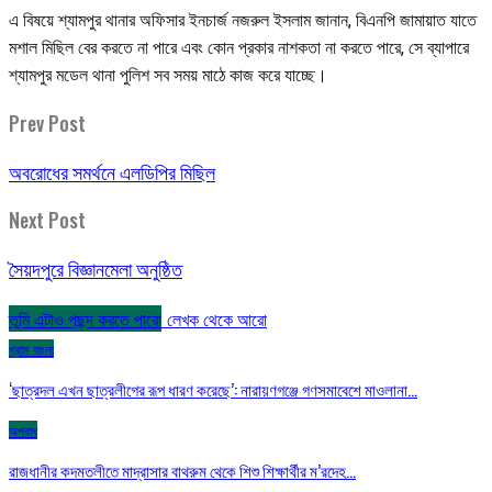
এ বিষয়ে শ্যামপুর থানার অফিসার ইনচার্জ নজরুল ইসলাম জানান, বিএনপি জামায়াত যাতে
মশাল মিছিল বের করতে না পারে এবং কোন প্রকার নাশকতা না করতে পারে, সে ব্যাপারে
শ্যামপুর মডেল থানা পুলিশ সব সময় মাঠে কাজ করে যাচ্ছে।
Prev Post
অবরোধের সমর্থনে এলডিপির মিছিল
Next Post
সৈয়দপুরে বিজ্ঞানমেলা অনুষ্ঠিত
তুমি এটাও পছন্দ করতে পারো
লেখক থেকে আরো
গ্রাম বাংলা
‘ছাত্রদল এখন ছাত্রলীগের রূপ ধারণ করেছে’: নারায়ণগঞ্জে গণসমাবেশে মাওলানা…
অপরাধ
রাজধানীর কদমতলীতে মাদ্রাসার বাথরুম থেকে শিশু শিক্ষার্থীর ম’রদেহ…