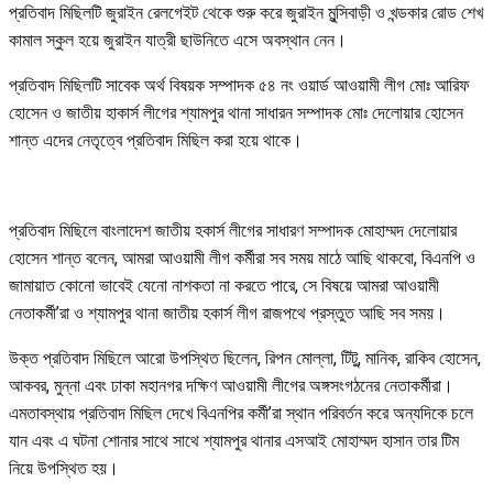
প্রতিবাদ মিছিলটি জুরাইন রেলগেইট থেকে শুরু করে জুরাইন মুন্সিবাড়ী ও খন্ডকার রোড শেখ
কামাল স্কুল হয়ে জুরাইন যাত্রী ছাউনিতে এসে অবস্থান নেন।
প্রতিবাদ মিছিলটি সাবেক অর্থ বিষয়ক সম্পাদক ৫৪ নং ওয়ার্ড আওয়ামী লীগ মোঃ আরিফ
হোসেন ও জাতীয় হাকার্স লীগের শ্যামপুর থানা সাধারন সম্পাদক মোঃ দেলোয়ার হোসেন
শান্ত এদের নেতৃত্বে প্রতিবাদ মিছিল করা হয়ে থাকে।
প্রতিবাদ মিছিলে বাংলাদেশ জাতীয় হকার্স লীগের সাধারণ সম্পাদক মোহাম্মদ দেলোয়ার
হোসেন শান্ত বলেন, আমরা আওয়ামী লীগ কর্মীরা সব সময় মাঠে আছি থাকবো, বিএনপি ও
জামায়াত কোনো ভাবেই যেনো নাশকতা না করতে পারে, সে বিষয়ে আমরা আওয়ামী
নেতাকর্মী’রা ও শ্যামপুর থানা জাতীয় হকার্স লীগ রাজপথে প্রস্তুত আছি সব সময়।
উক্ত প্রতিবাদ মিছিলে আরো উপস্থিত ছিলেন, রিপন মোল্লা, টিটু, মানিক, রাকিব হোসেন,
আকবর, মুন্না এবং ঢাকা মহানগর দক্ষিণ আওয়ামী লীগের অঙ্গসংগঠনের নেতাকর্মীরা।
এমতাবস্থায় প্রতিবাদ মিছিল দেখে বিএনপির কর্মী’রা স্থান পরিবর্তন করে অন্যদিকে চলে
যান এবং এ ঘটনা শোনার সাথে সাথে শ্যামপুর থানার এসআই মোহাম্মদ হাসান তার টিম
নিয়ে উপস্থিত হয়।