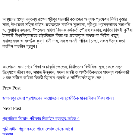
অন্যদের মধ্যে বক্তব্য রাখেন শ্রীপুর সরকারি কলেজের অধ্যক্ষ প্রফেসর নির্মল কুমার
সাহা, উপজেলা মহিলা ভাইস চেয়ারম্যান নারগিস সুলতানা, শ্রীপুর প্রেসক্লাবের সভাপতি
ড. মুসাফির নজরুল, উপজেলা মহিলা বিষয়ক কর্মকর্তা গৌরাঙ্গ সরকার, জয়িতা বিজয়ী কুষ্টিয়া
ইসলামী বিশ্ববিদ্যালয়ের রাষ্ট্রবিজ্ঞান বিভাগের চেয়ারম্যান অধ্যাপক শিরিনা খাতুন,
সমাজসেবক ও সংগঠক কৃষ্ণা রানী দাস, সফল জননী পিকিরণ নেছা, সফল উদ্যোক্তা
নারগিস পারভীন প্রমুখ।
আলোচনা সভা শেষে শিক্ষা ও চাকুরি ক্ষেত্রে, নির্যাতনের বিভীষিকা মুছে ফেলে নতুন
ঊদ্যোগে জীবন শুরু, সমাজ উন্নয়ন, সফল জননী ও অর্থনৈতিকভাবে সাফল্য অর্জনকারী
৫ জন নারীকে জয়িতা বিজয়ী হিসেবে ক্রেস্ট ও সার্টিফিকেট তুলে দেন।
Prev Post
জামালপুর জেলা প্রশাসকের আয়োজনে আন্তর্জাতিক মানবাধিকার দিবস পালন
Next Post
প্রাথমিকে নিয়োগ পরীক্ষায় ডিভাইস ব্যবহার-আটক ৭
তুমি এটাও পছন্দ করতে পারো
লেখক থেকে আরো
অপরাধ