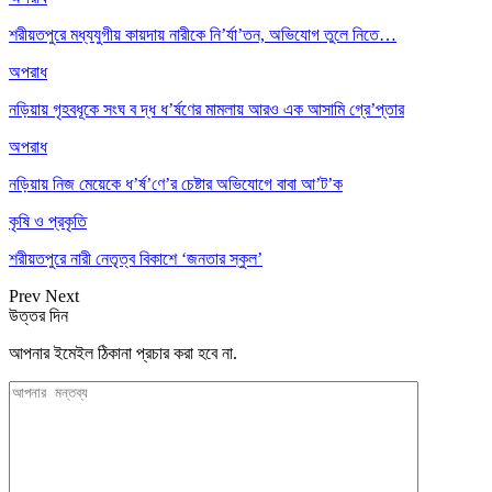
শরীয়তপুরে মধ্যযুগীয় কায়দায় নারীকে নি’র্যা’তন, অভিযোগ তুলে নিতে…
অপরাধ
নড়িয়ায় গৃহবধূকে সংঘ ব দ্ধ ধ’র্ষণের মামলায় আরও এক আসামি গ্রে’প্তার
অপরাধ
নড়িয়ায় নিজ মেয়েকে ধ’র্ষ’ণে’র চেষ্টার অভিযোগে বাবা আ’ট’ক
কৃষি ও প্রকৃতি
শরীয়তপুরে নারী নেতৃত্ব বিকাশে ‘জনতার স্কুল’
Prev
Next
উত্তর দিন
আপনার ইমেইল ঠিকানা প্রচার করা হবে না.