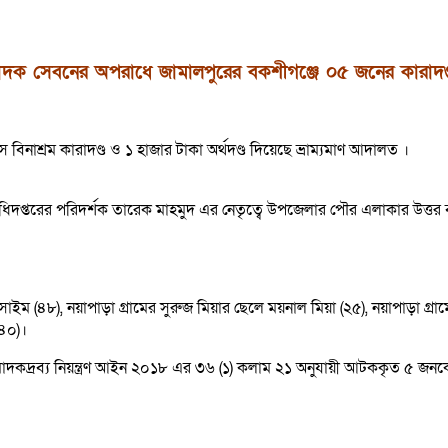
াদক সেবনের অপরাধে জামালপুরের বকশীগঞ্জে ০৫ জনের কারাদণ্
াশ্রম কারাদণ্ড ও ১ হাজার টাকা অর্থদণ্ড দিয়েছে ভ্রাম্যমাণ আদালত ।
 অধিদপ্তরের পরিদর্শক তারেক মাহমুদ এর নেতৃত্বে উপজেলার পৌর এলাকার উত্তর
৮), নয়াপাড়া গ্রামের সুরুজ মিয়ার ছেলে ময়নাল মিয়া (২৫), নয়াপাড়া গ্রাম
(৪০)।
াদকদ্রব্য নিয়ন্ত্রণ আইন ২০১৮ এর ৩৬ (১) কলাম ২১ অনুযায়ী আটককৃত ৫ জনকে 