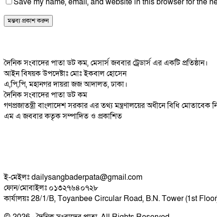
Save my name, email, and website in this browser for the ne
দৈনিক সংবাদের পাতা ডট কম, মেসার্স জববার ট্রেডার্স এর একটি প্রতিষ্ঠান।
আইন বিষয়ক উপদেষ্টাঃ মোঃ ইকবাল হোসেন
এ,পি,পি, মহানগর দায়রা জজ আদালত, ঢাকা।
দৈনিক সংবাদের পাতা ডট কম
গণপ্রজাতন্ত্রী বাংলাদেশ সরকার এর তথ্য মন্ত্রণালয়ের অধীনে বিধি মোতাবেক
এম এ জববার কতৃক সম্পাদিত ও প্রকাশিত
ই-মেইলঃ dailysangbaderpata@gmail.com
ফোন/মোবাইলঃ ০১৩২৭৬৪০৭২৮
কার্যালয়ঃ 28/1/B, Toyanbee Circular Road, B.N. Tower (1st Floo
© 2026 - দৈনিক সংবাদের পাতা. All Rights Reserved.