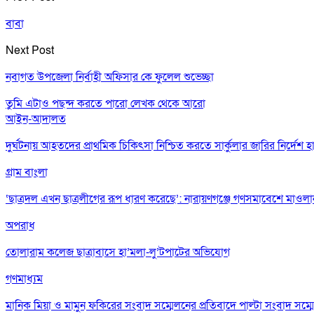
বাবা
Next Post
নবাগত উপজেলা নির্বাহী অফিসার কে ফুলেল শুভেচ্ছা
তুমি এটাও পছন্দ করতে পারো
লেখক থেকে আরো
আইন-আদালত
দুর্ঘটনায় আহতদের প্রাথমিক চিকিৎসা নিশ্চিত করতে সার্কুলার জারির নির্দেশ হ
গ্রাম বাংলা
‘ছাত্রদল এখন ছাত্রলীগের রূপ ধারণ করেছে’: নারায়ণগঞ্জে গণসমাবেশে মাওল
অপরাধ
তোলারাম কলেজ ছাত্রাবাসে হা’মলা-লু’টপাটের অভিযোগ
গণমাধ্যম
মানিক মিয়া ও মামুন ফকিরের সংবাদ সম্মেলনের প্রতিবাদে পাল্টা সংবাদ সম্ম