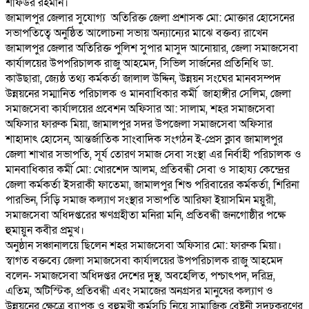
শফিউর রহমান।
জামালপুর জেলার সুযোগ্য অতিরিক্ত জেলা প্রশাসক মো: মোক্তার হোসেনের
সভাপতিত্বে অনুষ্ঠিত আলোচনা সভায় অন্যান্যের মাঝে বক্তব্য রাখেন
জামালপুর জেলার অতিরিক্ত পুলিশ সুপার মাসুদ আনোয়ার, জেলা সমাজসেবা
কার্যালয়ের উপপরিচালক রাজু আহমেদ, সিভিল সার্জনের প্রতিনিধি ডা.
কাউছারা, জ্যেষ্ঠ তথ্য কর্মকর্তা জালাল উদ্দিন, উন্নয়ন সংঘের মানবসম্পদ
উন্নয়নের সম্মানিত পরিচালক ও মানবাধিকার কর্মী জাহাঙ্গীর সেলিম, জেলা
সমাজসেবা কার্যালয়ের প্রবেশন অফিসার আ: সালাম, শহর সমাজসেবা
অফিসার ফারুক মিয়া, জামালপুর সদর উপজেলা সমাজসেবা অফিসার
শাহাদাৎ হোসেন, আন্তর্জাতিক সাংবাদিক সংগঠন ই-প্রেস ক্লাব জামালপুর
জেলা শাখার সভাপতি, সূর্য তোরণ সমাজ সেবা সংস্থা এর নির্বাহী পরিচালক ও
মানবাধিকার কর্মী মো: খোরশেদ আলম, প্রতিবন্ধী সেবা ও সাহায্য কেন্দ্রের
জেলা কর্মকর্তা ইসরাকী ফাতেমা, জামালপুর শিশু পরিবারের কর্মকর্তা, শিরিনা
পারভিন, সিঁড়ি সমাজ কল্যাণ সংস্থার সভাপতি আরিফা ইয়াসমিন ময়ুরী,
সমাজসেবা অধিদপ্তরের ঋণগ্রহীতা মনিরা মনি, প্রতিবন্ধী জনগোষ্ঠীর পক্ষে
হুমায়ুন কবীর প্রমুখ।
অনুষ্ঠান সঞ্চানালয়ে ছিলেন শহর সমাজসেবা অফিসার মো: ফারুক মিয়া।
স্বাগত বক্তব্যে জেলা সমাজসেবা কার্যালয়ের উপপরিচালক রাজু আহমেদ
বলেন- সমাজসেবা অধিদপ্তর দেশের দুস্থ, অবহেলিত, পশ্চাৎপদ, দরিদ্র,
এতিম, অটিস্টিক, প্রতিবন্ধী এবং সমাজের অনগ্রসর মানুষের কল্যাণ ও
উন্নয়নের ক্ষেত্রে ব্যাপক ও বহুমুখী কর্মসূচি নিয়ে সামাজিক বেষ্টনী সুদৃঢ়করণের