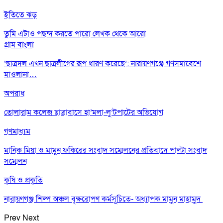
ইতিতে ঝড়
তুমি এটাও পছন্দ করতে পারো
লেখক থেকে আরো
গ্রাম বাংলা
‘ছাত্রদল এখন ছাত্রলীগের রূপ ধারণ করেছে’: নারায়ণগঞ্জে গণসমাবেশে
মাওলানা…
অপরাধ
তোলারাম কলেজ ছাত্রাবাসে হা’মলা-লু’টপাটের অভিযোগ
গণমাধ্যম
মানিক মিয়া ও মামুন ফকিরের সংবাদ সম্মেলনের প্রতিবাদে পাল্টা সংবাদ
সম্মেলন
কৃষি ও প্রকৃতি
নারায়ণগঞ্জ শিল্প অঞ্চল বৃক্ষরোপণ কর্মসূচিতে- অধ্যাপক মামুন মাহামুদ
Prev
Next