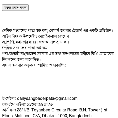
দৈনিক সংবাদের পাতা ডট কম, মেসার্স জববার ট্রেডার্স এর একটি প্রতিষ্ঠান।
আইন বিষয়ক উপদেষ্টাঃ মোঃ ইকবাল হোসেন
এ,পি,পি, মহানগর দায়রা জজ আদালত, ঢাকা।
দৈনিক সংবাদের পাতা ডট কম
গণপ্রজাতন্ত্রী বাংলাদেশ সরকার এর তথ্য মন্ত্রণালয়ের অধীনে বিধি মোতাবেক
নিবন্ধনের জন্য আবেদিত।
এম এ জববার কতৃক সম্পাদিত ও প্রকাশিত
ই-মেইলঃ dailysangbaderpata@gmail.com
ফোন/মোবাইলঃ ০১৩২৭৬৪০৭২৮
কার্যালয়ঃ 28/1/B, Toyanbee Circular Road, B.N. Tower (1st
Floor), Motijheel C/A, Dhaka - 1000, Bangladesh