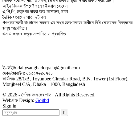
দৈনিক সংবাদের পাতা ডট কম, মেসার্স জববার ট্রেডার্স এর একটি প্রতিষ্ঠান।
আইন বিষয়ক উপদেষ্টাঃ মোঃ ইকবাল হোসেন
এ,পি,পি, মহানগর দায়রা জজ আদালত, ঢাকা।
দৈনিক সংবাদের পাতা ডট কম
গণপ্রজাতন্ত্রী বাংলাদেশ সরকার এর তথ্য মন্ত্রণালয়ের অধীনে বিধি মোতাবেক নিবন্ধনের
জন্য আবেদিত।
এম এ জববার কতৃক সম্পাদিত ও প্রকাশিত
ই-মেইলঃ dailysangbaderpata@gmail.com
ফোন/মোবাইলঃ ০১৩২৭৬৪০৭২৮
কার্যালয়ঃ 28/1/B, Toyanbee Circular Road, B.N. Tower (1st Floor),
Motijheel C/A, Dhaka - 1000, Bangladesh
© 2026 - দৈনিক সংবাদের পাতা. All Rights Reserved.
Website Design:
Goitbd
Sign in