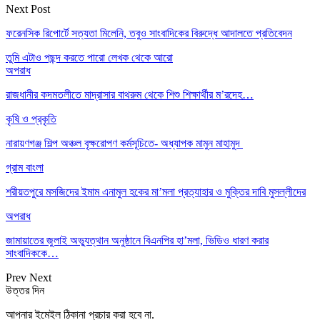
Next Post
ফরেনসিক রিপোর্টে সত্যতা মিলেনি, তবুও সাংবাদিকের বিরুদ্ধে আদালতে প্রতিবেদন
তুমি এটাও পছন্দ করতে পারো
লেখক থেকে আরো
অপরাধ
রাজধানীর কদমতলীতে মাদ্রাসার বাথরুম থেকে শিশু শিক্ষার্থীর ম’রদেহ…
কৃষি ও প্রকৃতি
নারায়ণগঞ্জ শিল্প অঞ্চল বৃক্ষরোপণ কর্মসূচিতে- অধ্যাপক মামুন মাহামুদ
গ্রাম বাংলা
শরীয়তপুরে মসজিদের ইমাম এনামুল হকের মা’মলা প্রত্যাহার ও মুক্তির দাবি মুসল্লীদের
অপরাধ
জামায়াতের জুলাই অভ্যুত্থান অনুষ্ঠানে বিএনপির হা’মলা, ভিডিও ধারণ করার
সাংবাদিককে…
Prev
Next
উত্তর দিন
আপনার ইমেইল ঠিকানা প্রচার করা হবে না.