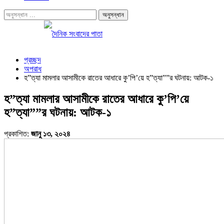
প্রচ্ছদ
অপরাধ
হ”ত্যা মামলার আসামীকে রাতের আধারে কু’পি’য়ে হ”ত্যা””র ঘটনায়: আটক-১
হ”ত্যা মামলার আসামীকে রাতের আধারে কু’পি’য়ে
হ”ত্যা””র ঘটনায়: আটক-১
প্রকাশিত:
জানু ১৩, ২০২৪