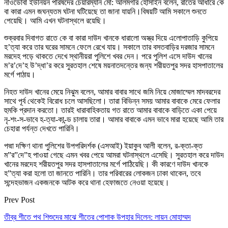
নাওডোবা ইউনিয়ন পরিষদের চেয়ারম্যান মো: আলমগীর হোসাইন বলেন, রাতের আঁধারে কে
বা কারা এমন জঘন্যতম ঘটনা ঘটিয়েছে তা জানা যায়নি।বিষয়টি আমি সকালে শুনতে
পেয়েছি। আমি এখন ঘটনাস্থলে রয়েছি।
শুক্রবার দিবাগত রাতে কে বা কারা দাউদ খানকে ধারালো অস্ত্র দিয়ে এলোপাতাড়ি কুপিয়ে
হ’ত্যা করে তার ঘরের সামনে ফেলে রেখে যায়। সকালে তার বসতবাড়ির দরজার সামনে
মরদেহ পড়ে থাকতে দেখে স্থানীয়রা পুলিশে খবর দেন। পরে পুলিশ এসে দাউদ খানের
ম’র’দে’হ উ’দ্ধা’র করে সুরতহাল শেষে ময়নাতদন্তের জন্য শরীয়তপুর সদর হাসপাতালের
মর্গে পাঠায়।
নিহত দাউদ খানের মেয়ে নিঝুম বলেন, আমার বাবার সাথে জমি নিয়ে মোজাম্মেল মাদবরদের
সাথে পূর্ব থেকেই বিরোধ চলে আসছিলো। তারা বিভিন্ন সময় আমার বাবাকে মেরে ফেলার
হুমকি প্রদান করতো। তারই ধারাবাহিকতায় গত রাতে আমার বাবাকে বাড়িতে একা পেয়ে
নৃ-শং-স-ভাবে হ-ত্যা-কা-ন্ড চালায় তারা। আমার বাবাকে এমন ভাবে মারা হয়েছে আমি তার
চেহারা পর্যন্ত দেখতে পারিনি।
পদ্মা দক্ষিণ থানা পুলিশের উপপরিদর্শক (এসআই) ইয়াকুব আলী বলেন, র-ক্তা-ক্ত
ম”র”দে”হ পাওয়া গেছে এমন খবর পেয়ে আমরা ঘটনাস্থলে এসেছি। সুরতহাল করে দাউদ
খানের মরদেহ শরীয়তপুর সদর হাসপাতালের মর্গে পাঠিয়েছি। কী কারণে দাউদ খানকে
হ”ত্যা করা হলো তা জানতে পারিনি। তার পরিবারের লোকজন ঢাকা থাকেন, তবে
সন্দেহভাজন একজনকে আটক করে থানা হেফাজতে নেওয়া হয়েছে।
Prev Post
তীব্র শীতে পথ শিশুদের মাঝে শীতের পোশাক উপহার দিলেন: লায়ন মোহাম্মদ