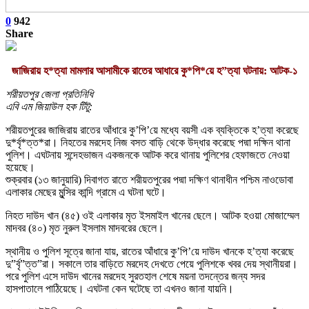
0
942
Share
জাজিরায় হ*ত্যা মামলার আসামীকে রাতের আধারে কু*পি*য়ে হ”ত্যা ঘটনায়: আটক-১
শরীয়তপুর জেলা প্রতিনিধি
এবি এম জিয়াউল হক টিটু:
শরীয়তপুরের জাজিরায় রাতের আঁধারে কু’পি’য়ে মধ্যে বয়সী এক ব্যক্তিকে হ’ত্যা করেছে
দু*র্বৃ*ত্ত*রা। নিহতের মরদেহ নিজ বসত বাড়ি থেকে উদ্ধার করেছে পদ্মা দক্ষিন থানা
পুলিশ। এঘটনায় সন্দেহভাজন একজনকে আটক করে থানায় পুলিশের হেফাজতে নেওয়া
হয়েছে।
শুক্রবার (১৩ জানুয়ারি) দিবাগত রাতে শরীয়তপুরের পদ্মা দক্ষিণ থানাধীন পশ্চিম নাওডোবা
এলাকার মেছের মুন্সির কান্দি গ্রামে এ ঘটনা ঘটে।
নিহত দাউদ খান (৪৫) ওই এলাকার মৃত ইসমাইল খানের ছেলে। আটক হওয়া মোজাম্মেল
মাদবর (৪০) মৃত নুরুল ইসলাম মাদবরের ছেলে।
স্থানীয় ও পুলিশ সূত্রে জানা যায়, রাতের আঁধারে কু’পি’য়ে দাউদ খানকে হ’ত্যা করেছে
দু”র্বৃ”ত্ত”রা। সকালে তার বাড়িতে মরদেহ দেখতে পেয়ে পুলিশকে খবর দেয় স্থানীয়রা।
পরে পুলিশ এসে দাউদ খানের মরদেহ সুরতহাল শেষে ময়না তদন্তের জন্য সদর
হাসপাতালে পাঠিয়েছে। এঘটনা কেন ঘটেছে তা এখনও জানা যায়নি।