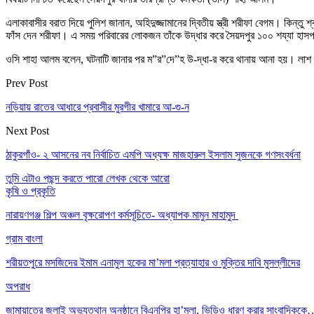
এলাকাবাসীর বরাত দিয়ে পুলিশ জানান, অহিদুজ্জামানের দ্বিতীয় স্ত্রী শরীফা বেগম। কিন্
ফাঁস দেন শরীফা। এ সময় পরিবারের লোকজন তাঁকে উদ্ধার করে সৈয়দপুর ১০০ শয্যা হাসপা
ওসি শাহা আলম বলেন, ঘটনাটি জানার পর ম”র”দে”হ উ-দ্ধা-র করে থানায় আনা হয়। লাশ ম
Prev Post
নড়িয়ায় রাতের আধারে প্রবাসীর মুরগীর খামারে আ-গু-ন
Next Post
ঠাকুরগাঁও- ২ আসনের নব নির্বাচিত এমপি অধ্যক্ষ মাজহারুল ইসলাম সুজনকে গণসংবর্ধনা
তুমি এটাও পছন্দ করতে পারো
লেখক থেকে আরো
কৃষি ও প্রকৃতি
নারায়ণগঞ্জ শিল্প অঞ্চল বৃক্ষরোপণ কর্মসূচিতে- অধ্যাপক মামুন মাহামুদ
গ্রাম বাংলা
শরীয়তপুরে মসজিদের ইমাম এনামুল হকের মা’মলা প্রত্যাহার ও মুক্তির দাবি মুসল্লীদের
অপরাধ
জামায়াতের জুলাই অভ্যুত্থান অনুষ্ঠানে বিএনপির হা’মলা, ভিডিও ধারণ করার সাংবাদিকক