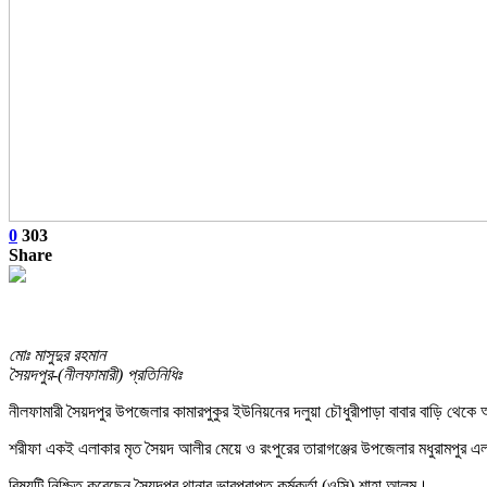
0
303
Share
মোঃ মাসুদুর রহমান
সৈয়দপুর-(নীলফামারী) প্রতিনিধিঃ
নীলফামারী সৈয়দপুর উপজেলার কামারপুকুর ইউনিয়নের দলুয়া চৌধুরীপাড়া বাবার বাড়ি থেক
শরীফা একই এলাকার মৃত সৈয়দ আলীর মেয়ে ও রংপুরের তারাগঞ্জের উপজেলার মধুরামপুর এলালা
বিষয়টি নিশ্চিত করেছেন সৈয়দপুর থানার ভারপ্রাপ্ত কর্মকর্তা (ওসি) শাহা আলম।