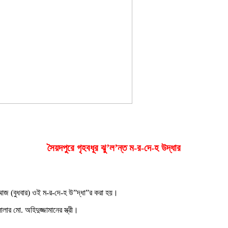
সৈয়দপুরে গৃহবধূর ঝু’ল’ন্ত ম-র-দে-হ উদ্ধার
ে আজ (বুধবার) ওই ম-র-দে-হ উ”দ্ধা”র করা হয়।
র মো. অহিদুজ্জামানের স্ত্রী।