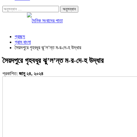
প্রচ্ছদ
গ্রাম বাংলা
সৈয়দপুরে গৃহবধূর ঝু’ল’ন্ত ম-র-দে-হ উদ্ধার
সৈয়দপুরে গৃহবধূর ঝু’ল’ন্ত ম-র-দে-হ উদ্ধার
প্রকাশিত:
জানু ২৪, ২০২৪