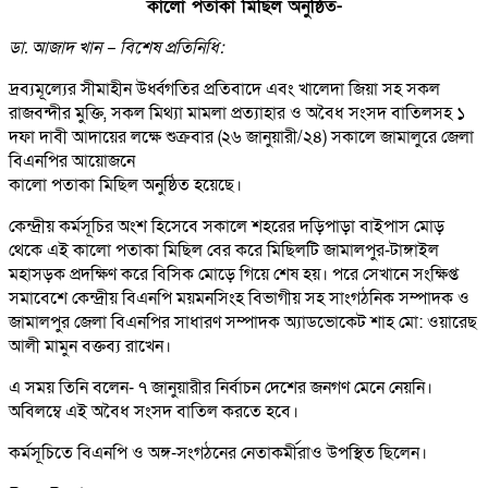
কালো পতাকা মিছিল অনুষ্ঠিত-
ডা. আজাদ খান – বিশেষ প্রতিনিধি:
দ্রব্যমূল্যের সীমাহীন উর্ধ্বগতির প্রতিবাদে এবং খালেদা জিয়া সহ সকল
রাজবন্দীর মুক্তি, সকল মিথ্যা মামলা প্রত্যাহার ও অবৈধ সংসদ বাতিলসহ ১
দফা দাবী আদায়ের লক্ষে শুক্রবার (২৬ জানুয়ারী/২৪) সকালে জামালুরে জেলা
বিএনপির আয়োজনে
কালো পতাকা মিছিল অনুষ্ঠিত হয়েছে।
কেন্দ্রীয় কর্মসূচির অংশ হিসেবে সকালে শহরের দড়িপাড়া বাইপাস মোড়
থেকে এই কালো পতাকা মিছিল বের করে মিছিলটি জামালপুর-টাঙ্গাইল
মহাসড়ক প্রদক্ষিণ করে বিসিক মোড়ে গিয়ে শেষ হয়। পরে সেখানে সংক্ষিপ্ত
সমাবেশে কেন্দ্রীয় বিএনপি ময়মনসিংহ বিভাগীয় সহ সাংগঠনিক সম্পাদক ও
জামালপুর জেলা বিএনপির সাধারণ সম্পাদক অ্যাডভোকেট শাহ মো: ওয়ারেছ
আলী মামুন বক্তব্য রাখেন।
এ সময় তিনি বলেন- ৭ জানুয়ারীর নির্বাচন দেশের জনগণ মেনে নেয়নি।
অবিলম্বে এই অবৈধ সংসদ বাতিল করতে হবে।
কর্মসূচিতে বিএনপি ও অঙ্গ-সংগঠনের নেতাকর্মীরাও উপস্থিত ছিলেন।