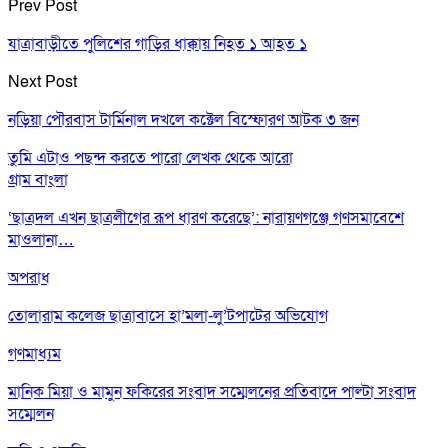
Prev Post
যাত্রাবাড়ীতে পুলিশের গাড়ির ধাক্কায় নিহত ১ আহত ১
Next Post
নড়িয়া পৌরবাস টার্মিনাল দখলে কক্টেল বিস্ফোরণ আটক ৩ জন
তুমি এটাও পছন্দ করতে পারো
লেখক থেকে আরো
গ্রাম বাংলা
‘ছাত্রদল এখন ছাত্রলীগের রূপ ধারণ করেছে’: নারায়ণগঞ্জে গণসমাবেশে
মাওলানা…
অপরাধ
তোলারাম কলেজ ছাত্রাবাসে হা’মলা-লু’টপাটের অভিযোগ
গণমাধ্যম
মানিক মিয়া ও মামুন ফকিরের সংবাদ সম্মেলনের প্রতিবাদে পাল্টা সংবাদ
সম্মেলন