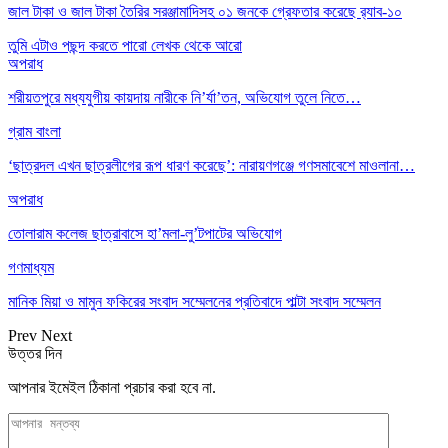
জাল টাকা ও জাল টাকা তৈরির সরঞ্জামাদিসহ ০১ জনকে গ্রেফতার করেছে র‌্যাব-১০
তুমি এটাও পছন্দ করতে পারো
লেখক থেকে আরো
অপরাধ
শরীয়তপুরে মধ্যযুগীয় কায়দায় নারীকে নি’র্যা’তন, অভিযোগ তুলে নিতে…
গ্রাম বাংলা
‘ছাত্রদল এখন ছাত্রলীগের রূপ ধারণ করেছে’: নারায়ণগঞ্জে গণসমাবেশে মাওলানা…
অপরাধ
তোলারাম কলেজ ছাত্রাবাসে হা’মলা-লু’টপাটের অভিযোগ
গণমাধ্যম
মানিক মিয়া ও মামুন ফকিরের সংবাদ সম্মেলনের প্রতিবাদে পাল্টা সংবাদ সম্মেলন
Prev
Next
উত্তর দিন
আপনার ইমেইল ঠিকানা প্রচার করা হবে না.