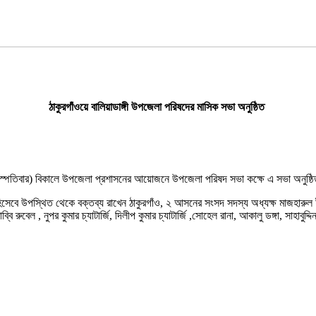
ঠাকুরগাঁওয়ে বালিয়াডাঙ্গী উপজেলা পরিষদের মাসিক সভা অনুষ্ঠিত
৫ বৃহস্পতিবার) বিকালে উপজেলা প্রশাসনের আয়োজনে উপজেলা পরিষদ সভা কক্ষে এ সভা অনুষ্
হিসেবে উপস্থিত থেকে বক্তব্য রাখেন ঠাকুরগাঁও, ২ আসনের সংসদ সদস্য অধ্যক্ষ মাজহার
্বি রুবেল , নুপর কুমার চ্যাটার্জি, দিলীপ কুমার চ্যাটার্জি ,সোহেল রানা, আকালু ডঙ্গা, সাহা