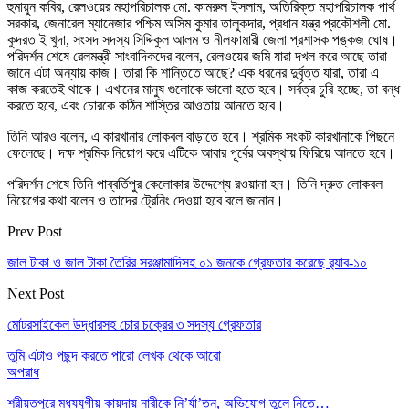
হুমায়ুন কবির, রেলওয়ের মহাপরিচালক মো. কামরুল ইসলাম, অতিরিক্ত মহাপরিচালক পার্থ
সরকার, জেনারেল ম্যানেজার পশ্চিম অসিম কুমার তালুকদার, প্রধান যন্ত্র প্রকৌশলী মো.
কুদরত ই খুদা, সংসদ সদস্য সিদ্দিকুল আলম ও নীলফামারী জেলা প্রশাসক পঙ্কজ ঘোষ।
পরিদর্শন শেষে রেলমন্ত্রী সাংবাদিকদের বলেন, রেলওয়ের জমি যারা দখল করে আছে তারা
জানে এটা অন্যায় কাজ। তারা কি শান্তিতে আছে? এক ধরনের দুর্বৃত্ত যারা, তারা এ
কাজ করতেই থাকে। এখানের মানুষ গুলোকে ভালো হতে হবে। সর্বত্র চুরি হচ্ছে, তা বন্ধ
করতে হবে, এবং চোরকে কঠিন শাস্তির আওতায় আনতে হবে।
তিনি আরও বলেন, এ কারখানার লোকবল বাড়াতে হবে। শ্রমিক সংকট কারখানাকে পিছনে
ফেলেছে। দক্ষ শ্রমিক নিয়োগ করে এটিকে আবার পূর্বের অবস্থায় ফিরিয়ে আনতে হবে।
পরিদর্শন শেষে তিনি পাব্বর্তিপুর কেলোকার উদ্দেশ্যে রওয়ানা হন। তিনি দ্রুত লোকবল
নিয়েগের কথা বলেন ও তাদের ট্রেনিং দেওয়া হবে বলে জানান।
Prev Post
জাল টাকা ও জাল টাকা তৈরির সরঞ্জামাদিসহ ০১ জনকে গ্রেফতার করেছে র‌্যাব-১০
Next Post
মোটরসাইকেল উদ্ধারসহ চোর চক্রের ৩ সদস্য গ্রেফতার
তুমি এটাও পছন্দ করতে পারো
লেখক থেকে আরো
অপরাধ
শরীয়তপুরে মধ্যযুগীয় কায়দায় নারীকে নি’র্যা’তন, অভিযোগ তুলে নিতে…