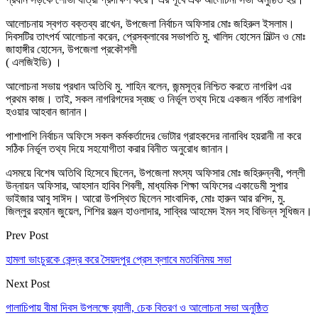
আলোচনায় স্বগত বক্তব্য রাখেন, উপজেলা নির্বাচন অফিসার মোঃ জহিরুল ইসলাম।
দিবসটির তাৎপর্য আলোচনা করেন, প্রেসক্লাবের সভাপতি মু. খালিদ হোসেন মিল্টন ও মোঃ
জাহাঙ্গীর হোসেন, উপজেলা প্রকৌশলী
( এলজিইডি) ।
আলোচনা সভায় প্রধান অতিথি মু. শাহিন বলেন, জন্মসূত্র নিশ্চিত করতে নাগরিগ এর
প্রথম কাজ। তাই, সকল নাগরিগদের স্বচ্ছ ও নির্ভূল তথ্য দিয়ে একজন গর্বিত নাগরিগ
হওয়ার আহবান জানান।
পাশাপাশি নির্বাচন অফিসে সকল কর্মকর্তাদের ভোটার গ্রাহকদের নানাবিধ হয়রানী না করে
সঠিক নির্ভূল তথ্য দিয়ে সহযোগীতা করার বিনীত অনুরোধ জানান।
এসময়ে বিশেষ অতিথি হিসেবে ছিলেন, উপজেলা মৎস্য অফিসার মোঃ জহিরুন্নবী, পল্লী
উন্নায়ন অফিসার, আহসান হাবিব শিবলী, মাধ্যমিক শিক্ষা অফিসের একাডেমী সুপার
ভাইজার আবু সাঈদ। আরো উপস্থিত ছিলেন সাংবাদিক, মোঃ হারুন আর রশিদ, মু.
জিল্লুর রহমান জুয়েল, শিশির রঞ্জন হাওলাদার, সাব্বির আহমেদ ইমন সহ বিভিন্ন সূধিজন।
Prev Post
হামলা ভাংচুরকে কেন্দ্র করে সৈয়দপুর প্রেস ক্লাবে মতবিনিময় সভা
Next Post
গালাচিপায় বীমা দিবস উপলক্ষে র‍্যালী, চেক বিতরণ ও আলোচনা সভা অনুষ্ঠিত