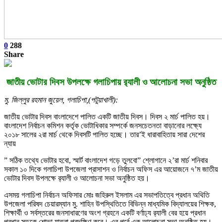
0
288
Share
জাতীয় ভোটার দিবস উপলক্ষে গলাচিপায় র‍্যালী ও আলোচনা সভা অনুষ্ঠিত
মু. জিল্লুর রহমান জুয়েল, গলাচিপা,(পটুয়াখালী):
জাতীয় ভোটার দিবস বাংলাদেশে পালিত একটি জাতীয় দিবস। দিবস ২ মার্চ পালিত হয়।
বাংলাদেশ নির্বাচন কমিশন কর্তৃক ভোটাধিকার সম্পর্কে জনসচেতনতা বাড়ানোর লক্ষ্যে
২০১৮ সালের ২রা মার্চ থেকে দিবসটি পালিত হচ্ছে। তার’ই ধারাবাহিতায় সারা দেশের
ন্যায়
” সঠিক তথ্যে ভোটার হবো, স্মার্ট বাংলাদেশ গড়ে তুলবো” শ্লোগানে ২’রা মার্চ শনিবার
সকাল ১০ দিকে গলাচিপা উপজেলা প্রাসাশন ও নির্বাচন অফিস এর আয়োজনে ৭’ম জাতীয়
ভোটার দিবস উপলক্ষে র‍্যালী ও আলোচনা সভা অনুষ্ঠিত হয়।
এসময় গলাচিপা নির্বাচন অফিসার মোঃ জহিরুল ইসলাম এর সভাপতিত্বে প্রধান অথিতি
উপজেলা পরিষদ চেয়ারম্যান মু. শাহিন উপস্থিতিতে বিভিন্ন মাধ্যমিক বিদ্যালয়ের শিক্ষক,
শিক্ষার্থী ও সর্বস্তরের জনসাধারণের অংশ গ্রহনে একটি বর্ণাঢ্য র‍্যালী বের হয়ে প্রধান
প্রধান সড়কে শোভা যাত্রা প্রদক্ষিণ করে। এর পূর্বে এক আলোচনা সভা অনুষ্ঠিত হয়।