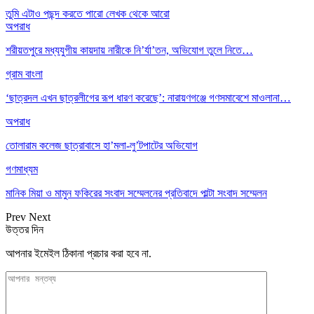
তুমি এটাও পছন্দ করতে পারো
লেখক থেকে আরো
অপরাধ
শরীয়তপুরে মধ্যযুগীয় কায়দায় নারীকে নি’র্যা’তন, অভিযোগ তুলে নিতে…
গ্রাম বাংলা
‘ছাত্রদল এখন ছাত্রলীগের রূপ ধারণ করেছে’: নারায়ণগঞ্জে গণসমাবেশে মাওলানা…
অপরাধ
তোলারাম কলেজ ছাত্রাবাসে হা’মলা-লু’টপাটের অভিযোগ
গণমাধ্যম
মানিক মিয়া ও মামুন ফকিরের সংবাদ সম্মেলনের প্রতিবাদে পাল্টা সংবাদ সম্মেলন
Prev
Next
উত্তর দিন
আপনার ইমেইল ঠিকানা প্রচার করা হবে না.